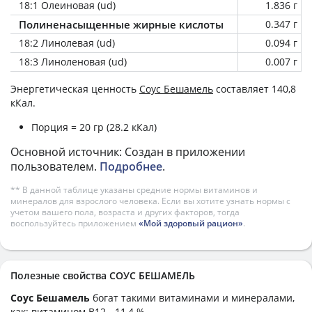
18:1 Олеиновая (ud)
1.836 г
Полиненасыщенные жирные кислоты
0.347 г
18:2 Линолевая (ud)
0.094 г
18:3 Линоленовая (ud)
0.007 г
Энергетическая ценность
Соус Бешамель
составляет 140,8
кКал.
Порция = 20 гр (28.2 кКал)
Основной источник: Создан в приложении
пользователем.
Подробнее
.
** В данной таблице указаны средние нормы витаминов и
минералов для взрослого человека. Если вы хотите узнать нормы с
учетом вашего пола, возраста и других факторов, тогда
воспользуйтесь приложением
«Мой здоровый рацион»
.
Полезные свойства СОУС БЕШАМЕЛЬ
Соус Бешамель
богат такими витаминами и минералами,
как: витамином B12 - 11,4 %