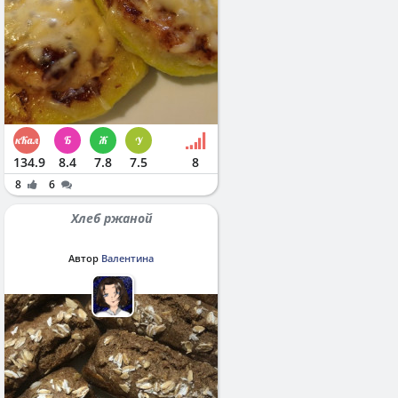
134.9
8.4
7.8
7.5
8
8
6
Хлеб ржаной
Автор
Валентина