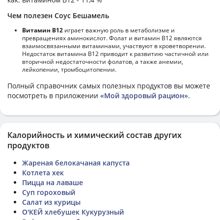
Чем полезен Соус Бешамель
Витамин В12
играет важную роль в метаболизме и
превращениях аминокислот. Фолат и витамин В12 являются
взаимосвязанными витаминами, участвуют в кроветворении.
Недостаток витамина В12 приводит к развитию частичной или
вторичной недостаточности фолатов, а также анемии,
лейкопении, тромбоцитопении.
Полный справочник самых полезных продуктов вы можете
посмотреть в приложении
«Мой здоровый рацион»
.
Калорийность и химический состав других
продуктов
Жареная белокачаная капуста
Котлета хек
Пицца на лаваше
Суп гороховый
Салат из курицы
О'КЕЙ хлебушек Кукурузный