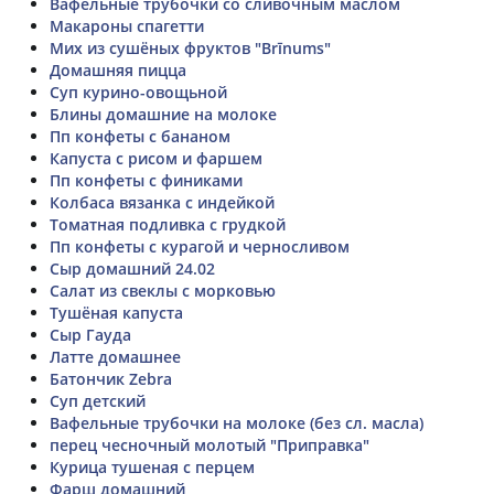
Вафельные трубочки со сливочным маслом
Макароны спагетти
Мих из сушёных фруктов "Brīnums"
Домашняя пицца
Суп курино-овощьной
Блины домашние на молоке
Пп конфеты с бананом
Капуста с рисом и фаршем
Пп конфеты с финиками
Колбаса вязанка с индейкой
Томатная подливка с грудкой
Пп конфеты с курагой и черносливом
Сыр домашний 24.02
Салат из свеклы с морковью
Тушёная капуста
Сыр Гауда
Латте домашнее
Батончик Zebra
Суп детский
Вафельные трубочки на молоке (без сл. масла)
перец чесночный молотый "Приправка"
Курица тушеная с перцем
Фарш домашний