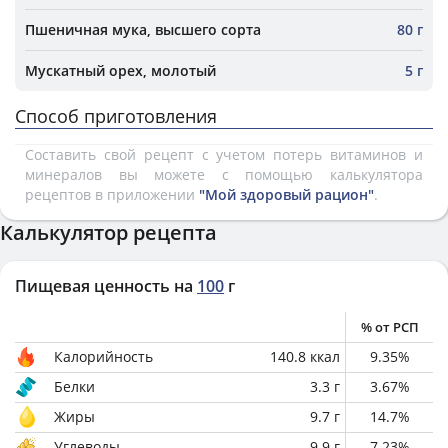
Пшеничная мука, высшего сорта
80 г
Мускатный орех, молотый
5 г
Способ приготовления
Составить свой рецепт с учетом потерь витаминов и
минералов вы можете с помощью калькулятора
рецептов в приложении
"Мой здоровый рацион"
.
Калькулятор рецепта
Пищевая ценность на
100
г
% от РСП
Калорийность
140.8
ккал
9.35
%
Белки
3.3
г
3.67
%
Жиры
9.7
г
14.7
%
Углеводы
9.9
г
7.23
%