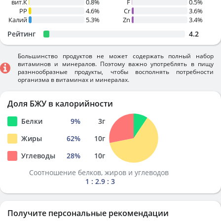
вит.К
0.8%
F
0.5%
PP
4.6%
Cr
3.6%
Калий
5.3%
Zn
3.4%
Рейтинг
4.2
Большинство продуктов не может содержать полный набор
витаминов и минералов. Поэтому важно употреблять в пищу
разннообразные продукты, чтобы восполнять потребности
организма в витаминах и минералах.
Доля БЖУ в калорийности
Белки
9
%
3
г
Жиры
62
%
10
г
Углеводы
28
%
10
г
Соотношение белков, жиров и углеводов
1 : 2.9 : 3
Получите персональные рекомендации