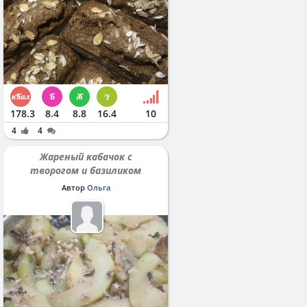
178.3
8.4
8.8
16.4
10
4
4
Жареный кабачок с
творогом и базиликом
Автор
Ольга