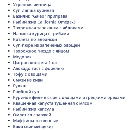
Утренняя яичница
Суп-лапша куриная
Базилик "Galeo" приправа
Рыбий жир California Omega-3
Творожная запеканка с яблоками
Начинка курица с грибами
Котлета по-албански
Суп-пюре из запеченых овощей
Творожное гнездо с яйцом
Медовик
Цитрон конфета 1 шт
Авокадо тост с форелью
Тофу с овощами
Смузи из киви
Гуляш
Грибной суп
Куриное филе в сыре с овощами и грецкими орехами
Квашенная капуста тушенная с мясом
Рыбий жир капсула
Омлет со спаржей
Маффины тыквенные
Баки свиные(щеки)