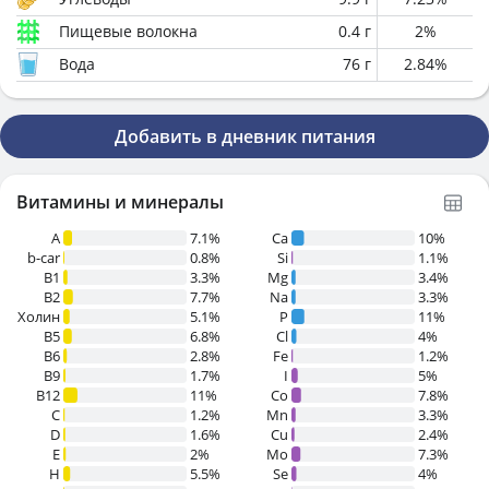
Пищевые волокна
0.4
г
2
%
Вода
76
г
2.84
%
Добавить в дневник питания
Витамины и минералы
A
7.1%
Ca
10%
b-car
0.8%
Si
1.1%
В1
3.3%
Mg
3.4%
B2
7.7%
Na
3.3%
Холин
5.1%
P
11%
B5
6.8%
Cl
4%
B6
2.8%
Fe
1.2%
B9
1.7%
I
5%
B12
11%
Co
7.8%
C
1.2%
Mn
3.3%
D
1.6%
Cu
2.4%
E
2%
Mo
7.3%
H
5.5%
Se
4%