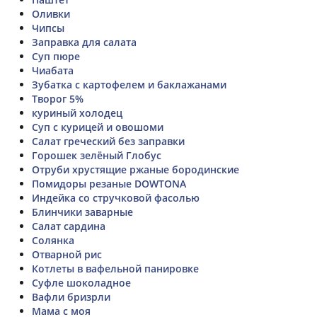
Оливки
Чипсы
Заправка для салата
Суп пюре
Чиабата
Зубатка с картофелем и баклажанами
Творог 5%
куриный холодец
Суп с курицей и овошоми
Салат греческий без заправки
Горошек зелёный Глобус
Отруби хрустящие ржаные бородинские
Помидоры резаные DOWTONA
Индейка со стручковой фасолью
Блинчики заварные
Салат сардина
Солянка
Отварной рис
Котлеты в вафельной панировке
Суфле шоколадное
Вафли бризрли
Мама с моя