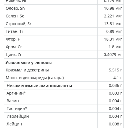
Никель, Ni
0.179 мкг
Олово, Sn
10.98 мкг
Селен, Se
2.221 мкг
Стронций, Sr
13.81 мкг
Титан, Ti
0.89 мкг
Фтор, F
18.31 мкг
Хром, Cr
1.8 мкг
Цинк, Zn
0.4079 мг
Усвояемые углеводы
Крахмал и декстрины
5.515 г
Моно- и дисахариды (сахара)
4.1 г
Незаменимые аминокислоты
0.036 г
Аргинин*
0.003 г
Валин
0.004 г
Гистидин*
0.004 г
Изолейцин
0.004 г
Лейцин
0.008 г