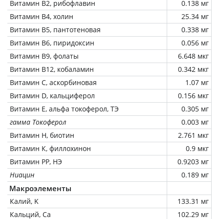
Витамин В2, рибофлавин
0.138 мг
Витамин В4, холин
25.34 мг
Витамин В5, пантотеновая
0.338 мг
Витамин В6, пиридоксин
0.056 мг
Витамин В9, фолаты
6.648 мкг
Витамин В12, кобаламин
0.342 мкг
Витамин C, аскорбиновая
1.07 мг
Витамин D, кальциферол
0.156 мкг
Витамин Е, альфа токоферол, ТЭ
0.305 мг
гамма Токоферол
0.003 мг
Витамин Н, биотин
2.761 мкг
Витамин К, филлохинон
0.9 мкг
Витамин РР, НЭ
0.9203 мг
Ниацин
0.189 мг
Макроэлементы
Калий, K
133.31 мг
Кальций, Ca
102.29 мг