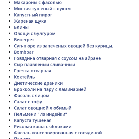
Макароны с фасолью
Минтая тушеный с луком
Капустный пирог
Жареная щука
Блины
Овощи с булгуром
Винегрет
Суп-пюре из запеченых овощей без курицы.
Bombbar
Говядина отварная с соусом на айране
Сыр плавленый сливочный
Гречка отварная
Коктейль
Диетические драники
Брокколи на пару с ламинарией
Фасоль с яйцом
Салат с тофу
Салат овощной любимый
Пельмени "Из индейки"
Капуста тушеная
Рисовая каша с яблоками
Фасоль консервированная с говядиной
Паштет