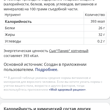
(калорийности, белков, жиров, углеводов, витаминов и
минералов) на
100 грамм
съедобной части.
Нутриент
Количество
Калорийность
393 ккал
Белки
26 г
Жиры
32 г
Углеводы
0.2 г
Энергетическая ценность
Cыр"Панир" копченый
составляет 393 кКал.
Основной источник: Создан в приложении
пользователем.
Подробнее
.
** В данной таблице указаны средние нормы витаминов и
минералов для взрослого человека. Если вы хотите узнать нормы с
учетом вашего пола, возраста и других факторов, тогда
воспользуйтесь приложением
«Мой здоровый рацион»
.
Калорийность и химический состав других