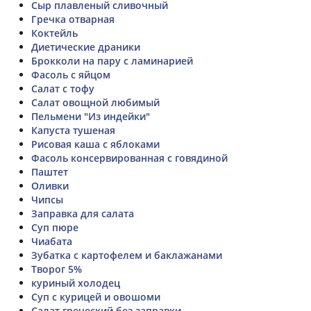
Сыр плавленый сливочный
Гречка отварная
Коктейль
Диетические драники
Брокколи на пару с ламинарией
Фасоль с яйцом
Салат с тофу
Салат овощной любимый
Пельмени "Из индейки"
Капуста тушеная
Рисовая каша с яблоками
Фасоль консервированная с говядиной
Паштет
Оливки
Чипсы
Заправка для салата
Суп пюре
Чиабата
Зубатка с картофелем и баклажанами
Творог 5%
куриный холодец
Суп с курицей и овошоми
Салат греческий без заправки