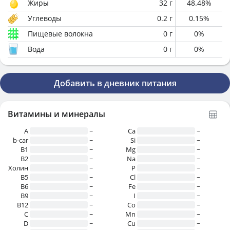
Жиры
32
г
48.48
%
Углеводы
0.2
г
0.15
%
Пищевые волокна
0
г
0
%
Вода
0
г
0
%
Добавить в дневник питания
Витамины и минералы
A
~
Ca
~
b-car
~
Si
~
В1
~
Mg
~
B2
~
Na
~
Холин
~
P
~
B5
~
Cl
~
B6
~
Fe
~
B9
~
I
~
B12
~
Co
~
C
~
Mn
~
D
~
Cu
~