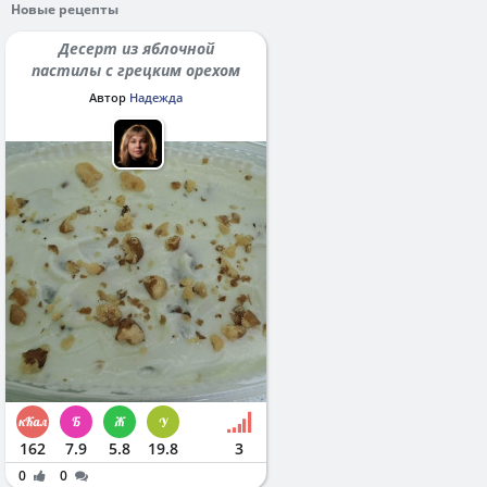
Новые рецепты
Десерт из яблочной
пастилы с грецким орехом
Автор
Надежда
162
7.9
5.8
19.8
3
0
0