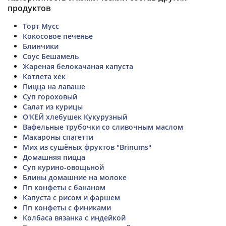
продуктов
Торт Мусс
Кокосовое печенье
Блинчики
Соус Бешамель
Жареная белокачаная капуста
Котлета хек
Пицца на лаваше
Суп гороховый
Салат из курицы
О'КЕЙ хлебушек Кукурузный
Вафельные трубочки со сливочным маслом
Макароны спагетти
Мих из сушёных фруктов "Brīnums"
Домашняя пицца
Суп курино-овощьной
Блины домашние на молоке
Пп конфеты с бананом
Капуста с рисом и фаршем
Пп конфеты с финиками
Колбаса вязанка с индейкой