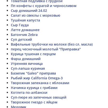
Томатная подливка с грудкой
Пп конфеты с курагой и черносливом
Сыр домашний 24.02
Салат из свеклы с морковью
Тушёная капуста
Сыр Гауда
Латте домашнее
Батончик Zebra
Суп детский
Вафельные трубочки на молоке (без сл. масла)
перец чесночный молотый "Приправка"
Курица тушеная с перцем
Фарш домашний
Утренняя яичница
Суп-лапша куриная
Базилик "Galeo" приправа
Рыбий жир California Omega-3
Творожная запеканка с яблоками
Начинка курица с грибами
Котлета по-албански
Суп-пюре из запеченых овощей
Творожное гнездо с яйцом
Медовик