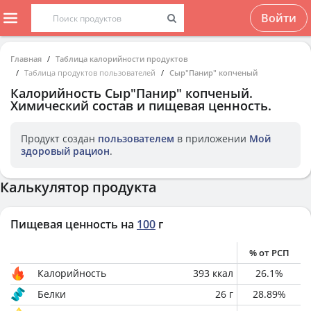
Войти
Главная
Таблица калорийности продуктов
Таблица продуктов пользователей
Cыр"Панир" копченый
Калорийность
Cыр"Панир" копченый
.
Химический состав и пищевая ценность.
Продукт создан
пользователем
в приложении
Мой
здоровый рацион
.
Калькулятор продукта
Пищевая ценность на
100
г
% от РСП
Калорийность
393
ккал
26.1
%
Белки
26
г
28.89
%