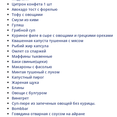
Цитрон конфета 1 шт
Авокадо тост с форелью
Тофу с овощами
Смузи из киви
Гуляш
Грибной суп
Куриное филе в сыре с овощами и грецкими орехами
Квашенная капуста тушенная с мясом
Рыбий жир капсула
Омлет со спаржей
Маффины тыквенные
Баки свиные(щеки)
Макароны с фасолью
Минтая тушеный с луком
Капустный пирог
Жареная щука
Блины
Овощи с булгуром
Винегрет
Суп-пюре из запеченых овощей без курицы.
Bombbar
Говядина отварная с соусом на айране