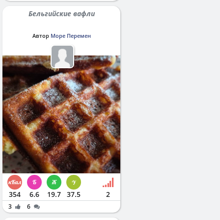
Бельгийские вафли
Автор
Море Перемен
354
6.6
19.7
37.5
2
3
6