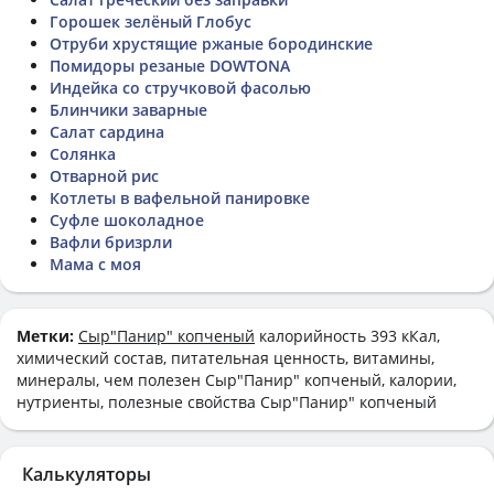
Горошек зелёный Глобус
Отруби хрустящие ржаные бородинские
Помидоры резаные DOWTONA
Индейка со стручковой фасолью
Блинчики заварные
Салат сардина
Солянка
Отварной рис
Котлеты в вафельной панировке
Суфле шоколадное
Вафли бризрли
Мама с моя
Метки:
Cыр"Панир" копченый
калорийность 393 кКал,
химический состав, питательная ценность, витамины,
минералы, чем полезен Cыр"Панир" копченый, калории,
нутриенты, полезные свойства Cыр"Панир" копченый
Калькуляторы