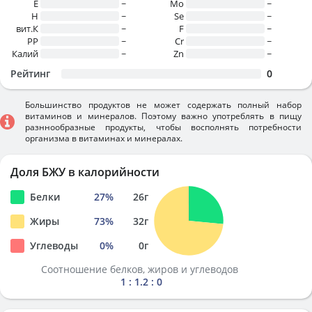
E
~
Mo
~
H
~
Se
~
вит.К
~
F
~
PP
~
Cr
~
Калий
~
Zn
~
Рейтинг
0
Большинство продуктов не может содержать полный набор
витаминов и минералов. Поэтому важно употреблять в пищу
разннообразные продукты, чтобы восполнять потребности
организма в витаминах и минералах.
Доля БЖУ в калорийности
Белки
27
%
26
г
Жиры
73
%
32
г
Углеводы
0
%
0
г
Соотношение белков, жиров и углеводов
1 : 1.2 : 0