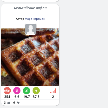
Бельгийские вафли
Автор
Море Перемен
354
6.6
19.7
37.5
2
3
6