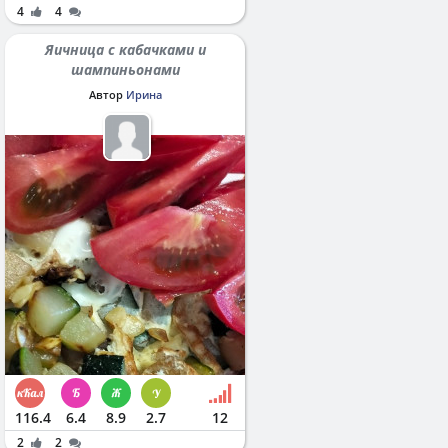
4
4
Яичница с кабачками и
шампиньонами
Автор
Ирина
116.4
6.4
8.9
2.7
12
2
2