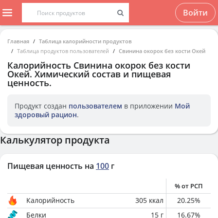
Войти
Главная
Таблица калорийности продуктов
Таблица продуктов пользователей
Свинина окорок без кости Окей
Калорийность
Свинина окорок без кости
Окей
. Химический состав и пищевая
ценность.
Продукт создан
пользователем
в приложении
Мой
здоровый рацион
.
Калькулятор продукта
Пищевая ценность на
100
г
% от РСП
Калорийность
305
ккал
20.25
%
Белки
15
г
16.67
%