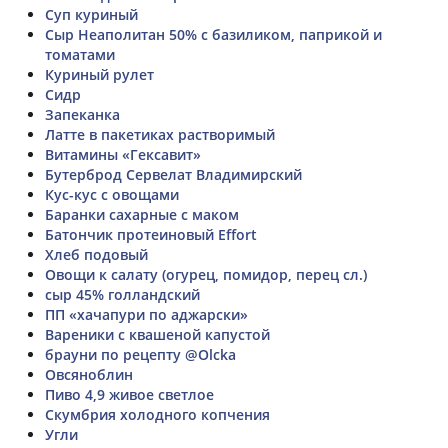
Суп куриный
Сыр Неаполитан 50% с базиликом, паприкой и
томатами
Куриный рулет
Сидр
Запеканка
Латте в пакетиках растворимый
Витамины «Гексавит»
Бутерброд Сервелат Владимирский
Кус-кус с овощами
Баранки сахарные с маком
Батончик протеиновый Effort
Хлеб подовый
Овощи к салату (огурец, помидор, перец сл.)
сыр 45% голландский
ПП «хачапури по аджарски»
Вареники с квашеной капустой
брауни по рецепту @Olcka
Овсяноблин
Пиво 4,9 живое светлое
Скумбрия холодного копчения
Угли