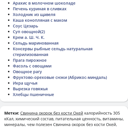
Арахис в молочном шоколаде
Печень куриная в сливках
Холодник из щавеля
Каша конопляная с маком
Соус Цезарь
Суп овощной(2)
Крем а. Ш. Ч. К.
Сельдь маринованная
Консервы рыбные сельдь натуральная
стерилизованная
Прага пирожное
Фасоль с овощами
Овощное рагу
Фруктово-ореховые снэки (Абрикос-миндаль)
Икра щучья
Вырезка говяжья
Хлебцы пшеничные
Метки:
Свинина окорок без кости Окей
калорийность 305
кКал, химический состав, питательная ценность, витамины,
минералы, чем полезен Свинина окорок без кости Окей,