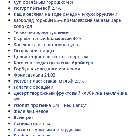
Суп с зелёным горошком Я
Йогурт питьевой 2,4%
Каша овсяная на воде с медом и сухофруктами
Шоколад горький 55% Кремлевские забавы Царь
колокол
Тыква+морковь тушеные
Сыр копченый балыковый 40%
Запеканка из цветной капусты
Основа для пиццы
Цельнозерновое тесто с творогом
Копчена грудка цыпленка бройлера
Горбуша холодного копчения
Фрикадельки 24.02.
Йогурт пласт стакан малый 2,9%
Галета с овощами
Десерт творожный фруктовый клубника-земляника
4%
Изолят протеина QNT (Red Candy)
Желе вишневое
Винегрет
Ленивая овсянка
Лаваш с куриными желудками
Колбаса вареная