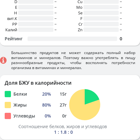
D
~
Cu
~
E
~
Mo
~
H
~
Se
~
вит.К
~
F
~
PP
~
Cr
~
Калий
~
Zn
~
Рейтинг
0
Большинство продуктов не может содержать полный набор
витаминов и минералов. Поэтому важно употреблять в пищу
разннообразные продукты, чтобы восполнять потребности
организма в витаминах и минералах.
Доля БЖУ в калорийности
Белки
20
%
15
г
Жиры
80
%
27
г
Углеводы
0
%
0
г
Соотношение белков, жиров и углеводов
1 : 1.8 : 0