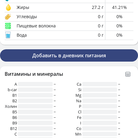
Жиры
27.2
г
41.21
%
Углеводы
0
г
0
%
Пищевые волокна
0
г
0
%
Вода
0
г
0
%
Добавить в дневник питания
Витамины и минералы
A
~
Ca
~
b-car
~
Si
~
В1
~
Mg
~
B2
~
Na
~
Холин
~
P
~
B5
~
Cl
~
B6
~
Fe
~
B9
~
I
~
B12
~
Co
~
C
~
Mn
~