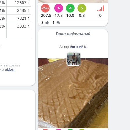
.2%
12667 г
.4%
2435 г
207.5
17.8
10.9
9.8
0
.6%
7821 г
3
1
.3%
3333 г
Торт вафельный
.
Автор
Евгений К
и вы хотите
ием
«Мой