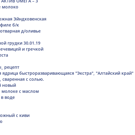
АКТИВ ОМЕГА – 3
е молоко
ожная Эйндховенская
 филе б/к
 отварная д/оливье
ой грудки 30.01.19
чечевицей и гречкой
еста
ы_ рецепт
я ядрица быстроразваривающаяся "Экстра", "Алтайский край"
 сваренная с солью.
й новый
 молоке с маслом
в воде
ожный с киви
ю