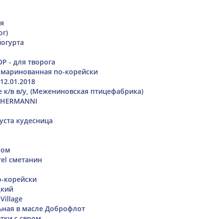
я
ог)
йогурта
Р - для творога
 маринованная по-корейски
12.01.2018
 к/в в/у, (Межениновская птицефабрика)
n HERMANNI
уста кудесница
ром
rel сметанин
о-корейски
дкий
Village
ьная в масле Доброфлот
тки с свром