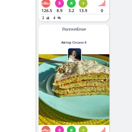
126.5
8.9
3.2
13.9
0
2
4
Пшеноблин
Автор
Оксана Б