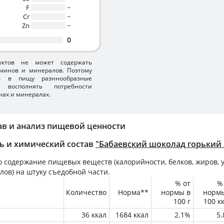
F
~
Cr
~
Zn
~
0
уктов не может содержать
минов и минералов. Поэтому
ть в пищу разннообразные
 восполнять потребности
нах и минералах.
ав и анализ пищевой ценности
ь и химический состав
"Бабаевский шоколад горький
 содержание пищевых веществ (калорийности, белков, жиров, у
лов) на
штуку
съедобной части.
% от
%
Количество
Норма**
нормы в
норм
100 г
100 к
36 ккал
1684 ккал
2.1%
5