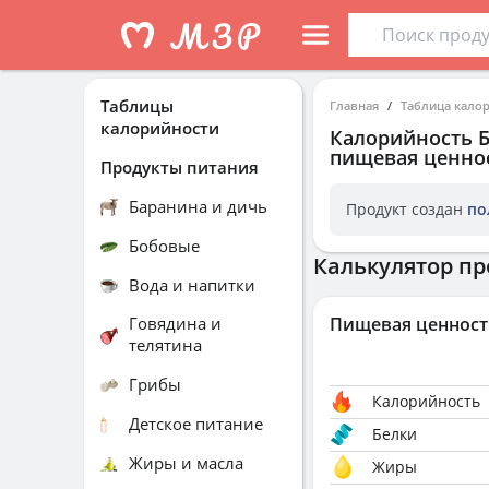
Таблицы
Главная
Таблица кало
калорийности
Калорийность
пищевая ценнос
Продукты питания
Баранина и дичь
Продукт создан
по
Бобовые
Калькулятор пр
Вода и напитки
Говядина и
Пищевая ценност
телятина
Грибы
Калорийность
Детское питание
Белки
Жиры и масла
Жиры