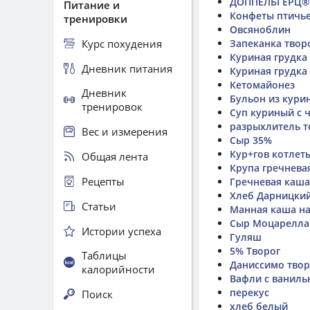
ДОППЕЛЬГЕРЦ® 
Питание и
Конфеты птичь
тренировки
Овсяноблин
Курс похудения
Запеканка твор
Куриная грудка
Дневник питания
Куриная грудка
Кетомайонез
Дневник
Бульон из курин
тренировок
Суп куриный с 
разрыхлитель т
Вес и измерения
Сыр 35%
Кур+гов котлет
Общая лента
Крупа гречнева
Рецепты
Гречневая каша,
Хлеб Дарницки
Статьи
Манная каша на
Сыр Моцарелла 
Истории успеха
Гуляш
5% Творог
Таблицы
Даниссимо твор
калорийности
Вафли с ваниль
перекус
Поиск
хлеб белый