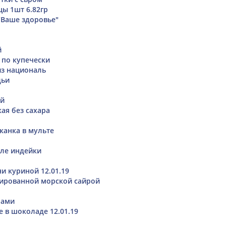
цы 1шт 6.82гр
Ваше здоровье"
й
 по купечески
из националь
дьи
ый
ая без сахара
канка в мульте
ле индейки
и куриной 12.01.19
вированной морской сайрой
рами
 в шоколаде 12.01.19