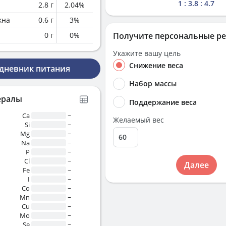
1 : 3.8 : 4.7
2.8
г
2.04
%
кна
0.6
г
3
%
0
г
0
%
Получите персональные р
Укажите вашу цель
Снижение веса
 дневник питания
Набор массы
ералы
Поддержание веса
Ca
~
Желаемый вес
Si
~
Mg
~
Na
~
P
~
Cl
~
Далее
Fe
~
I
~
Co
~
Mn
~
Cu
~
Mo
~
Se
~