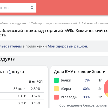
рийности продуктов
Таблица продуктов пользователей
Бабаевский шокола
Бабаевский шоколад горький 55%
. Химический с
ть.
льзователем
в приложении
Мой здоровый рацион
.
одукта
ь на
1
штука
Доля БЖУ в калорийности
Белки
7
%
1
г
% от РСП
36
ккал
2.39
%
Жиры
60
%
2
г
0.6
г
0.67
%
Углеводы
33
%
3
г
2.3
г
3.48
%
Соотношение белков, жиров 