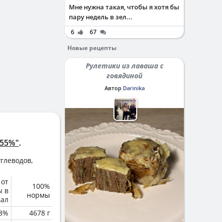
Мне нужна такая, чтобы я хотя бы
пару недель в зел...
6
67
Новые рецепты
Рулетики из лаваша с
говядиной
Автор
Darinika
 55%"
.
глеводов,
 от
100%
ы в
нормы
кал
.8%
4678 г