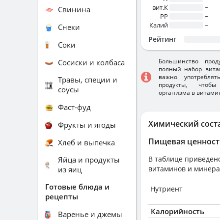
вит.К
~
Свинина
PP
~
Калий
~
Снеки
Рейтинг
Соки
Большинство прод
Сосиски и колбаса
полный набор вита
важно употребля
Травы, специи и
продукты, чтобы
соусы
организма в витами
Фаст-фуд
Химический сост
Фрукты и ягоды
Пищевая ценност
Хлеб и выпечка
В таблице приведено
Яйца и продукты
витаминов и минера
из яиц
Готовые блюда и
Нутриент
рецепты
Калорийность
Варенье и джемы