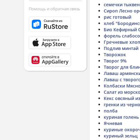
семечки тыкве
Помощь и обратная связь
Сироп Лесно ор
рис готовый
хлеб "Бородинс
Био Кефирный Cl
форель слабос
Гречневые хло
Подлив минтай
Творожок
Творог 9%
Творог для бли
Лаваш армянски
Лаваш с творог
Колбаски Мясно
Салат из морск
Кекс овсяный и
гренки из черн
полба
куриная голень
Ячневая
куриные окороч
куриный зельц