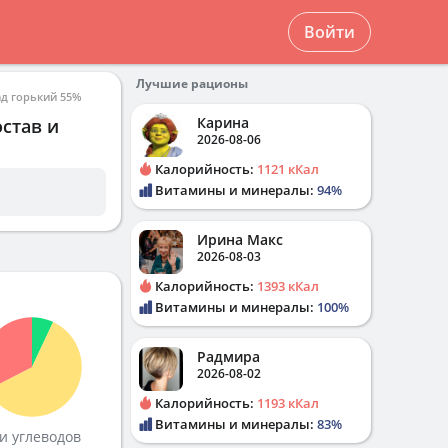
Войти
Лучшие рационы
д горький 55%
Карина
остав и
2026-08-06
Калорийность:
1121 кКал
Витамины и минералы:
94%
Ирина Макс
2026-08-03
Калорийность:
1393 кКал
Витамины и минералы:
100%
Радмира
2026-08-02
Калорийность:
1193 кКал
Витамины и минералы:
83%
и углеводов