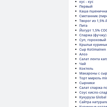
кус - кус
Первый
Каша пшенична
Сметанник (пир
Творог из 1,5% 
Пита
Йогурт 1,5% СОО
Спаржа (фучжу)
Суп, гороховый 
Крылья куриные
Сыр Kotimaine
Алоэ
Салат лента кап
Чай
Коктель
Макароны с сы
Торт мирель mi
Сырники
Салат спаржа п
Соус кисло-сла
Кукуруза Global 
Сайтра натурал
Куринные котле