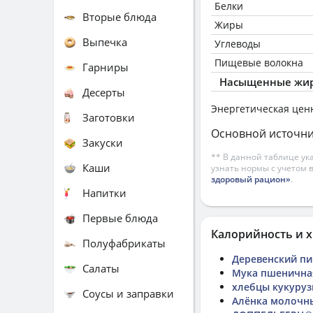
Белки
Вторые блюда
Жиры
Выпечка
Углеводы
Пищевые волокна
Гарниры
Насыщенные жир
Десерты
Энергетическая цен
Заготовки
Основной источни
Закуски
** В данной таблице ук
Каши
узнать нормы с учетом 
здоровый рацион»
.
Напитки
Первые блюда
Калорийность и х
Полуфабрикаты
Деревенский пи
Салаты
Мука пшеничная
хлебцы кукуруз
Соусы и заправки
Алёнка молочн