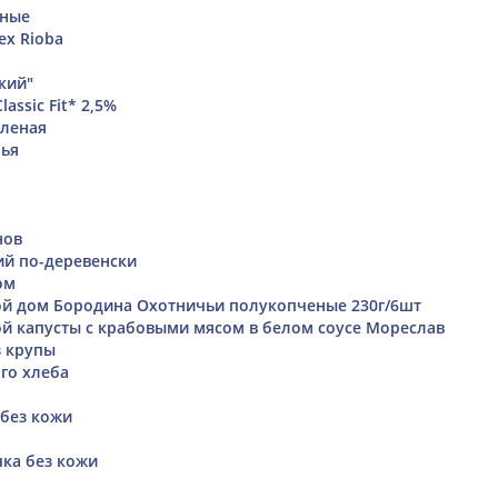
нные
ех Rioba
кий"
assic Fit* 2,5%
оленая
пья
нов
й по-деревенски
ом
й дом Бородина Охотничьи полукопченые 230г/6шт
ой капусты с крабовыми мясом в белом соусе Мореслав
з крупы
ого хлеба
 без кожи
ка без кожи