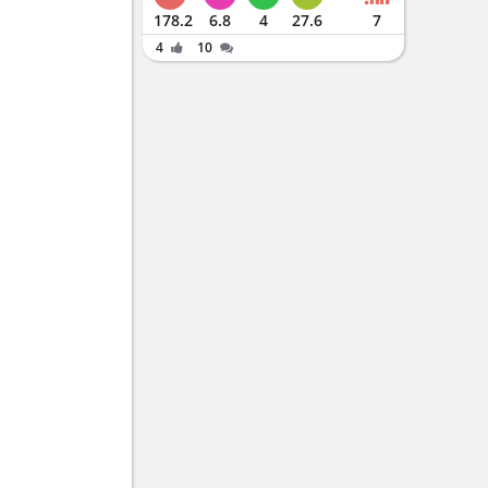
178.2
6.8
4
27.6
7
4
10