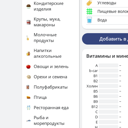
Углеводы
Кондитерские
изделия
Пищевые воло
Крупы, мука,
Вода
макароны
Молочные
Добавить в
продукты
Напитки
Витамины и мин
алкогольные
A
~
Овощи и зелень
b-car
~
В1
~
Орехи и семена
B2
~
Холин
~
Полуфабрикаты
B5
~
B6
~
Птица
B9
~
B12
~
Ресторанная еда
C
~
D
~
Рыба и
E
~
морепродукты
H
~