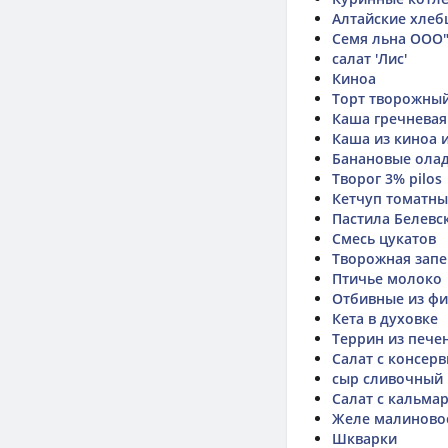
Алтайские хлеб
Семя льна ООО"
салат 'Лис'
Киноа
Торт творожны
Каша гречневая
Каша из киноа 
Банановые ола
Творог 3% pilos
Кетчуп томатн
Пастила Белевск
Смесь цукатов
Творожная запе
Птичье молоко
Отбивные из фи
Кета в духовке
Террин из печен
Салат с консер
сыр сливочный
Салат с кальма
Желе малиновое
Шкварки