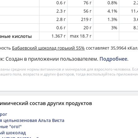
0.6 г
76 г
0.8%
2
2.3 г
56 г
4.1%
11
2.8 г
219 г
1.3%
3
0.6 г
20 г
3%
8
ные кислоты
1.367 г
max 18.7 г
ность
Бабаевский шоколад горький 55%
составляет 35,9964 кКал
к: Создан в приложении пользователем.
Подробнее
.
азаны средние нормы витаминов и минералов для взрослого человека. Есл
вашего пола, возраста и других факторов, тогда воспользуйтесь приложен
имический состав других продуктов
рог
 цельнозеновая Альта Виста
ные "ого!"
ый шоколад