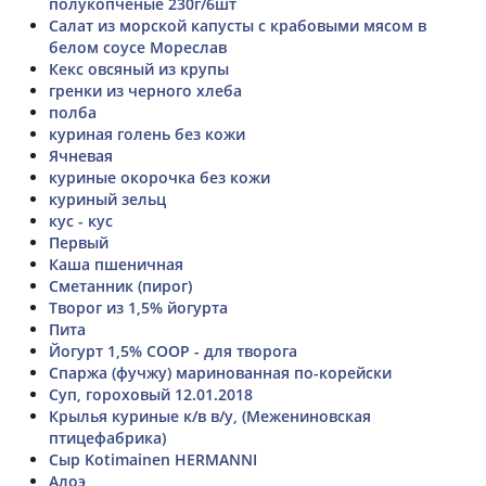
полукопченые 230г/6шт
Салат из морской капусты с крабовыми мясом в
белом соусе Мореслав
Кекс овсяный из крупы
гренки из черного хлеба
полба
куриная голень без кожи
Ячневая
куриные окорочка без кожи
куриный зельц
кус - кус
Первый
Каша пшеничная
Сметанник (пирог)
Творог из 1,5% йогурта
Пита
Йогурт 1,5% СООР - для творога
Спаржа (фучжу) маринованная по-корейски
Суп, гороховый 12.01.2018
Крылья куриные к/в в/у, (Межениновская
птицефабрика)
Сыр Kotimainen HERMANNI
Алоэ