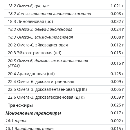
18:2 Омега-6, цис, цис
1.021 г
18:2 Конъюгированная линолевая кислота
0.008 г
18:3 Линоленовая (ud)
0.032 г
18:3 Омега-3, альфа-линоленовая
0.024 г
18:3 Омега-6, гамма-линоленовая
0.008 г
20:2 Омега-6, эйкозадиеновая
0.012 г
20:3 Эйкозатриеновая (ud)
0.015 г
20:3 Омега-6, дигомо-гамма-линоленовая
0.015 г
(ДГЛК)
20:4 Арахидоновая (ud)
0.125 г
22:4 Омега-6, докозатетраеновая
0.009 г
22:5 Омега-3, докозапентаеновая (ДПК)
0.005 г
22:6 Омега-3, докозагексаеновая (ДГК),
0.039 г
Трансжиры
0.025 г
Моноеновые трансжиры
0.017 г
16:1 транс
0.002 г
18:1 Элаидиновая, транс
0.015 г