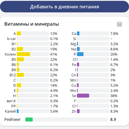
Добавить в дневник питания
Витамины и минералы
A
12%
Ca
7.8%
b-car
0.1%
Si
~
В1
2.2%
Mg
3.2%
B2
19%
Na
8.6%
Холин
41%
P
20%
B5
22%
Cl
1.4%
B6
6.1%
Fe
6.7%
B9
8.2%
I
2%
B12
22%
Co
3%
C
0.2%
Mn
1%
D
14%
Cu
5.2%
E
4.9%
Mo
2.4%
H
2.1%
Se
38%
вит.К
0.3%
F
0.2%
PP
1.7%
Cr
1.3%
Калий
5.6%
Zn
8.3%
Рейтинг
8.9