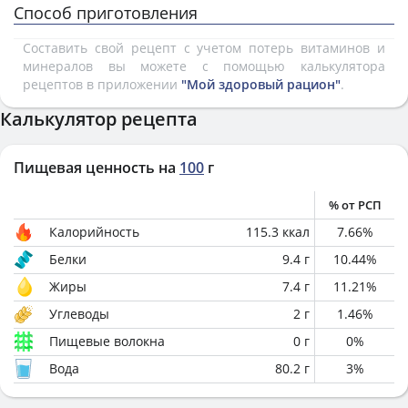
Способ приготовления
Составить свой рецепт с учетом потерь витаминов и
минералов вы можете с помощью калькулятора
рецептов в приложении
"Мой здоровый рацион"
.
Калькулятор рецепта
Пищевая ценность на
100
г
% от РСП
Калорийность
115.3
ккал
7.66
%
Белки
9.4
г
10.44
%
Жиры
7.4
г
11.21
%
Углеводы
2
г
1.46
%
Пищевые волокна
0
г
0
%
Вода
80.2
г
3
%