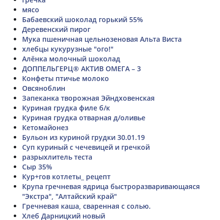
мясо
Бабаевский шоколад горький 55%
Деревенский пирог
Мука пшеничная цельнозеновая Альта Виста
хлебцы кукурузные "ого!"
Алёнка молочный шоколад
ДОППЕЛЬГЕРЦ® АКТИВ ОМЕГА – 3
Конфеты птичье молоко
Овсяноблин
Запеканка творожная Эйндховенская
Куриная грудка филе б/к
Куриная грудка отварная д/оливье
Кетомайонез
Бульон из куриной грудки 30.01.19
Суп куриный с чечевицей и гречкой
разрыхлитель теста
Сыр 35%
Кур+гов котлеты_ рецепт
Крупа гречневая ядрица быстроразваривающаяся
"Экстра", "Алтайский край"
Гречневая каша, сваренная с солью.
Хлеб Дарницкий новый