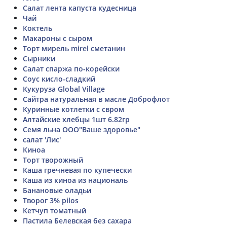
Салат лента капуста кудесница
Чай
Коктель
Макароны с сыром
Торт мирель mirel сметанин
Сырники
Салат спаржа по-корейски
Соус кисло-сладкий
Кукуруза Global Village
Сайтра натуральная в масле Доброфлот
Куринные котлетки с свром
Алтайские хлебцы 1шт 6.82гр
Семя льна ООО"Ваше здоровье"
салат 'Лис'
Киноа
Торт творожный
Каша гречневая по купечески
Каша из киноа из националь
Банановые оладьи
Творог 3% pilos
Кетчуп томатный
Пастила Белевская без сахара