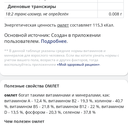
Диеновые трансжиры
18:2 транс-изомер, не определён
0.008 г
Энергетическая ценность
омлет
составляет 115,3 кКал.
Основной источник: Создан в приложении
пользователем.
Подробнее
.
** В данной таблице указаны средние нормы витаминов и
минералов для взрослого человека. Если вы хотите узнать нормы с
учетом вашего пола, возраста и других факторов, тогда
воспользуйтесь приложением
«Мой здоровый рацион»
.
Полезные свойства ОМЛЕТ
омлет
богат такими витаминами и минералами, как:
витамином А - 12,4 %, витамином B2 - 19,3 %, холином - 40,7
%, витамином B5 - 21,8 %, витамином B12 - 22 %, витамином
D - 13,5 %, фосфором - 20,3 %, селеном - 37,8 %
Чем полезен омлет