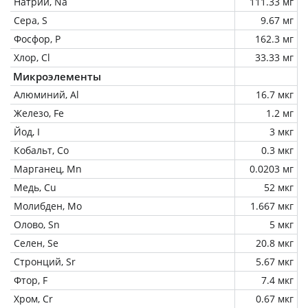
Натрий, Na
111.33 мг
Сера, S
9.67 мг
Фосфор, P
162.3 мг
Хлор, Cl
33.33 мг
Микроэлементы
Алюминий, Al
16.7 мкг
Железо, Fe
1.2 мг
Йод, I
3 мкг
Кобальт, Co
0.3 мкг
Марганец, Mn
0.0203 мг
Медь, Cu
52 мкг
Молибден, Mo
1.667 мкг
Олово, Sn
5 мкг
Селен, Se
20.8 мкг
Стронций, Sr
5.67 мкг
Фтор, F
7.4 мкг
Хром, Cr
0.67 мкг