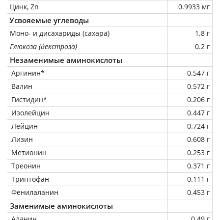
Цинк, Zn
0.9933 мг
Усвояемые углеводы
Моно- и дисахариды (сахара)
1.8 г
Глюкоза (декстроза)
0.2 г
Незаменимые аминокислоты
Аргинин*
0.547 г
Валин
0.572 г
Гистидин*
0.206 г
Изолейцин
0.447 г
Лейцин
0.724 г
Лизин
0.608 г
Метионин
0.253 г
Треонин
0.371 г
Триптофан
0.111 г
Фенилаланин
0.453 г
Заменимые аминокислоты
Аланин
0.49 г