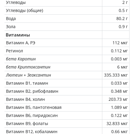
Углеводы
2 г
Углеводы (общие)
0.5 г
Вода
80.2 г
Зола
0.9 г
Витамины
Витамин А, РЭ
112 мкг
Ретинол
0.112 мг
бета Каротин
0.003 мг
бета Криптоксантин
6 мкг
Лютеин + Зеаксантин
335.333 мкг
Витамин В1, тиамин
0.033 мг
Витамин В2, рибофлавин
0.348 мг
Витамин В4, холин
203.73 мг
Витамин В5, пантотеновая
1.089 мг
Витамин В6, пиридоксин
0.122 мг
Витамин В9, фолаты
32.833 мкг
Витамин В12, кобаламин
0.66 мкг