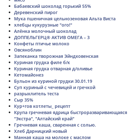
Бабаевский шоколад горький 55%
Деревенский пирог
Мука пшеничная цельнозеновая Альта Виста
хлебцы кукурузные "ого!"
Алёнка молочный шоколад
ДОППЕЛЬГЕРЦ® АКТИВ ОМЕГА – 3
Конфеты птичье молоко
Овсяноблин
Запеканка творожная Эйндховенская
Куриная грудка филе б/к
Куриная грудка отварная д/оливье
Кетомайонез
Бульон из куриной грудки 30.01.19
Суп куриный с чечевицей и гречкой
разрыхлитель теста
Сыр 35%
Кур+гов котлеты_ рецепт
Крупа гречневая ядрица быстроразваривающаяся
"Экстра", "Алтайский край"
Гречневая каша, сваренная с солью.
Хлеб Дарницкий новый
Манная каша на молоке с маслом