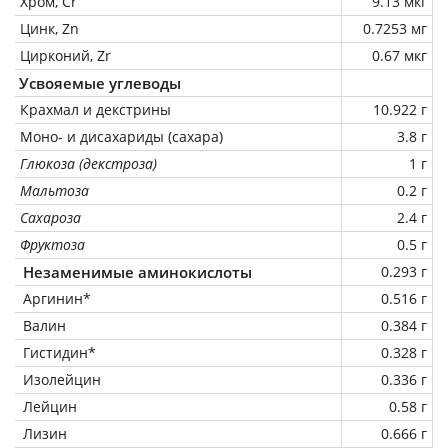
Хром, Cr
9.13 мкг
Цинк, Zn
0.7253 мг
Цирконий, Zr
0.67 мкг
Усвояемые углеводы
Крахмал и декстрины
10.922 г
Моно- и дисахариды (сахара)
3.8 г
Глюкоза (декстроза)
1 г
Мальтоза
0.2 г
Сахароза
2.4 г
Фруктоза
0.5 г
Незаменимые аминокислоты
0.293 г
Аргинин*
0.516 г
Валин
0.384 г
Гистидин*
0.328 г
Изолейцин
0.336 г
Лейцин
0.58 г
Лизин
0.666 г