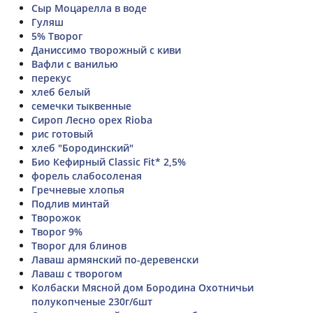
Сыр Моцарелла в воде
Гуляш
5% Творог
Даниссимо творожный с киви
Вафли с ванилью
перекус
хлеб белый
семечки тыквенные
Сироп Лесно орех Rioba
рис готовый
хлеб "Бородинский"
Био Кефирный Classic Fit* 2,5%
форель слабосоленая
Гречневые хлопья
Подлив минтай
Творожок
Творог 9%
Творог для блинов
Лаваш армянский по-деревенски
Лаваш с творогом
Колбаски Мясной дом Бородина Охотничьи
полукопченые 230г/6шт