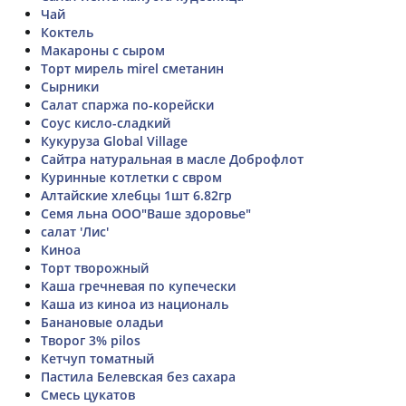
Чай
Коктель
Макароны с сыром
Торт мирель mirel сметанин
Сырники
Салат спаржа по-корейски
Соус кисло-сладкий
Кукуруза Global Village
Сайтра натуральная в масле Доброфлот
Куринные котлетки с свром
Алтайские хлебцы 1шт 6.82гр
Семя льна ООО"Ваше здоровье"
салат 'Лис'
Киноа
Торт творожный
Каша гречневая по купечески
Каша из киноа из националь
Банановые оладьи
Творог 3% pilos
Кетчуп томатный
Пастила Белевская без сахара
Смесь цукатов