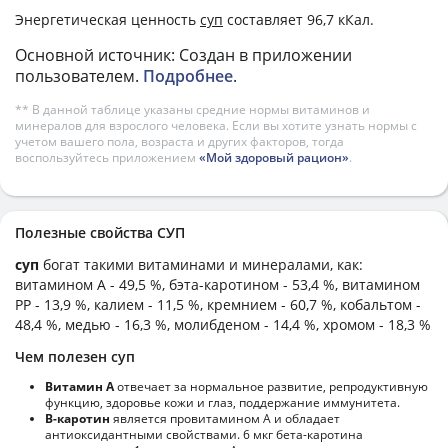
Энергетическая ценность
суп
составляет 96,7 кКал.
Основной источник: Создан в приложении
пользователем.
Подробнее
.
** В данной таблице указаны средние нормы витаминов и
минералов для взрослого человека. Если вы хотите узнать нормы с
учетом вашего пола, возраста и других факторов, тогда
воспользуйтесь приложением
«Мой здоровый рацион»
.
Полезные свойства СУП
суп
богат такими витаминами и минералами, как:
витамином А - 49,5 %, бэта-каротином - 53,4 %, витамином
PP - 13,9 %, калием - 11,5 %, кремнием - 60,7 %, кобальтом -
48,4 %, медью - 16,3 %, молибденом - 14,4 %, хромом - 18,3 %
Чем полезен суп
Витамин А
отвечает за нормальное развитие, репродуктивную
функцию, здоровье кожи и глаз, поддержание иммунитета.
В-каротин
является провитамином А и обладает
антиоксидантными свойствами. 6 мкг бета-каротина