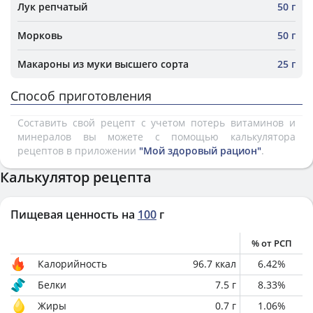
Лук репчатый
50 г
Морковь
50 г
Макароны из муки высшего сорта
25 г
Способ приготовления
Составить свой рецепт с учетом потерь витаминов и
минералов вы можете с помощью калькулятора
рецептов в приложении
"Мой здоровый рацион"
.
Калькулятор рецепта
Пищевая ценность на
100
г
% от РСП
Калорийность
96.7
ккал
6.42
%
Белки
7.5
г
8.33
%
Жиры
0.7
г
1.06
%