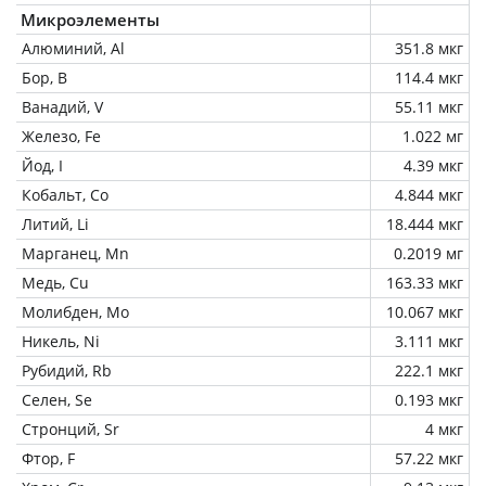
Микроэлементы
Алюминий, Al
351.8 мкг
Бор, B
114.4 мкг
Ванадий, V
55.11 мкг
Железо, Fe
1.022 мг
Йод, I
4.39 мкг
Кобальт, Co
4.844 мкг
Литий, Li
18.444 мкг
Марганец, Mn
0.2019 мг
Медь, Cu
163.33 мкг
Молибден, Mo
10.067 мкг
Никель, Ni
3.111 мкг
Рубидий, Rb
222.1 мкг
Селен, Se
0.193 мкг
Стронций, Sr
4 мкг
Фтор, F
57.22 мкг