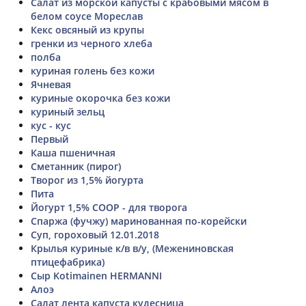
Салат из морской капусты с крабовыми мясом в
белом соусе Мореслав
Кекс овсяный из крупы
гренки из черного хлеба
полба
куриная голень без кожи
Ячневая
куриные окорочка без кожи
куриный зельц
кус - кус
Первый
Каша пшеничная
Сметанник (пирог)
Творог из 1,5% йогурта
Пита
Йогурт 1,5% СООР - для творога
Спаржа (фучжу) маринованная по-корейски
Суп, гороховый 12.01.2018
Крылья куриные к/в в/у, (Межениновская
птицефабрика)
Сыр Kotimainen HERMANNI
Алоэ
Салат лента капуста кудесница