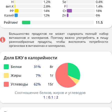
H
1.2%
Se
0.4%
вит.К
2.8%
F
1.4%
PP
14%
Cr
18%
Калий
12%
Zn
6%
Рейтинг
11.5
Большинство продуктов не может содержать полный набор
витаминов и минералов. Поэтому важно употреблять в пищу
разннообразные продукты, чтобы восполнять потребности
организма в витаминах и минералах.
Доля БЖУ в калорийности
Белки
31
%
8
г
Жиры
7
%
1
г
Углеводы
62
%
15
г
Соотношение белков, жиров и углеводов
1 : 0.1 : 2