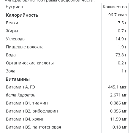
Нутриент
Количество
Калорийность
96.7 ккал
Белки
7.5 г
Жиры
0.7 г
Углеводы
14.9 г
Пищевые волокна
1.9 г
Вода
73.8 г
Органические кислоты
0.2 г
Зола
1 г
Витамины
Витамин А, РЭ
445.1 мкг
бета Каротин
2.671 мг
Витамин В1, тиамин
0.086 мг
Витамин В2, рибофлавин
0.056 мг
Витамин В4, холин
11.59 мг
Витамин В5, пантотеновая
0.18 мг