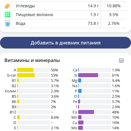
Углеводы
14.9
г
10.88
%
Пищевые волокна
1.9
г
9.5
%
Вода
73.8
г
2.76
%
Добавить в дневник питания
Витамины и минералы
A
50%
Ca
1.9%
b-car
53%
Si
61%
В1
5.7%
Mg
9.4%
B2
3.1%
Na
1.6%
Холин
2.3%
P
11%
B5
3.6%
Cl
2.5%
B6
7%
Fe
5.7%
B9
2%
I
2.9%
B12
~
Co
48%
C
8.6%
Mn
10%
D
~
Cu
16%
E
2.1%
Mo
14%