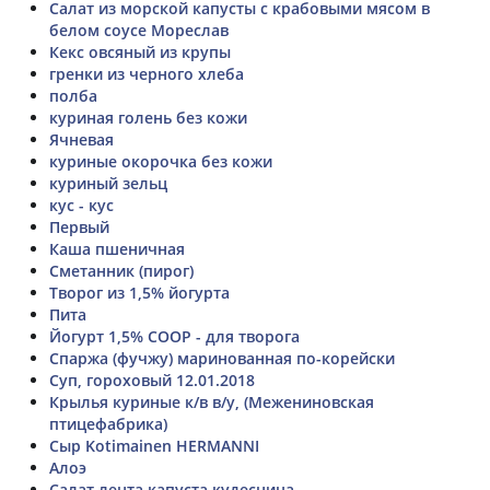
Салат из морской капусты с крабовыми мясом в
белом соусе Мореслав
Кекс овсяный из крупы
гренки из черного хлеба
полба
куриная голень без кожи
Ячневая
куриные окорочка без кожи
куриный зельц
кус - кус
Первый
Каша пшеничная
Сметанник (пирог)
Творог из 1,5% йогурта
Пита
Йогурт 1,5% СООР - для творога
Спаржа (фучжу) маринованная по-корейски
Суп, гороховый 12.01.2018
Крылья куриные к/в в/у, (Межениновская
птицефабрика)
Сыр Kotimainen HERMANNI
Алоэ
Салат лента капуста кудесница