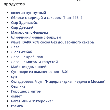
продуктов
козинак кунжутный
Яблоки с корицей и сахаром (1 шт-116 г)
Сыр Эдельвейс
Сыр Детский
Макароны с фаршем
блинчики яичные с фаршем
wawel DARK 70% cocoa без добавочного сахара
Лаваш
Люля-кебаб
Лаваш с краб. пал.
Лаваш с мясом и капустой
Майонез домашний
Суп-пюре из шампиньонов 13.01
суп
Сельдереевый суп "Нидерландская неделя в Москве"
Овсянка
Горошек с мятой
омлет
багет мини "пятерочка"
гречка