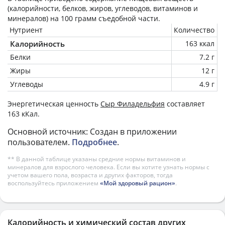
(калорийности, белков, жиров, углеводов, витаминов и
минералов) на
100 грамм
съедобной части.
Нутриент
Количество
Калорийность
163 ккал
Белки
7.2 г
Жиры
12 г
Углеводы
4.9 г
Энергетическая ценность
Сыр Филадельфия
составляет
163 кКал.
Основной источник: Создан в приложении
пользователем.
Подробнее
.
** В данной таблице указаны средние нормы витаминов и
минералов для взрослого человека. Если вы хотите узнать нормы с
учетом вашего пола, возраста и других факторов, тогда
воспользуйтесь приложением
«Мой здоровый рацион»
.
Калорийность и химический состав других