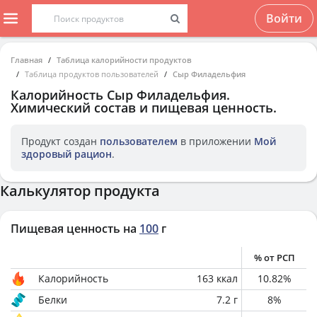
Войти
Главная
Таблица калорийности продуктов
Таблица продуктов пользователей
Сыр Филадельфия
Калорийность
Сыр Филадельфия
.
Химический состав и пищевая ценность.
Продукт создан
пользователем
в приложении
Мой
здоровый рацион
.
Калькулятор продукта
Пищевая ценность на
100
г
% от РСП
Калорийность
163
ккал
10.82
%
Белки
7.2
г
8
%