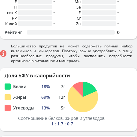
E
~
Mo
~
H
~
Se
~
вит.К
~
F
~
PP
~
Cr
~
Калий
~
Zn
~
Рейтинг
0
Большинство продуктов не может содержать полный набор
витаминов и минералов. Поэтому важно употреблять в пищу
разннообразные продукты, чтобы восполнять потребности
организма в витаминах и минералах.
Доля БЖУ в калорийности
Белки
18
%
7
г
Жиры
69
%
12
г
Углеводы
13
%
5
г
Соотношение белков, жиров и углеводов
1 : 1.7 : 0.7