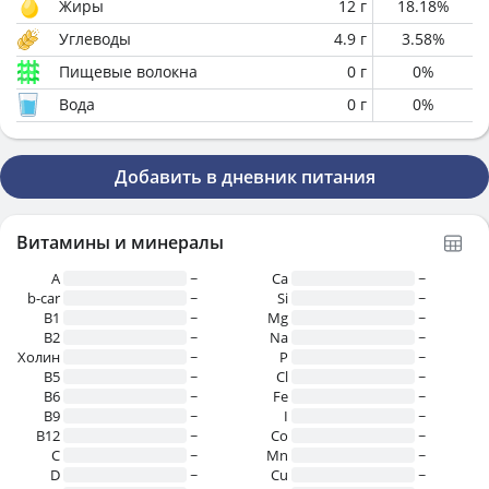
Жиры
12
г
18.18
%
Углеводы
4.9
г
3.58
%
Пищевые волокна
0
г
0
%
Вода
0
г
0
%
Добавить в дневник питания
Витамины и минералы
A
~
Ca
~
b-car
~
Si
~
В1
~
Mg
~
B2
~
Na
~
Холин
~
P
~
B5
~
Cl
~
B6
~
Fe
~
B9
~
I
~
B12
~
Co
~
C
~
Mn
~
D
~
Cu
~