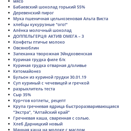
мясо
Бабаевский шоколад горький 55%
Деревенский пирог
Мука пшеничная цельнозеновая Альта Виста
хлебцы кукурузные "ого!"
Алёнка молочный шоколад
ДОППЕЛЬГЕРЦ® АКТИВ ОМЕГА – 3
Конфеты птичье молоко
Овсяноблин
Запеканка творожная Эйндховенская
Куриная грудка филе б/к
Куриная грудка отварная д/оливье
Кетомайонез
Бульон из куриной грудки 30.01.19
Суп куриный с чечевицей и гречкой
разрыхлитель теста
Сыр 35%
Кур+гов котлеты_ рецепт
Крупа гречневая ядрица быстроразваривающаяся
"Экстра", "Алтайский край"
Гречневая каша, сваренная с солью.
Хлеб Дарницкий новый
Манная каша на молоке с маслом