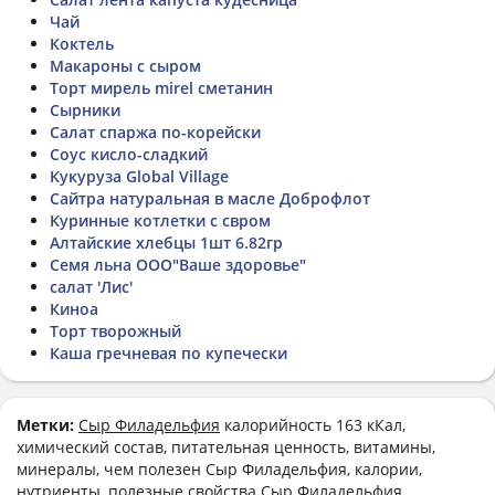
Чай
Коктель
Макароны с сыром
Торт мирель mirel сметанин
Сырники
Салат спаржа по-корейски
Соус кисло-сладкий
Кукуруза Global Village
Сайтра натуральная в масле Доброфлот
Куринные котлетки с свром
Алтайские хлебцы 1шт 6.82гр
Семя льна ООО"Ваше здоровье"
салат 'Лис'
Киноа
Торт творожный
Каша гречневая по купечески
Метки:
Сыр Филадельфия
калорийность 163 кКал,
химический состав, питательная ценность, витамины,
минералы, чем полезен Сыр Филадельфия, калории,
нутриенты, полезные свойства Сыр Филадельфия