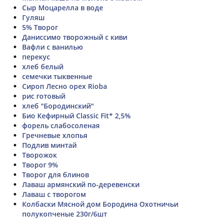
Сыр Моцарелла в воде
Гуляш
5% Творог
Даниссимо творожный с киви
Вафли с ванилью
перекус
хлеб белый
семечки тыквенные
Сироп Лесно орех Rioba
рис готовый
хлеб "Бородинский"
Био Кефирный Classic Fit* 2,5%
форель слабосоленая
Гречневые хлопья
Подлив минтай
Творожок
Творог 9%
Творог для блинов
Лаваш армянский по-деревенски
Лаваш с творогом
Колбаски Мясной дом Бородина Охотничьи
полукопченые 230г/6шт