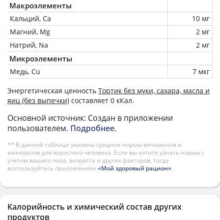
Макроэлементы
Кальций, Ca
10 мг
Магний, Mg
2 мг
Натрий, Na
2 мг
Микроэлементы
Медь, Cu
7 мкг
Энергетическая ценность
Тортик без муки, сахара, масла и
яиц (без выпечки)
составляет 0 кКал.
Основной источник: Создан в приложении
пользователем.
Подробнее
.
** В данной таблице указаны средние нормы витаминов и
минералов для взрослого человека. Если вы хотите узнать нормы с
учетом вашего пола, возраста и других факторов, тогда
воспользуйтесь приложением
«Мой здоровый рацион»
.
Калорийность и химический состав других
продуктов