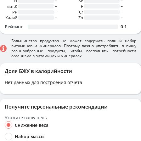
H
~
Se
~
вит.К
~
F
~
PP
~
Cr
~
Калий
~
Zn
~
Рейтинг
0.1
Большинство продуктов не может содержать полный набор
витаминов и минералов. Поэтому важно употреблять в пищу
разннообразные продукты, чтобы восполнять потребности
организма в витаминах и минералах.
Доля БЖУ в калорийности
Нет данных для построения отчета
Получите персональные рекомендации
Укажите вашу цель
Снижение веса
Набор массы