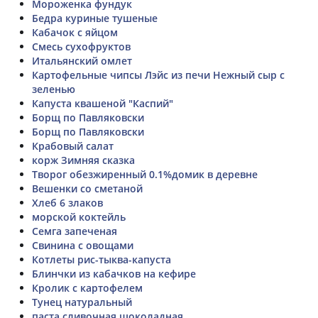
Мороженка фундук
Бедра куриные тушеные
Кабачок с яйцом
Смесь сухофруктов
Итальянский омлет
Картофельные чипсы Лэйс из печи Нежный сыр с
зеленью
Капуста квашеной "Каспий"
Борщ по Павляковски
Борщ по Павляковски
Крабовый салат
корж Зимняя сказка
Творог обезжиренный 0.1%домик в деревне
Вешенки со сметаной
Хлеб 6 злаков
морской коктейль
Семга запеченая
Свинина с овощами
Котлеты рис-тыква-капуста
Блинчки из кабачков на кефире
Кролик с картофелем
Тунец натуральный
паста сливочная шоколадная