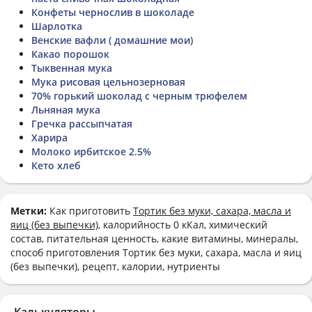
Конфеты чернослив в шоколаде
Шарлотка
Венские вафли ( домашние мои)
Какао порошок
Тыквенная мука
Мука рисовая цельнозерновая
70% горький шоколад с черным трюфелем
Льняная мука
Гречка рассыпчатая
Харира
Молоко ирбитское 2.5%
Кето хлеб
Метки:
Как приготовить
Тортик без муки, сахара, масла и
яиц (без выпечки)
, калорийность 0 кКал, химический
состав, питательная ценность, какие витамины, минералы,
способ приготовления Тортик без муки, сахара, масла и яиц
(без выпечки), рецепт, калории, нутриенты
Калькуляторы