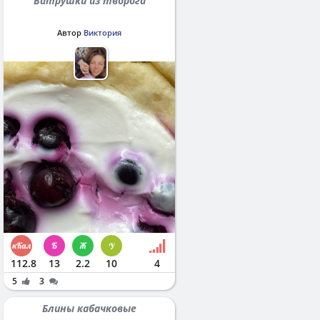
Ватрушки из творога
Автор
Виктория
112.8
13
2.2
10
4
5
3
Блины кабачковые