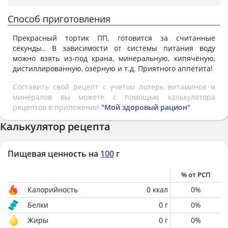
Способ приготовления
Прекрасный тортик ПП, готовится за считанные
секунды.. В зависимости от системы питания воду
можно взять из-под крана, минеральную, кипячёную,
дистиллированную, озёрную и т.д. Приятного аппетита!
Составить свой рецепт с учетом потерь витаминов и
минералов вы можете с помощью калькулятора
рецептов в приложении
"Мой здоровый рацион"
.
Калькулятор рецепта
Пищевая ценность на
100
г
% от РСП
Калорийность
0
ккал
0
%
Белки
0
г
0
%
Жиры
0
г
0
%