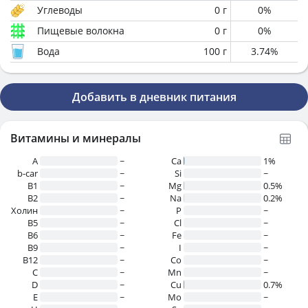
Углеводы
0
г
0
%
Пищевые волокна
0
г
0
%
Вода
100
г
3.74
%
Добавить в дневник питания
Витамины и минералы
A
~
Ca
1%
b-car
~
Si
~
В1
~
Mg
0.5%
B2
~
Na
0.2%
Холин
~
P
~
B5
~
Cl
~
B6
~
Fe
~
B9
~
I
~
B12
~
Co
~
C
~
Mn
~
D
~
Cu
0.7%
E
~
Mo
~