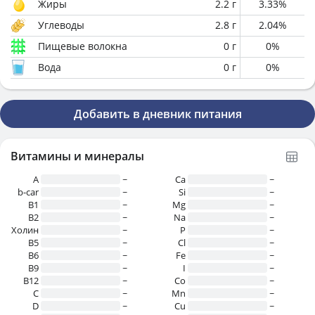
Жиры
2.2
г
3.33
%
Углеводы
2.8
г
2.04
%
Пищевые волокна
0
г
0
%
Вода
0
г
0
%
Добавить в дневник питания
Витамины и минералы
A
~
Ca
~
b-car
~
Si
~
В1
~
Mg
~
B2
~
Na
~
Холин
~
P
~
B5
~
Cl
~
B6
~
Fe
~
B9
~
I
~
B12
~
Co
~
C
~
Mn
~
D
~
Cu
~