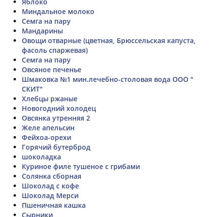
Яблоко
Миндальное молоко
Семга на пару
Мандарины
Овощи отварные (цветная, Брюссельская капуста,
фасоль спаржевая)
Семга на пару
Овсяное печенье
Шмаковка №1 мин.лечебно-столовая вода ООО "
СКИТ"
Хлебцы ржаные
Новогодний холодец
Овсянка утренняя 2
Желе апельсин
Фейхоа-орехи
Горячий бутерброд
шоколадка
Куриное филе тушеное с грибами
Солянка сборная
Шоколад с кофе
Шоколад Мерси
Пшеничная кашка
Сырники