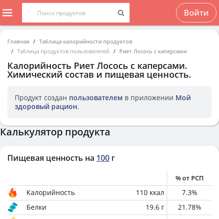
Войти
Главная
Таблица калорийности продуктов
Таблица продуктов пользователей
Риет Лосось с каперсами
Калорийность
Риет Лосось с каперсами
.
Химический состав и пищевая ценность.
Продукт создан
пользователем
в приложении
Мой
здоровый рацион
.
Калькулятор продукта
Пищевая ценность на
100
г
% от РСП
Калорийность
110
ккал
7.3
%
Белки
19.6
г
21.78
%