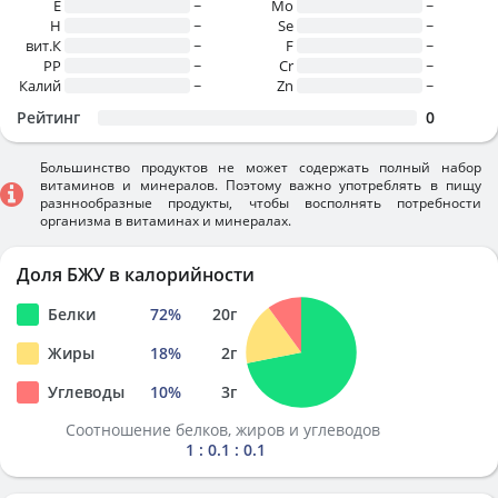
E
~
Mo
~
H
~
Se
~
вит.К
~
F
~
PP
~
Cr
~
Калий
~
Zn
~
Рейтинг
0
Большинство продуктов не может содержать полный набор
витаминов и минералов. Поэтому важно употреблять в пищу
разннообразные продукты, чтобы восполнять потребности
организма в витаминах и минералах.
Доля БЖУ в калорийности
Белки
72
%
20
г
Жиры
18
%
2
г
Углеводы
10
%
3
г
Соотношение белков, жиров и углеводов
1 : 0.1 : 0.1