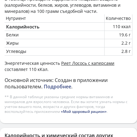
(калорийности, белков, жиров, углеводов, витаминов и
минералов) на
100 грамм
съедобной части.
Нутриент
Количество
Калорийность
110 ккал
Белки
19.6 г
Жиры
2.2 г
Углеводы
2.8 г
Энергетическая ценность
Риет Лосось с каперсами
составляет 110 кКал.
Основной источник: Создан в приложении
пользователем.
Подробнее
.
** В данной таблице указаны средние нормы витаминов и
минералов для взрослого человека. Если вы хотите узнать нормы с
учетом вашего пола, возраста и других факторов, тогда
воспользуйтесь приложением
«Мой здоровый рацион»
.
Калорийность и химический состав других