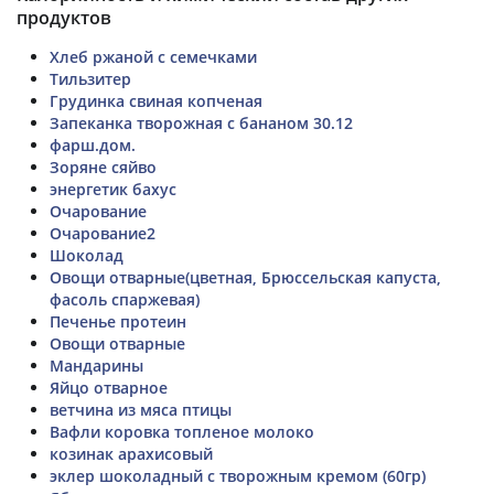
продуктов
Хлеб ржаной с семечками
Тильзитер
Грудинка свиная копченая
Запеканка творожная с бананом 30.12
фарш.дом.
Зоряне сяйво
энергетик бахус
Очарование
Очарование2
Шоколад
Овощи отварные(цветная, Брюссельская капуста,
фасоль спаржевая)
Печенье протеин
Овощи отварные
Мандарины
Яйцо отварное
ветчина из мяса птицы
Вафли коровка топленое молоко
козинак арахисовый
эклер шоколадный с творожным кремом (60гр)