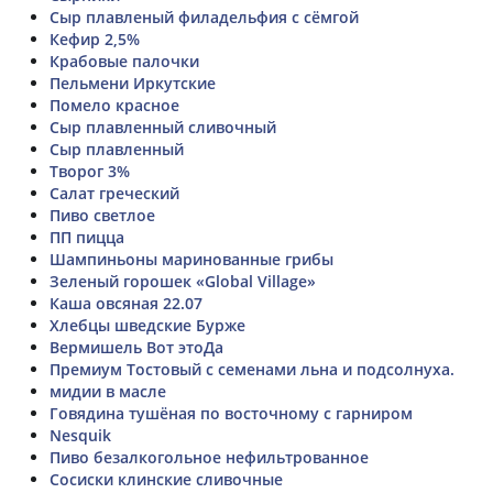
Сыр плавленый филадельфия с сёмгой
Кефир 2,5%
Крабовые палочки
Пельмени Иркутские
Помело красное
Сыр плавленный сливочный
Сыр плавленный
Творог 3%
Салат греческий
Пиво светлое
ПП пицца
Шампиньоны маринованные грибы
Зеленый горошек «Global Village»
Каша овсяная 22.07
Хлебцы шведские Бурже
Вермишель Вот этоДа
Премиум Тостовый с семенами льна и подсолнуха.
мидии в масле
Говядина тушёная по восточному с гарниром
Nesquik
Пиво безалкогольное нефильтрованное
Сосиски клинские сливочные