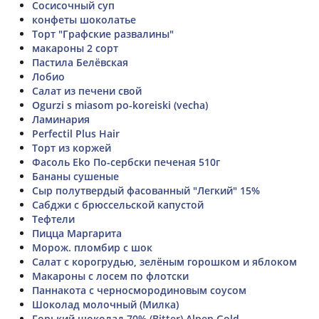
Сосисочный суп
конфеты шоколатье
Торт "Графские развалины"
макароны 2 сорт
Пастила Белёвская
Лобио
Салат из печени свой
Ogurzi s miasom po-koreiski (vecha)
Ламинария
Perfectil Plus Hair
Торт из коржей
Фасоль Eko По-сербски печеная 510г
Бананы сушеные
Сыр полутвердый фасованный "Легкий" 15%
Сабджи с брюссельской капустой
Тефтели
Пицца Маргарита
Морож. пломбир с шок
Салат с корогрудью, зелёным горошком и яблоком
Макароны с лосем по флотски
Паннакота с черносмородиновым соусом
Шоколад молочный (Милка)
Горький шоколад 70% (Bitter) Alpen Gold