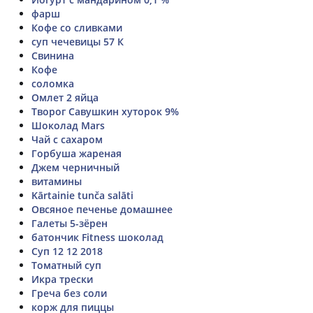
фарш
Кофе со сливками
суп чечевицы 57 К
Свинина
Кофе
соломка
Омлет 2 яйца
Творог Савушкин хуторок 9%
Шоколад Mars
Чай с сахаром
Горбуша жареная
Джем черничный
витамины
Kārtainie tunča salāti
Овсяное печенье домашнее
Галеты 5-зёрен
батончик Fitness шоколад
Суп 12 12 2018
Томатный суп
Икра трески
Греча без соли
корж для пиццы