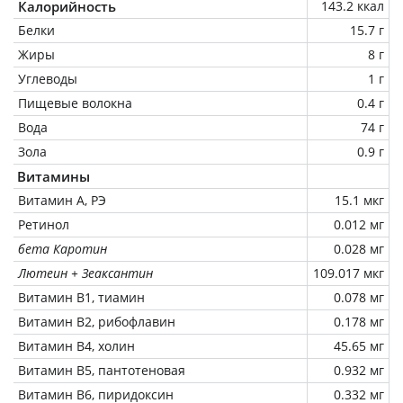
Калорийность
143.2 ккал
Белки
15.7 г
Жиры
8 г
Углеводы
1 г
Пищевые волокна
0.4 г
Вода
74 г
Зола
0.9 г
Витамины
Витамин А, РЭ
15.1 мкг
Ретинол
0.012 мг
бета Каротин
0.028 мг
Лютеин + Зеаксантин
109.017 мкг
Витамин В1, тиамин
0.078 мг
Витамин В2, рибофлавин
0.178 мг
Витамин В4, холин
45.65 мг
Витамин В5, пантотеновая
0.932 мг
Витамин В6, пиридоксин
0.332 мг