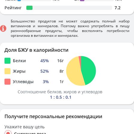
Рейтинг
7.2
Большинство продуктов не может содержать полный набор
витаминов и минералов. Поэтому важно употреблять в пищу
разннообразные продукты, чтобы восполнять потребности
организма в витаминах и минералах.
Доля БЖУ в калорийности
Белки
45
%
16
г
Жиры
52
%
8
г
Углеводы
3
%
1
г
Соотношение белков, жиров и углеводов
1 : 0.5 : 0.1
Получите персональные рекомендации
Укажите вашу цель
Снижение веса