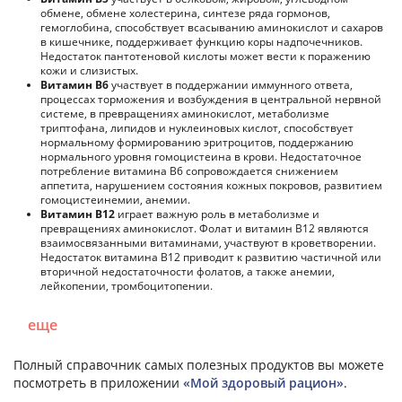
обмене, обмене холестерина, синтезе ряда гормонов,
гемоглобина, способствует всасыванию аминокислот и сахаров
в кишечнике, поддерживает функцию коры надпочечников.
Недостаток пантотеновой кислоты может вести к поражению
кожи и слизистых.
Витамин В6
участвует в поддержании иммунного ответа,
процессах торможения и возбуждения в центральной нервной
системе, в превращениях аминокислот, метаболизме
триптофана, липидов и нуклеиновых кислот, способствует
нормальному формированию эритроцитов, поддержанию
нормального уровня гомоцистеина в крови. Недостаточное
потребление витамина В6 сопровождается снижением
аппетита, нарушением состояния кожных покровов, развитием
гомоцистеинемии, анемии.
Витамин В12
играет важную роль в метаболизме и
превращениях аминокислот. Фолат и витамин В12 являются
взаимосвязанными витаминами, участвуют в кроветворении.
Недостаток витамина В12 приводит к развитию частичной или
вторичной недостаточности фолатов, а также анемии,
лейкопении, тромбоцитопении.
еще
Полный справочник самых полезных продуктов вы можете
посмотреть в приложении
«Мой здоровый рацион»
.