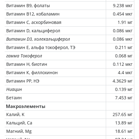
Витамин В9, фолаты
9.238 мкг
Витамин В12, кобаламин
0.454 мкг
Витамин C, аскорбиновая
1.91 мг
Витамин D, кальциферол
0.086 мкг
Витамин D3, холекальциферол
0.086 мкг
Витамин Е, альфа токоферол, ТЭ
0.211 мг
гамма Токоферол
0.068 мг
Витамин Н, биотин
0.112 мкг
Витамин К, филлохинон
4.4 мкг
Витамин РР, НЭ
4.3629 мг
Ниацин
0.139 мг
Бетаин
7.453 мг
Макроэлементы
Калий, K
257.65 мг
Кальций, Ca
13.89 мг
Магний, Mg
18.61 мг