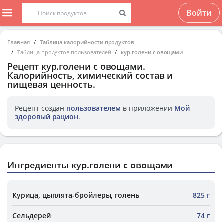
Войти
Главная
Таблица калорийности продуктов
Таблица продуктов пользователей
кур.голени с овощами
Рецепт
кур.голени с овощами
.
Калорийность, химический состав и
пищевая ценность.
Рецепт создан
пользователем
в приложении
Мой
здоровый рацион
.
Ингредиенты кур.голени с овощами
Курица, цыплята-бройлеры, голень
825 г
Сельдерей
74 г