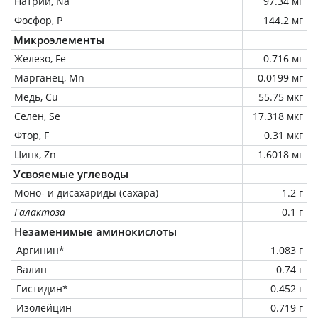
Натрий, Na
97.34 мг
Фосфор, P
144.2 мг
Микроэлементы
Железо, Fe
0.716 мг
Марганец, Mn
0.0199 мг
Медь, Cu
55.75 мкг
Селен, Se
17.318 мкг
Фтор, F
0.31 мкг
Цинк, Zn
1.6018 мг
Усвояемые углеводы
Моно- и дисахариды (сахара)
1.2 г
Галактоза
0.1 г
Незаменимые аминокислоты
Аргинин*
1.083 г
Валин
0.74 г
Гистидин*
0.452 г
Изолейцин
0.719 г