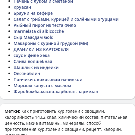
Печень с луком и сметаной
Круасан
Брауни на кефире
Салат с грибами, курицей и солёными огурцами
Рыбный пирог из теста Фило
marmelata di albicocche
Сыр Маасдам Gold
Макароны с куриной грудкой (Ми)
ДРАНИКИ ИЗ КАРТОФЕЛЯ
соус к филе хека
Слива волшебная
Шашлык из индейки
Овсяноблин
Пончики с кокосовой начинкой
Морская капуста с маслом
Жиробомба-масло-карбонат-пармезан
Метки:
Как приготовить
кур.голени с овощами
,
калорийность 143,2 кКал, химический состав, питательная
ценность, какие витамины, минералы, способ
приготовления кур.голени с овощами, рецепт, калории,