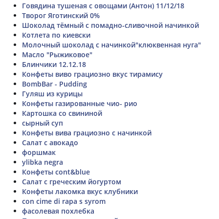
Говядина тушеная с овощами (Антон) 11/12/18
Творог Яготинский 0%
Шоколад тёмный с помадно-сливочной начинкой
Котлета по киевски
Молочный шоколад с начинкой"клюквенная нуга"
Масло "Рыжиковое"
Блинчики 12.12.18
Конфеты виво грациозно вкус тирамису
BombBar - Pudding
Гуляш из курицы
Конфеты газированные чио- рио
Картошка со свининой
сырный суп
Конфеты вива грациозно с начинкой
Салат с авокадо
форшмак
ylibka negra
Конфеты cont&blue
Салат с греческим йогуртом
Конфеты лакомка вкус клубники
con cime di rapa s syrom
фасолевая похлебка