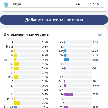
Вода
74
г
2.77
%
Добавить в дневник питания
Витамины и минералы
A
1.7%
Ca
1.4%
b-car
0.6%
Si
~
В1
5.2%
Mg
4.7%
B2
9.9%
Na
7.5%
Холин
9.1%
P
18%
B5
19%
Cl
~
B6
17%
Fe
4%
B9
2.3%
I
~
B12
15%
Co
~
C
2.1%
Mn
1%
D
0.9%
Cu
5.6%
E
1.4%
Mo
~
H
0.2%
Se
32%
вит.К
3.7%
F
~
PP
22%
Cr
~
Калий
10%
Zn
13%