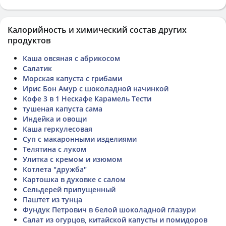
Калорийность и химический состав других
продуктов
Каша овсяная с абрикосом
Салатик
Морская капуста с грибами
Ирис Бон Амур с шоколадной начинкой
Кофе 3 в 1 Нескафе Карамель Тести
тушеная капуста сама
Индейка и овощи
Каша геркулесовая
Суп с макаронными изделиями
Телятина с луком
Улитка с кремом и изюмом
Котлета "дружба"
Картошка в духовке с салом
Сельдерей припущенный
Паштет из тунца
Фундук Петрович в белой шоколадной глазури
Салат из огурцов, китайской капусты и помидоров