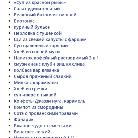
«Суп из красной рыбы»
Салат удивительный
Белковый батончик вишней
Биотонус
куриный бульон
Перловка с тушенкой
Щи из свежей капусты с фаршем
Суп щавелевый горячий
Хлеб из соевой муки
Напиток кофейный растворимый 3 в 1
смузи ананс клубн вишня слива
колбаса вар вязанка
Сыров пряженый сладкий
Милка с карамелью
Хлеб из гречки
суп -пюре с тыквой
Конфеты Джаззи нуга. карамель
компот из смородины
Сотэ с прованскими травами
Фонарик
Ржаное чудо с семечками
Винегрет легкий
Йогурт с мандарином 0,1 %