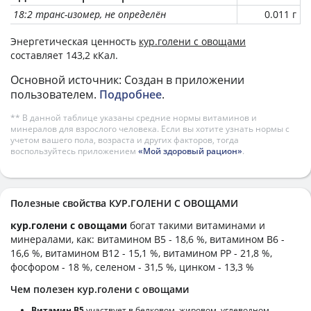
18:2 транс-изомер, не определён
0.011 г
Энергетическая ценность
кур.голени с овощами
составляет 143,2 кКал.
Основной источник: Создан в приложении
пользователем.
Подробнее
.
** В данной таблице указаны средние нормы витаминов и
минералов для взрослого человека. Если вы хотите узнать нормы с
учетом вашего пола, возраста и других факторов, тогда
воспользуйтесь приложением
«Мой здоровый рацион»
.
Полезные свойства КУР.ГОЛЕНИ С ОВОЩАМИ
кур.голени с овощами
богат такими витаминами и
минералами, как: витамином B5 - 18,6 %, витамином B6 -
16,6 %, витамином B12 - 15,1 %, витамином PP - 21,8 %,
фосфором - 18 %, селеном - 31,5 %, цинком - 13,3 %
Чем полезен кур.голени с овощами
Витамин В5
участвует в белковом, жировом, углеводном