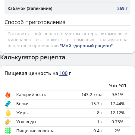
Кабачок (Запекание)
269 г
Способ приготовления
Составить свой рецепт с учетом потерь витаминов и
минералов вы можете с помощью калькулятора
рецептов в приложении
"Мой здоровый рацион"
.
Калькулятор рецепта
Пищевая ценность на
100
г
% от РСП
Калорийность
143.2
ккал
9.51
%
Белки
15.7
г
17.44
%
Жиры
8
г
12.12
%
Углеводы
1
г
0.73
%
Пищевые волокна
0.4
г
2
%