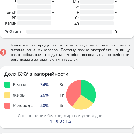
E
~
Mo
~
H
~
Se
~
вит.К
~
F
~
PP
~
Cr
~
Калий
~
Zn
~
Рейтинг
0
Большинство продуктов не может содержать полный набор
витаминов и минералов. Поэтому важно употреблять в пищу
разннообразные продукты, чтобы восполнять потребности
организма в витаминах и минералах.
Доля БЖУ в калорийности
Белки
34
%
3
г
Жиры
26
%
1
г
Углеводы
40
%
4
г
Соотношение белков, жиров и углеводов
1 : 0.3 : 1.2