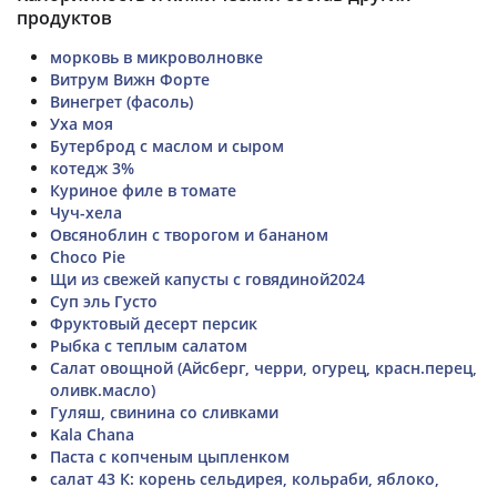
продуктов
морковь в микроволновке
Витрум Вижн Форте
Винегрет (фасоль)
Уха моя
Бутерброд с маслом и сыром
котедж 3%
Куриное филе в томате
Чуч-хела
Овсяноблин с творогом и бананом
Choco Pie
Щи из свежей капусты с говядиной2024
Суп эль Густо
Фруктовый десерт персик
Рыбка с теплым салатом
Салат овощной (Айсберг, черри, огурец, красн.перец,
оливк.масло)
Гуляш, свинина со сливками
Kala Chana
Паста с копченым цыпленком
салат 43 К: корень сельдирея, кольраби, яблоко,