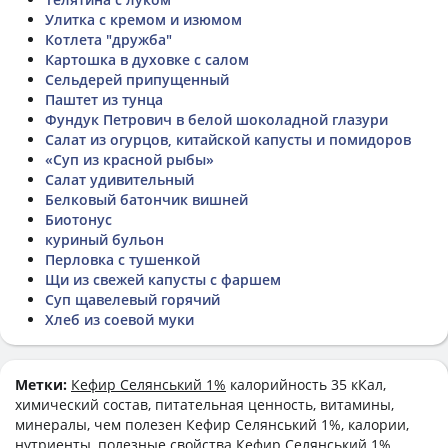
Улитка с кремом и изюмом
Котлета "дружба"
Картошка в духовке с салом
Сельдерей припущенный
Паштет из тунца
Фундук Петрович в белой шоколадной глазури
Салат из огурцов, китайской капусты и помидоров
«Суп из красной рыбы»
Салат удивительный
Белковый батончик вишней
Биотонус
куриный бульон
Перловка с тушенкой
Щи из свежей капусты с фаршем
Суп щавелевый горячий
Хлеб из соевой муки
Метки:
Кефир Селянський 1%
калорийность 35 кКал,
химический состав, питательная ценность, витамины,
минералы, чем полезен Кефир Селянський 1%, калории,
нутриенты, полезные свойства Кефир Селянський 1%