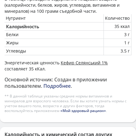
(калорийности, белков, жиров, углеводов, витаминов и
минералов) на
100 грамм
съедобной части.
Нутриент
Количество
Калорийность
35 ккал
Белки
3 г
Жиры
1 г
Углеводы
3.5 г
Энергетическая ценность
Кефир Селянський 1%
составляет 35 кКал.
Основной источник: Создан в приложении
пользователем.
Подробнее
.
** В данной таблице указаны средние нормы витаминов и
минералов для взрослого человека. Если вы хотите узнать нормы с
учетом вашего пола, возраста и других факторов, тогда
воспользуйтесь приложением
«Мой здоровый рацион»
.
Калорийность и химический состав других