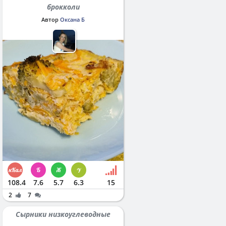
брокколи
Автор
Оксана Б
108.4
7.6
5.7
6.3
15
2
7
Сырники низкоуглеводные