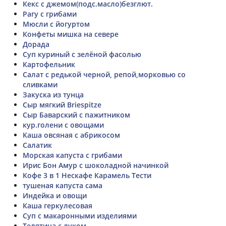
Кекс с джемом(подс.масло)безглют.
Рагу с грибами
Мюсли с йогуртом
Конфеты мишка на севере
Дорада
Суп куриный с зелёной фасолью
Картофельник
Салат с редькой черной, репой,морковью со
сливками
Закуска из тунца
Сыр мягкий Briespitze
Сыр Баварский с пажитником
кур.голени с овощами
Каша овсяная с абрикосом
Салатик
Морская капуста с грибами
Ирис Бон Амур с шоколадной начинкой
Кофе 3 в 1 Нескафе Карамель Тести
тушеная капуста сама
Индейка и овощи
Каша геркулесовая
Суп с макаронными изделиями
Телятина с луком