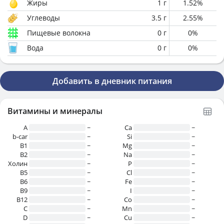
Жиры
1
г
1.52
%
Углеводы
3.5
г
2.55
%
Пищевые волокна
0
г
0
%
Вода
0
г
0
%
Добавить в дневник питания
Витамины и минералы
A
~
Ca
~
b-car
~
Si
~
В1
~
Mg
~
B2
~
Na
~
Холин
~
P
~
B5
~
Cl
~
B6
~
Fe
~
B9
~
I
~
B12
~
Co
~
C
~
Mn
~
D
~
Cu
~