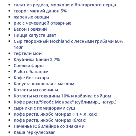
салат из редиса, моркови и болгарского перца
творог мягкий данон 5%
жареные овощи
рис с чечевицей отварные
Бекон Говяжий
Пицца капуста цвет
Сыр творожный Hochland с лесными грибами 60%
140г
тефтели мои
Клубника банан 2,7%
Соевый фарш
Рыба с бананом
Кофе без сахара
Капуста квашеная с маслом
Котлеты из свинины
Котлеты из говядины 10% и кабачка с яйцом
Кофе раств."Якобс Монрах" (сублимир., натур.)
сырники с помидорами суш
Кофе раств. Якобс Монрах (+1 ч.л. сах)
Кофе раств. Якобс Монрах (б/сах)
Печенье Юбилейное со знаками
Каша геркулесовая