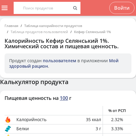
Войти
Главная
Таблица калорийности продуктов
Таблица продуктов пользователей
Кефир Селянський 1%
Калорийность
Кефир Селянський 1%
.
Химический состав и пищевая ценность.
Продукт создан
пользователем
в приложении
Мой
здоровый рацион
.
Калькулятор продукта
Пищевая ценность на
100
г
% от РСП
Калорийность
35
ккал
2.32
%
Белки
3
г
3.33
%