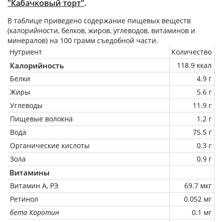
"Кабачковый торт"
.
В таблице приведено содержание пищевых веществ
(калорийности, белков, жиров, углеводов, витаминов и
минералов) на
100 грамм
съедобной части.
Нутриент
Количество
Калорийность
118.9 ккал
Белки
4.9 г
Жиры
5.6 г
Углеводы
11.9 г
Пищевые волокна
1.2 г
Вода
75.5 г
Органические кислоты
0.3 г
Зола
0.9 г
Витамины
Витамин А, РЭ
69.7 мкг
Ретинол
0.052 мг
бета Каротин
0.1 мг