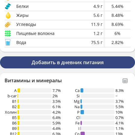
Белки
4.9
г
5.44
%
Жиры
5.6
г
8.48
%
Углеводы
11.9
г
8.69
%
Пищевые волокна
1.2
г
6
%
Вода
75.5
г
2.82
%
Добавить в дневник питания
Витамины и минералы
A
7.7%
Ca
8.3%
b-car
2%
Si
~
В1
3.5%
Mg
3.7%
B2
6.1%
Na
5.5%
Холин
4.2%
P
10%
B5
6.4%
Cl
0.7%
B6
5.9%
Fe
4.1%
B9
4.4%
I
1.1%
B12
6.3%
Co
13%