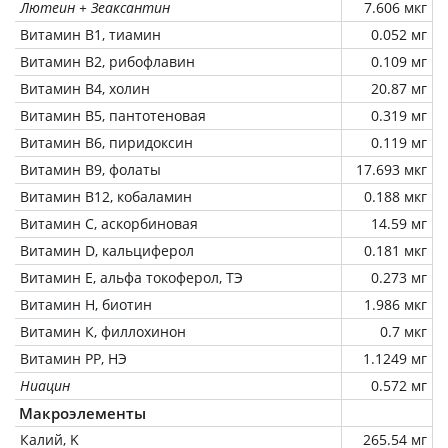
Лютеин + Зеаксантин
7.606 мкг
Витамин В1, тиамин
0.052 мг
Витамин В2, рибофлавин
0.109 мг
Витамин В4, холин
20.87 мг
Витамин В5, пантотеновая
0.319 мг
Витамин В6, пиридоксин
0.119 мг
Витамин В9, фолаты
17.693 мкг
Витамин В12, кобаламин
0.188 мкг
Витамин C, аскорбиновая
14.59 мг
Витамин D, кальциферол
0.181 мкг
Витамин Е, альфа токоферол, ТЭ
0.273 мг
Витамин Н, биотин
1.986 мкг
Витамин К, филлохинон
0.7 мкг
Витамин РР, НЭ
1.1249 мг
Ниацин
0.572 мг
Макроэлементы
Калий, K
265.54 мг