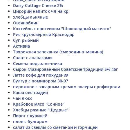
Daisy Cottage Cheese 2%
Цикорий напиток чл на кр.
хлебцы льняные
Овсяноблин
Коктейль с протеином "Шоколадный макиато"
Рис круглозерный Краснодар
Суп рыбный
Активиа
Творожная запеканка (смородина+малина)
Салат с ананасами
Семена подсолнечника
Сырок глазированный Советские традиции 5% 45г
Латте кофе для похудения
Булгур с помидором 30-07
пирожное с заварным кремом эклеры профитроли
Каша овс традиц
чай люкс
Крабовое мясо "Сочное"
Хлебцы ржаные "Щедрые"
Пирог с курицей
плов с булгаром
салат из свеклы со сметаной и горчицей