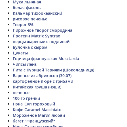
Мука льняная
белая фасоль
Кальмар тихоокеанский
рисовое печенье
Творог 3%
Пирожное творог смородина
Протеин Matrix Syntrax
перцы жареные с подливой
Булочка с сыром
Цукаты
Горчица французская Musztarda
Чипсы Лейз
Пита с Курицей Терияки (Шоколадница)
Варенье из абрикосов (30.07)
картофелное пюре с грибами
Китайская груша (нэши)
печенье
100 гр гречки
Нэна_Суп гороховый
Кофе Caramel Macchiato
Мороженое Магия любви
багет "Французский"
Нэна_Салат из скумбрии