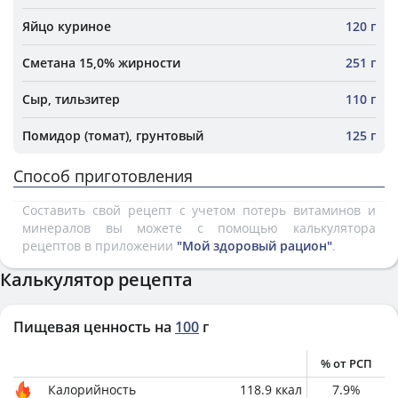
Яйцо куриное
120 г
Сметана 15,0% жирности
251 г
Сыр, тильзитер
110 г
Помидор (томат), грунтовый
125 г
Способ приготовления
Составить свой рецепт с учетом потерь витаминов и
минералов вы можете с помощью калькулятора
рецептов в приложении
"Мой здоровый рацион"
.
Калькулятор рецепта
Пищевая ценность на
100
г
% от РСП
Калорийность
118.9
ккал
7.9
%