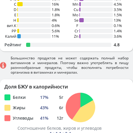
C
16%
Mn
4.5%
D
1.8%
Cu
3.5%
E
1.8%
Mo
1.5%
H
4%
Se
13%
вит.К
0.6%
F
0.1%
PP
5.6%
Cr
1.4%
Калий
11%
Zn
3.6%
Рейтинг
4.8
Большинство продуктов не может содержать полный набор
витаминов и минералов. Поэтому важно употреблять в пищу
разннообразные продукты, чтобы восполнять потребности
организма в витаминах и минералах.
Доля БЖУ в калорийности
Белки
17
%
5
г
Жиры
43
%
6
г
Углеводы
41
%
12
г
Соотношение белков, жиров и углеводов