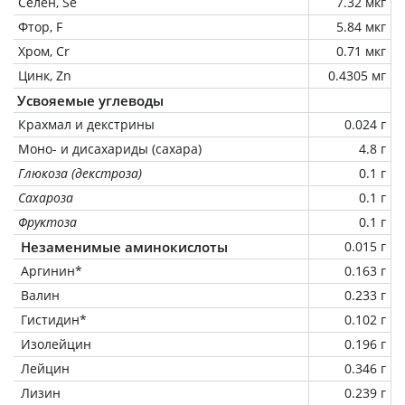
Селен, Se
7.32 мкг
Фтор, F
5.84 мкг
Хром, Cr
0.71 мкг
Цинк, Zn
0.4305 мг
Усвояемые углеводы
Крахмал и декстрины
0.024 г
Моно- и дисахариды (сахара)
4.8 г
Глюкоза (декстроза)
0.1 г
Сахароза
0.1 г
Фруктоза
0.1 г
Незаменимые аминокислоты
0.015 г
Аргинин*
0.163 г
Валин
0.233 г
Гистидин*
0.102 г
Изолейцин
0.196 г
Лейцин
0.346 г
Лизин
0.239 г