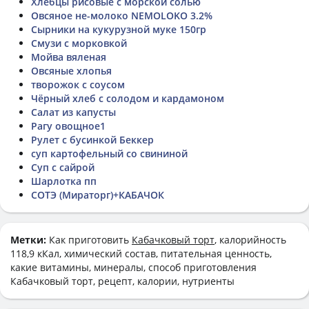
Хлебцы рисовые с морской солью
Овсяное не-молоко NEMOLOKO 3.2%
Сырники на кукурузной муке 150гр
Смузи с морковкой
Мойва вяленая
Овсяные хлопья
творожок с соусом
Чёрный хлеб с солодом и кардамоном
Салат из капусты
Рагу овощное1
Рулет с бусинкой Беккер
суп картофельный со свининой
Суп с сайрой
Шарлотка пп
СОТЭ (Мираторг)+КАБАЧОК
Метки:
Как приготовить
Кабачковый торт
, калорийность
118,9 кКал, химический состав, питательная ценность,
какие витамины, минералы, способ приготовления
Кабачковый торт, рецепт, калории, нутриенты