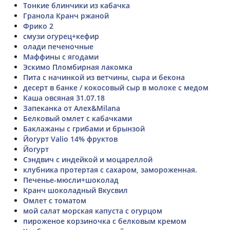
Тонкие блинчики из кабачка
Гранола Кранч ржаной
Фрико 2
смузи огурец+кефир
олади печеночные
Маффины с ягодами
Эскимо Пломбирная лакомка
Пита с начинкой из ветчины, сыра и бекона
десерт в банке / кокосовый сыр в молоке с медом
Каша овсяная 31.07.18
Запеканка от Алех&Мilana
Белковый омлет с кабачками
Баклажаны с грибами и брынзой
Йогурт Valio 14% фруктов
Йогурт
Сэндвич с индейкой и моцареллой
клубника протертая с сахаром, замороженная.
Печенье-мюсли+шоколад
Кранч шоколадный Вкусвил
Омлет с томатом
мой салат морская капуста с огурцом
пироженое корзиночка с белковым кремом