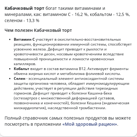
Кабачковый торт
богат такими витаминами и
минералами, как: витамином C - 16,2 %, кобальтом - 12,5 %,
селеном - 13,3 %
Чем полезен Кабачковый торт
Витамин С
участвует в окислительно-восстановительных
реакциях, функционировании иммунной системы, способствует
усвоению железа. Дефицит приводит к рыхлости и
кровоточивости десен, носовым кровотечениям вследствие
повышенной проницаемости и ломкости кровеносных
капилляров.
Кобальт
входит в состав витамина В12. Активирует ферменты
обмена жирных кислот и метаболизма фолиевой кислоты.
Селен
- эссенциальный элемент антиоксидантной системы
защиты организма человека, обладает иммуномодулирующим
действием, участвует в регуляции действия тиреоидных
гормонов. Дефицит приводит к болезни Кашина-Бека
(остеоартроз с множественной деформацией суставов,
позвоночника и конечностей), болезни Кешана (эндемическая
миокардиопатия), наследственной тромбастении.
Полный справочник самых полезных продуктов вы можете
посмотреть в приложении
«Мой здоровый рацион»
.