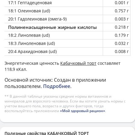
17:1 Гептадеценовая
0.001 г
18:1 Олеиновая (ud)
0.757 г
20:1 Гадолеиновая (омега-9)
0.003 г
Полиненасыщенные жирные кислоты
0.218 г
18:2 Линолевая (ud)
0.179 г
18:3 Линоленовая (ud)
0.032 г
20:4 Арахидоновая (ud)
0.008 г
Энергетическая ценность
Кабачковый торт
составляет
118,9 кКал.
Основной источник: Создан в приложении
пользователем.
Подробнее
.
** В данной таблице указаны средние нормы витаминов и
минералов для взрослого человека. Если вы хотите узнать нормы с
учетом вашего пола, возраста и других факторов, тогда
воспользуйтесь приложением
«Мой здоровый рацион»
.
Полезные свойства КАБАЧКОВЫЙ ТОРТ