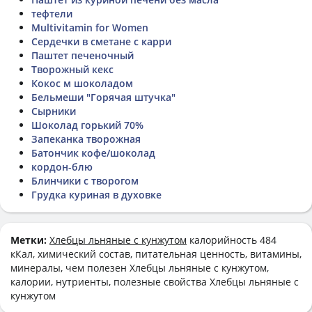
тефтели
Multivitamin for Women
Сердечки в сметане с карри
Паштет печеночный
Творожный кекс
Кокос м шоколадом
Бельмеши "Горячая штучка"
Сырники
Шоколад горький 70%
Запеканка творожная
Батончик кофе/шоколад
кордон-блю
Блинчики с творогом
Грудка куриная в духовке
Метки:
Хлебцы льняные с кунжутом
калорийность 484
кКал, химический состав, питательная ценность, витамины,
минералы, чем полезен Хлебцы льняные с кунжутом,
калории, нутриенты, полезные свойства Хлебцы льняные с
кунжутом