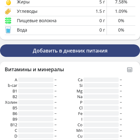
Жиры
5
г
7.58
%
Углеводы
1.5
г
1.09
%
Пищевые волокна
0
г
0
%
Вода
0
г
0
%
Добавить в дневник питания
Витамины и минералы
A
~
Ca
~
b-car
~
Si
~
В1
~
Mg
~
B2
~
Na
~
Холин
~
P
~
B5
~
Cl
~
B6
~
Fe
~
B9
~
I
~
B12
~
Co
~
C
~
Mn
~
D
~
Cu
~