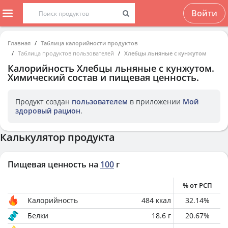
Войти
Главная
Таблица калорийности продуктов
Таблица продуктов пользователей
Хлебцы льняные с кунжутом
Калорийность
Хлебцы льняные с кунжутом
.
Химический состав и пищевая ценность.
Продукт создан
пользователем
в приложении
Мой
здоровый рацион
.
Калькулятор продукта
Пищевая ценность на
100
г
% от РСП
Калорийность
484
ккал
32.14
%
Белки
18.6
г
20.67
%