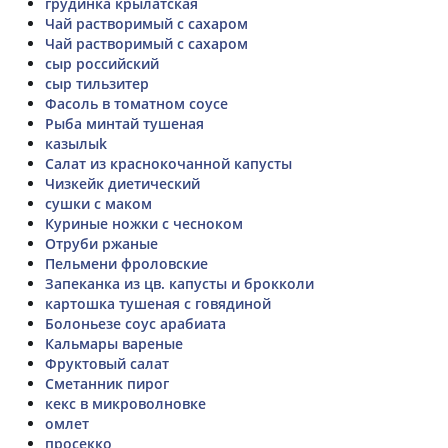
грудинка крылатская
Чай растворимый с сахаром
Чай растворимый с сахаром
сыр российский
сыр тильзитер
Фасоль в томатном соусе
Рыба минтай тушеная
казылыk
Салат из краснокочанной капусты
Чизкейк диетический
сушки с маком
Куриные ножки с чесноком
Отруби ржаные
Пельмени фроловские
Запеканка из цв. капусты и брокколи
картошка тушеная с говядиной
Болоньезе соус арабиата
Кальмары вареные
Фруктовый салат
Сметанник пирог
кекс в микроволновке
омлет
просекко