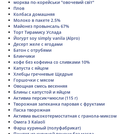
морква по-корейськи "овочевий світ"
Плов
Колбаса домашняя
Молоко в пакете 2.5%
Майонез провынсаль 67%
Торт Тирамису Услада
Йогурт soy simply vanila (Alpro)
Десерт желе с ягодами
Батон с отрубями
Блинчики
кофе без кофеина со сливками 10%
Капуста с яйцом
Хлебцы гречневые Щедрые
Горшочки с мясом
Овощная смесь весенняя
Блины с капустой и яйцом
Активиа персик+мюсли (115 г)
Творожная запеканка паровая с фруктами
Пасха творожная
Активиа высокотермостатная с гранола-миксом
Омега 3 Kalaoli
Фарш куриный (полуфабрикат)
Паштет из куриной печени без масла