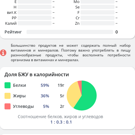
E
~
Mo
~
H
~
Se
~
вит.К
~
F
~
PP
~
Cr
~
Калий
~
Zn
~
Рейтинг
0
Большинство продуктов не может содержать полный набор
витаминов и минералов. Поэтому важно употреблять в пищу
разннообразные продукты, чтобы восполнять потребности
организма в витаминах и минералах.
Доля БЖУ в калорийности
Белки
59
%
19
г
Жиры
36
%
5
г
Углеводы
5
%
2
г
Соотношение белков, жиров и углеводов
1 : 0.3 : 0.1