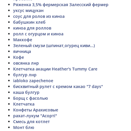
Ряженка 3,5% фермерская Залесский фермер
уксус мицукан
соус для ролов из киноа
бабушкин хлеб
киноа для роллов
ролл с огурцом и киноа
Маккофе
Зеленый смузи (шпинат,огурец киви...)
яичница
Кофе
овсянка лнр
Клетчатка акации Heather's Tummy Care
булгур лнр
iabloko zapechenoe
бисквитный рулет с кремом какао "7 days"
каша булгур
Борщ с фасолью
Клетчатка
Конфеты Арахисовые
рахат-лукум "Асорті"
Смесь для котлет
Монт блю