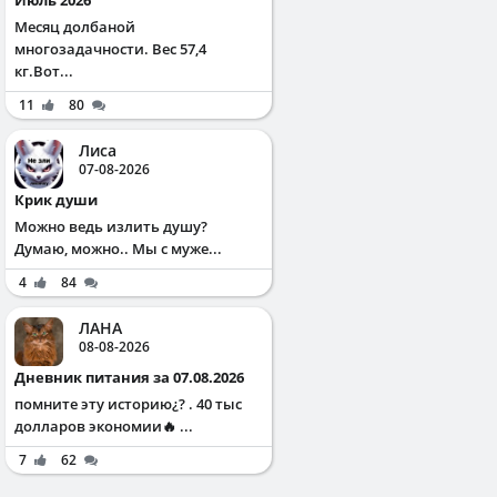
Месяц долбаной
многозадачности. Вес 57,4
кг.Вот...
11
80
Лиса
07-08-2026
Крик души
Можно ведь излить душу?
Думаю, можно.. Мы с муже...
4
84
ЛАНА
08-08-2026
Дневник питания за 07.08.2026
помните эту историю¿? . 40 тыс
долларов экономии🔥 ...
7
62