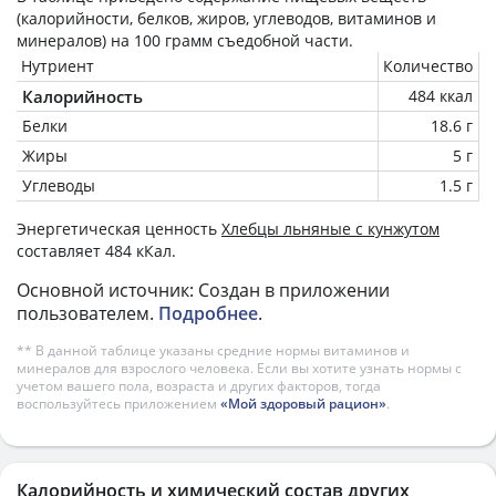
(калорийности, белков, жиров, углеводов, витаминов и
минералов) на
100 грамм
съедобной части.
Нутриент
Количество
Калорийность
484 ккал
Белки
18.6 г
Жиры
5 г
Углеводы
1.5 г
Энергетическая ценность
Хлебцы льняные с кунжутом
составляет 484 кКал.
Основной источник: Создан в приложении
пользователем.
Подробнее
.
** В данной таблице указаны средние нормы витаминов и
минералов для взрослого человека. Если вы хотите узнать нормы с
учетом вашего пола, возраста и других факторов, тогда
воспользуйтесь приложением
«Мой здоровый рацион»
.
Калорийность и химический состав других