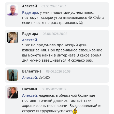
Алексей
03.06.2026 19:57
Радмира
, у меня чаще минус, чем плюс,
поэтому я каждое утро взвешиваюсь 😂 😊👍, а
если плюс, я не расстраиваюсь 🤗
Радмира
03.06.2026 20:02
Алексей
,
Я же не придумала про каждый день
взвешивания. Про правильное взвешивание
вы можете найти в интернете В какое время
дня нужно взвешиваться И сколько раз.
Валентина
03.06.2026 20:03
Алексей
, 👍😊💥
Наталья
03.06.2026 20:32
Алексей
, надеюсь, в областной больнице
поставят точный диагноз, там всё-таки
хорошие, опытные врачи. Выздоравливайте
скорее! И трудовых успехов!