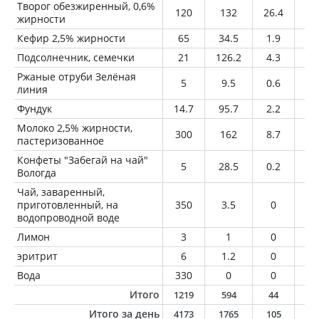
Творог обезжиренный, 0,6%
120
132
26.4
0.
жирности
Кефир 2,5% жирности
65
34.5
1.9
1.
Подсолнечник, семечки
21
126.2
4.3
11
Ржаные отруби Зелёная
5
9.5
0.6
0.
линия
Фундук
14.7
95.7
2.2
9
Молоко 2,5% жирности,
300
162
8.7
7.
пастеризованное
Конфеты "Забегай на чай"
5
28.5
0.2
2
Вологда
Чай, заваренный,
приготовленный, на
350
3.5
0
0
водопроводной воде
Лимон
3
1
0
0
эритрит
6
1.2
0
0
Вода
330
0
0
0
Итого
1219
594
44
3
Итого за день
4173
1765
105
8