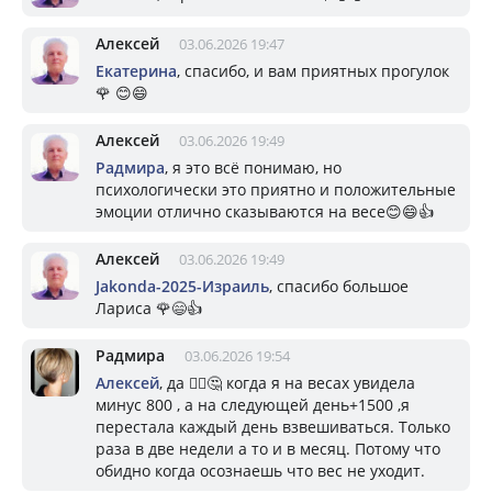
Алексей
03.06.2026 19:47
Екатерина
, спасибо, и вам приятных прогулок
🌹 😊😄
Алексей
03.06.2026 19:49
Радмира
, я это всё понимаю, но
психологически это приятно и положительные
эмоции отлично сказываются на весе😊😄👍
Алексей
03.06.2026 19:49
Jakonda-2025-Израиль
, спасибо большое
Лариса 🌹😄👍
Радмира
03.06.2026 19:54
Алексей
, да 🙂‍↕️🤔 когда я на весах увидела
минус 800 , а на следующей день+1500 ,я
перестала каждый день взвешиваться. Только
раза в две недели а то и в месяц. Потому что
обидно когда осознаешь что вес не уходит.