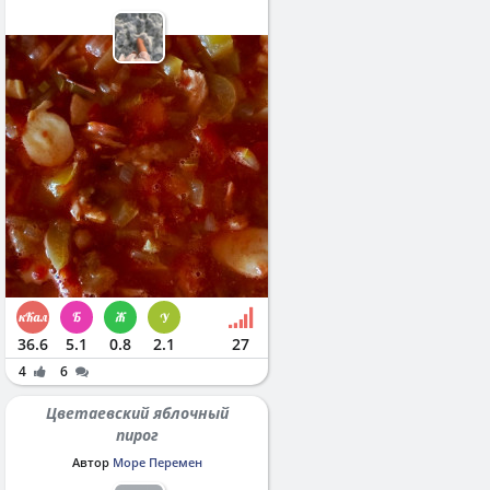
36.6
5.1
0.8
2.1
27
4
6
Цветаевский яблочный
пирог
Автор
Море Перемен