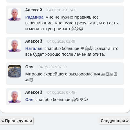
Алексей
04.06.2026 03:47
Радмира
, мне не нужно правильное
взвешивание, мне нужен результат, и он есть,
и меня это устраивает👍😄😊
Алексей
04.06.2026 03:49
Наталья
, спасибо большое 🌹🤗👍, сказали что
всё будет хорошо после лечения отита.
Оля
04.06.2026 07:39
Мироше скорейшего выздоровления 🙏🏻🙏🏻
🙏🏻
Алексей
04.06.2026 07:48
Оля
, спасибо большое 🤗🥳🌹😄
Предыдущая
Следующая