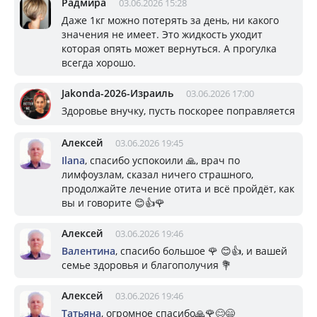
Радмира
03.06.2026 15:28
Даже 1кг можно потерять за день, ни какого
значения не имеет. Это жидкость уходит
которая опять может вернуться. А прогулка
всегда хорошо.
Jakonda-2026-Израиль
03.06.2026 17:00
Здоровье внучку, пусть поскорее поправляется
Алексей
03.06.2026 19:45
Ilana
, спасибо успокоили 🙏, врач по
лимфоузлам, сказал ничего страшного,
продолжайте лечение отита и всё пройдёт, как
вы и говорите 😊👍🌹
Алексей
03.06.2026 19:46
Валентина
, спасибо большое 🌹 😊👍, и вашей
семье здоровья и благополучия 💐
Алексей
03.06.2026 19:46
Татьяна
, огромное спасибо🙏🌹😊😄