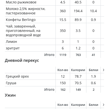
Масло рыжиковое
4.5
40.5
0
4.
Молоко 2,5% жирности,
360
194.4
10.4
9
пастеризованное
Конфеты Berlingo
15.5
89.9
0.9
6
Чай, заваренный,
приготовленный, на
350
3.5
0
0
водопроводной воде
Лимон
3
1
0
0
эритрит
6
1.2
0
0
Итого
1119
763
41
3
Дневной перекус
Кол-во
Калории
Белки
Жи
Грецкий орех
12
78.7
1.9
7.
Груша
150
70.5
0.6
0.
Итого
162
149
2
7
Ужин
Кол-во
Калории
Белки
Жи