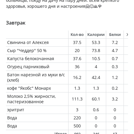
больницы, поеду на дачу на пару дней. Всем крепкого
здоровья, хорошего дня и настроения🤗😊🙏🌹
Завтрак
Кол-во
Калории
Белки
Жи
Свинина от Алексея
37.5
53.3
7.2
2.
Сыр "Чеддер" 50 %
20
73.8
4.7
6.
Капуста белокочанная
37.6
10.5
0.7
0.
Огурец парниковый
36
4
0.3
0
Батон нарезной из муки в/с
16.2
42.4
1.2
0.
(хлеб)
кофе "Якобс" Монарх
1.3
1.3
0.2
0
Молоко 2,5% жирности,
111.3
60.1
3.2
2.
пастеризованное
эритрит
3
0.6
0
0
Вода
220
0
0
0
Вода
500
0
0
0
Итого