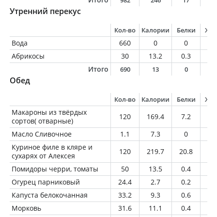
982
246
17
1
Утренний перекус
Кол-во
Калории
Белки
Жи
Вода
660
0
0
0
Абрикосы
30
13.2
0.3
0
Итого
690
13
0
0
Обед
Кол-во
Калории
Белки
Жи
Макароны из твёрдых
120
169.4
7.2
0.
сортов( отварные)
Масло Сливочное
1.1
7.3
0
0.
Куриное филе в кляре и
120
219.7
20.8
9.
сухарях от Алексея
Помидоры черри, томаты
50
13.5
0.4
0.
Огурец парниковый
24.4
2.7
0.2
0
Капуста белокочанная
33.2
9.3
0.6
0.
Морковь
31.6
11.1
0.4
0