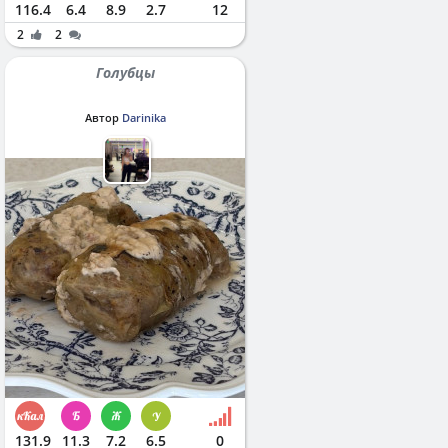
116.4
6.4
8.9
2.7
12
2
2
Голубцы
Автор
Darinika
131.9
11.3
7.2
6.5
0