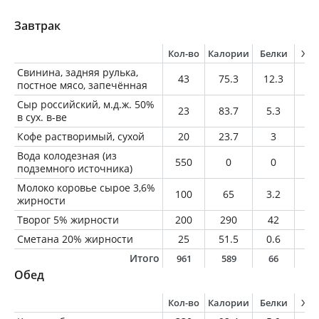
Завтрак
Кол-во
Калории
Белки
Жи
Свинина, задняя рулька,
43
75.3
12.3
2.
постное мясо, запечённая
Сыр российский, м.д.ж. 50%
23
83.7
5.3
6.
в сух. в-ве
Кофе растворимый, сухой
20
23.7
3
0.
Вода колодезная (из
550
0
0
0
подземного источника)
Молоко коровье сырое 3,6%
100
65
3.2
3.
жирности
Творог 5% жирности
200
290
42
1
Сметана 20% жирности
25
51.5
0.6
5
Итого
961
589
66
2
Обед
Кол-во
Калории
Белки
Жи