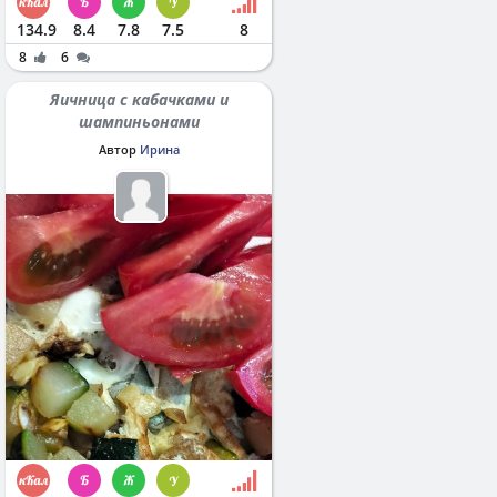
134.9
8.4
7.8
7.5
8
8
6
Яичница с кабачками и
шампиньонами
Автор
Ирина