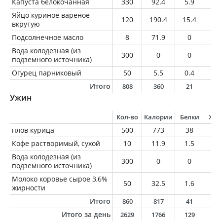
Капуста белокочанная
330
92.4
5.9
0.
Яйцо куриное вареное
120
190.4
15.4
13
вкрутую
Подсолнечное масло
8
71.9
0
8
Вода колодезная (из
300
0
0
0
подземного источника)
Огурец парниковый
50
5.5
0.4
0.
Итого
808
360
21
2
Ужин
Кол-во
Калории
Белки
Жи
плов курица
500
773
38
2
Кофе растворимый, сухой
10
11.9
1.5
0.
Вода колодезная (из
300
0
0
0
подземного источника)
Молоко коровье сырое 3,6%
50
32.5
1.6
1.
жирности
Итого
860
817
41
2
Итого за день
2629
1766
129
7