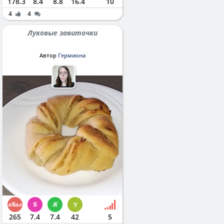
178.3
8.4
8.8
16.4
10
4
4
Луковые завиточки
Автор
Гермиона
265
7.4
7.4
42
5