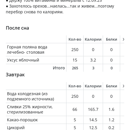
● Держу 100% витамины и минералы с 12.09.25
● Захотелось орехов...наелась...так и живем...поэтому
перебор снова по калориям.
После сна
Кол-во
Калории
Белки
Жи
Горная поляна вода
250
0
0
0
лечебно- столовая
Уксус яблочный
15
3.2
0
0
Итого
265
3
0
0
Завтрак
Кол-во
Калории
Белки
Жи
Вода колодезная (из
250
0
0
0
подземного источника)
Сливки 25% жирности,
66
165.7
1.6
16
стерилизованные
Какао-порошок
5
14.5
1.2
0.
Цикорий
5
12.5
0.2
0