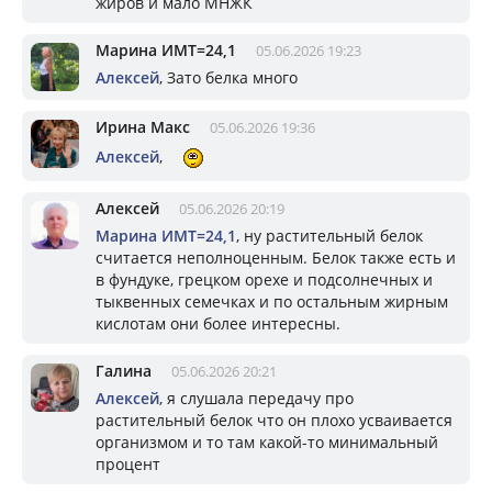
жиров и мало МНЖК
Марина ИМТ=24,1
05.06.2026 19:23
Алексей
, Зато белка много
Ирина Макс
05.06.2026 19:36
Алексей
,
Алексей
05.06.2026 20:19
Марина ИМТ=24,1
, ну растительный белок
считается неполноценным. Белок также есть и
в фундуке, грецком орехе и подсолнечных и
тыквенных семечках и по остальным жирным
кислотам они более интересны.
Галина
05.06.2026 20:21
Алексей
, я слушала передачу про
растительный белок что он плохо усваивается
организмом и то там какой-то минимальный
процент