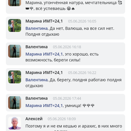
Марина, утончённая натура, мечтательница 🥰
👑🌹, всё успеваешь 😁🔥
Марина ИМТ=24,1
05.06.2026 16:05
Валентина
, Да нет, Валюша, на все сил нет.
Полдня отдыхаю
Валентина
05.06.2026 16:18
Марина ИМТ=24,1
, это хорошо, есть
возможность, береги силы!
Марина ИМТ=24,1
05.06.2026 16:22
Валентина
, Да, берегу, полдня работаю полдня
отдыхаю
Валентина
05.06.2026 17:44
Марина ИМТ=24,1
, умница! 🌹🌹🌹
Алексей
05.06.2026 18:09
Поэтому я и не ем кешью и арахис, в них много