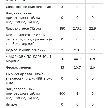
неактивные
Соль поваренная пищевая
3
0
0
0
Чай, заваренный,
приготовленный, на
0
0
0
0
водопроводной воде
Яйцо куриное (Жарка)
180
273.2
22.9
19
Масло сливочное 82,5%
жирности, традиционное (в
0
0
0
0
т.ч. Вологодское)
Подсолнечник, семечки
35
210.4
7.2
18
* МОРКОВЬ ПО-КОРЕЙСКИ |
50
44.7
0.9
2.
Марина
Чеснок, зелень
45
20.7
2.9
0.
Сыр моцарелла, низкой
влажности, м.д.ж. 48% в сух.
0
0
0
0
в-ве
Чай, заваренный,
приготовленный, на
600
6
0
0
водопроводной воде
Лимон
0
0
0
0