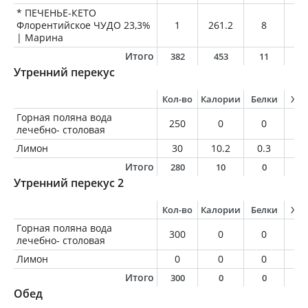
* ПЕЧЕНЬЕ-КЕТО
Флорентийское ЧУДО 23,3%
1
261.2
8
23
| Марина
Итого
382
453
11
4
Утренний перекус
Кол-во
Калории
Белки
Жи
Горная поляна вода
250
0
0
0
лечебно- столовая
Лимон
30
10.2
0.3
0
Итого
280
10
0
0
Утренний перекус 2
Кол-во
Калории
Белки
Жи
Горная поляна вода
300
0
0
0
лечебно- столовая
Лимон
0
0
0
0
Итого
300
0
0
0
Обед