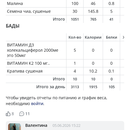
Малина
100
46
0.8
0.
Семена чиа, сушеные
30
145.8
5
9.
Итого
1051
765
41
5
БАДЫ
Кол-во
Калории
Белки
Жи
ВИТАМИН Д3
холекальциферол 2000ме
5
0
0
0
это 50мкг
ВИТАМИН К2 100 мг..
1
0
0
0
Крапива сушеная
4
10.2
0.1
0
Итого
10
10
0
0
Итого за день
3113
1915
105
13
Чтобы увидеть отчеты по питанию и график веса,
необходимо
войти
.
8
11
Валентина
05.06.2026 15:22