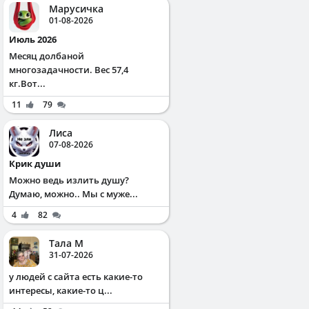
Марусичка
01-08-2026
Июль 2026
Месяц долбаной
многозадачности. Вес 57,4
кг.Вот...
11
79
Лиса
07-08-2026
Крик души
Можно ведь излить душу?
Думаю, можно.. Мы с муже...
4
82
Тала М
31-07-2026
у людей с сайта есть какие-то
интересы, какие-то ц...