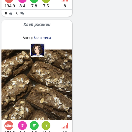
134.9
8.4
7.8
7.5
8
8
6
Хлеб ржаной
Автор
Валентина