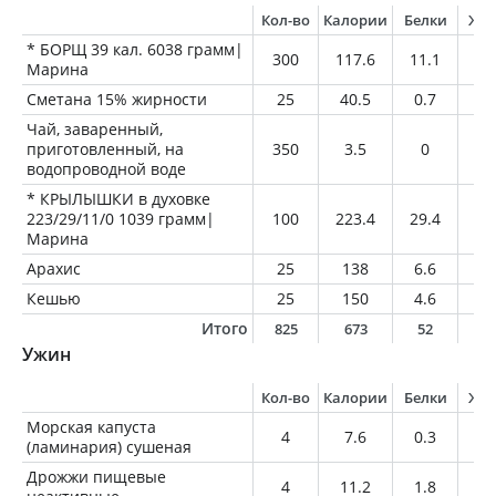
Кол-во
Калории
Белки
Жи
* БОРЩ 39 кал. 6038 грамм|
300
117.6
11.1
4.
Марина
Сметана 15% жирности
25
40.5
0.7
3.
Чай, заваренный,
приготовленный, на
350
3.5
0
0
водопроводной воде
* КРЫЛЫШКИ в духовке
223/29/11/0 1039 грамм|
100
223.4
29.4
10
Марина
Арахис
25
138
6.6
11
Кешью
25
150
4.6
12
Итого
825
673
52
4
Ужин
Кол-во
Калории
Белки
Жи
Морская капуста
4
7.6
0.3
0.
(ламинария) сушеная
Дрожжи пищевые
4
11.2
1.8
0.