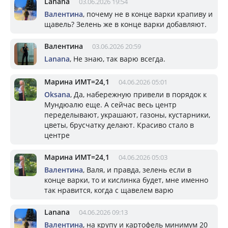
Lanana
03.06.2026 19:54
Валентина
, почему не в конце варки крапиву и
щавель? Зелень же в конце варки добавляют.
Валентина
03.06.2026 20:59
Lanana
, Не знаю, так варю всегда.
Марина ИМТ=24,1
04.06.2026 05:01
Oksana
, Да, набережную привели в порядок к
Мундюалю еще. А сейчас весь центр
переделывают, украшают, газоны, кустарники,
цветы, брусчатку делают. Красиво стало в
центре
Марина ИМТ=24,1
04.06.2026 05:03
Валентина
, Валя, и правда, зелень если в
конце варки, то и кислинка будет, мне именно
так нравится, когда с щавелем варю
Lanana
04.06.2026 09:13
Валентина
, на крупу и картофель минимум 20