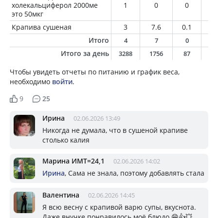
холекальциферол 2000ме
1
0
0
0
это 50мкг
Крапива сушеная
3
7.6
0.1
0
Итого
4
7
0
0
Итого за день
3288
1756
87
12
Чтобы увидеть отчеты по питанию и график веса,
необходимо
войти
.
9
25
Ирина
02.06.2026 13:49
Никогда не думала, что в сушеной крапиве
столько калия
Марина ИМТ=24,1
02.06.2026 14:02
Ирина
, Сама не знала, поэтому добавлять стала
Валентина
02.06.2026 14:45
Я всю весну с крапивой варю супы, вкуснота.
Даже внучке понравилось моё блюдо 😁👍💥