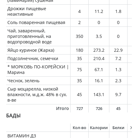
(ламинария) сушеная
Дрожжи пищевые
4
11.2
1.8
0.
неактивные
Соль поваренная пищевая
2
0
0
0
Чай, заваренный,
приготовленный, на
350
3.5
0
0
водопроводной воде
Яйцо куриное (Жарка)
180
273.2
22.9
19
Подсолнечник, семечки
35
210.4
7.2
18
* МОРКОВЬ ПО-КОРЕЙСКИ |
75
67.1
1.3
3.
Марина
Чеснок, зелень
35
16.1
2.3
0
Сыр моцарелла, низкой
влажности, м.д.ж. 48% в сух.
45
143.1
9.7
11
в-ве
Итого
727
726
45
5
БАДЫ
Кол-во
Калории
Белки
Жи
ВИТАМИН Д3