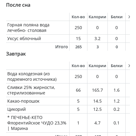
После сна
Кол-во
Калории
Белки
Жи
Горная поляна вода
250
0
0
0
лечебно- столовая
Уксус яблочный
15
3.2
0
0
Итого
265
3
0
0
Завтрак
Кол-во
Калории
Белки
Жи
Вода колодезная (из
250
0
0
0
подземного источника)
Сливки 25% жирности,
66
165.7
1.6
16
стерилизованные
Какао-порошок
5
14.5
1.2
0.
Цикорий
5
12.5
0.2
0
* ПЕЧЕНЬЕ-КЕТО
Флорентийское ЧУДО 23,3%
1
4.7
0.1
0.
| Марина