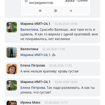
Марина ИМТ=24,1
02.06.2026 16:56
Валентина
, Срасибо Валюша...все таки есть и
щавель. Я как то варила с одной крапивой, мне
не понравилось, нет кислинки
Валентина
02.06.2026 17:00
Марина ИМТ=24,1
, 👍
Елена Петрова
02.06.2026 17:33
А мне нельзя крапиву: кровь густая
Марина ИМТ=24,1
02.06.2026 18:04
Елена Петрова
, Так надо разжижать. А как ты
узнала, что густая?
Ирина Макс
02.06.2026 19:13