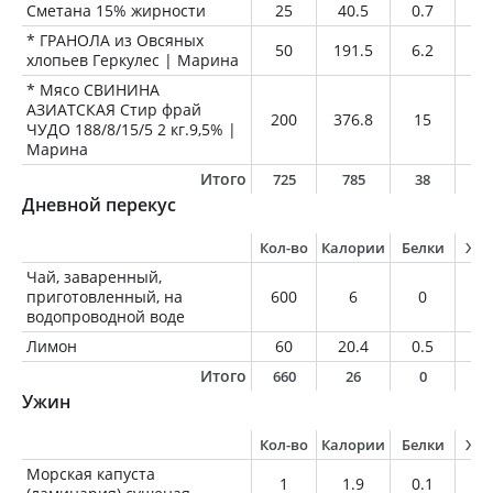
Сметана 15% жирности
25
40.5
0.7
3.
* ГРАНОЛА из Овсяных
50
191.5
6.2
10
хлопьев Геркулес | Марина
* Мясо СВИНИНА
АЗИАТСКАЯ Стир фрай
200
376.8
15
30
ЧУДО 188/8/15/5 2 кг.9,5% |
Марина
Итого
725
785
38
5
Дневной перекус
Кол-во
Калории
Белки
Жи
Чай, заваренный,
приготовленный, на
600
6
0
0
водопроводной воде
Лимон
60
20.4
0.5
0.
Итого
660
26
0
0
Ужин
Кол-во
Калории
Белки
Жи
Морская капуста
1
1.9
0.1
0