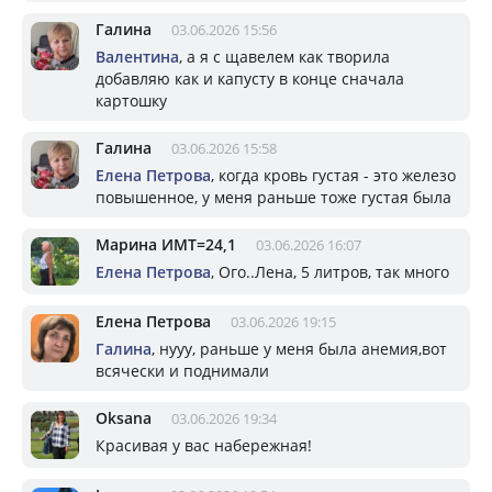
Галина
03.06.2026 15:56
Валентина
, а я с щавелем как творила
добавляю как и капусту в конце сначала
картошку
Галина
03.06.2026 15:58
Елена Петрова
, когда кровь густая - это железо
повышенное, у меня раньше тоже густая была
Марина ИМТ=24,1
03.06.2026 16:07
Елена Петрова
, Ого..Лена, 5 литров, так много
Елена Петрова
03.06.2026 19:15
Галина
, нууу, раньше у меня была анемия,вот
всячески и поднимали
Oksana
03.06.2026 19:34
Красивая у вас набережная!