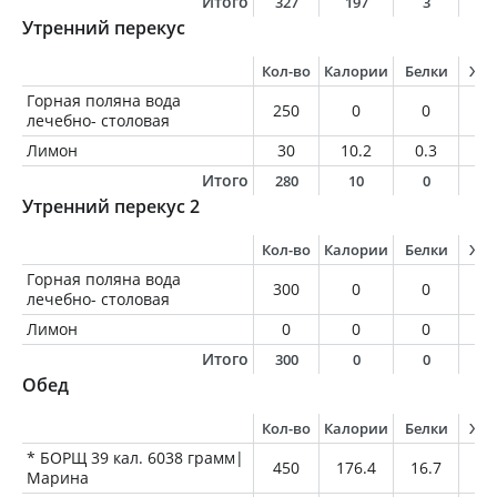
Итого
327
197
3
1
Утренний перекус
Кол-во
Калории
Белки
Жи
Горная поляна вода
250
0
0
0
лечебно- столовая
Лимон
30
10.2
0.3
0
Итого
280
10
0
0
Утренний перекус 2
Кол-во
Калории
Белки
Жи
Горная поляна вода
300
0
0
0
лечебно- столовая
Лимон
0
0
0
0
Итого
300
0
0
0
Обед
Кол-во
Калории
Белки
Жи
* БОРЩ 39 кал. 6038 грамм|
450
176.4
16.7
6.
Марина