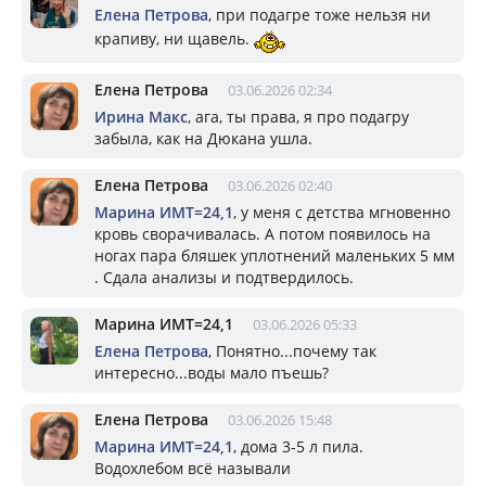
Елена Петрова
, при подагре тоже нельзя ни
крапиву, ни щавель.
Елена Петрова
03.06.2026 02:34
Ирина Макс
, ага, ты права, я про подагру
забыла, как на Дюкана ушла.
Елена Петрова
03.06.2026 02:40
Марина ИМТ=24,1
, у меня с детства мгновенно
кровь сворачивалась. А потом появилось на
ногах пара бляшек уплотнений маленьких 5 мм
. Сдала анализы и подтвердилось.
Марина ИМТ=24,1
03.06.2026 05:33
Елена Петрова
, Понятно...почему так
интересно...воды мало пъешь?
Елена Петрова
03.06.2026 15:48
Марина ИМТ=24,1
, дома 3-5 л пила.
Водохлебом всё называли