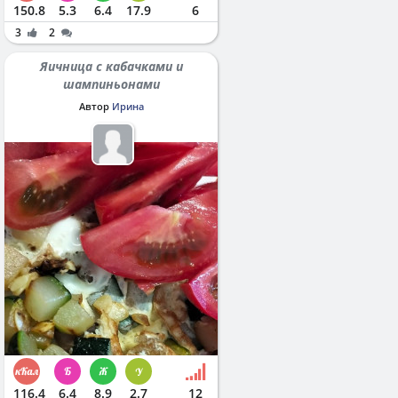
150.8
5.3
6.4
17.9
6
3
2
Яичница с кабачками и
шампиньонами
Автор
Ирина
116.4
6.4
8.9
2.7
12