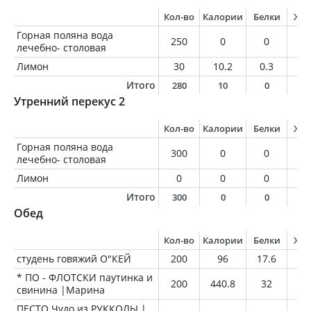
Кол-во
Калории
Белки
Жи
Горная поляна вода
250
0
0
0
лечебно- столовая
Лимон
30
10.2
0.3
0
Итого
280
10
0
0
Утренний перекус 2
Кол-во
Калории
Белки
Жи
Горная поляна вода
300
0
0
0
лечебно- столовая
Лимон
0
0
0
0
Итого
300
0
0
0
Обед
Кол-во
Калории
Белки
Жи
студень говяжий О"КЕЙ
200
96
17.6
2.
* ПО - ФЛОТСКИ паутинка и
200
440.8
32
22
свинина |Марина
ПЕСТО Чудо из РУККОЛЫ |