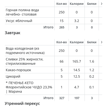
Кол-во
Калории
Белки
Жи
Горная поляна вода
250
0
0
0
лечебно- столовая
Уксус яблочный
15
3.2
0
0
Итого
265
3
0
0
Завтрак
Кол-во
Калории
Белки
Жи
Вода колодезная (из
250
0
0
0
подземного источника)
Сливки 25% жирности,
66
165.7
1.6
16
стерилизованные
Какао-порошок
5
14.5
1.2
0.
Цикорий
5
12.5
0.2
0
* ПЕЧЕНЬЕ-КЕТО
Флорентийское ЧУДО 23,3%
1
4.7
0.1
0.
| Марина
Итого
327
197
3
1
Утренний перекус