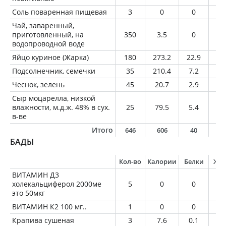
Соль поваренная пищевая
3
0
0
0
Чай, заваренный,
приготовленный, на
350
3.5
0
0
водопроводной воде
Яйцо куриное (Жарка)
180
273.2
22.9
19
Подсолнечник, семечки
35
210.4
7.2
18
Чеснок, зелень
45
20.7
2.9
0.
Сыр моцарелла, низкой
влажности, м.д.ж. 48% в сух.
25
79.5
5.4
6.
в-ве
Итого
646
606
40
4
БАДЫ
Кол-во
Калории
Белки
Жи
ВИТАМИН Д3
холекальциферол 2000ме
5
0
0
0
это 50мкг
ВИТАМИН К2 100 мг..
1
0
0
0
Крапива сушеная
3
7.6
0.1
0