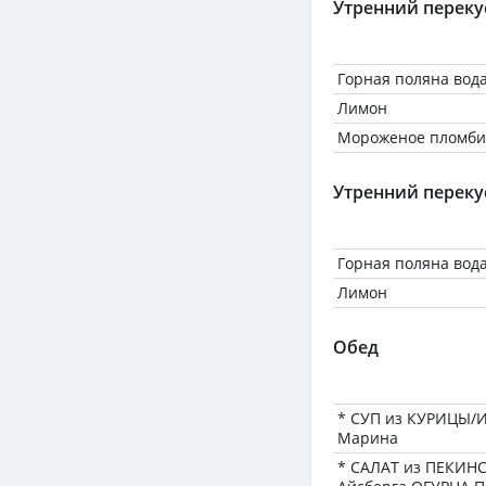
Утренний переку
Горная поляна вода
Лимон
Мороженое пломб
Утренний переку
Горная поляна вода
Лимон
Обед
* СУП из КУРИЦЫ/И
Марина
* САЛАТ из ПЕКИН