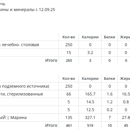
очь
ины и минералы с 12.09.25
Кол-во
Калории
Белки
Жир
 лечебно- столовая
250
0
0
0
15
3.2
0
0
Итого
265
3
0
0
Кол-во
Калории
Белки
Жир
з подземного источника)
250
0
0
0
ти, стерилизованные
66
165.7
1.6
16.5
5
14.5
1.2
0.8
5
12.5
0.2
0
ЫЙ | Марина
135
327.1
7
27.8
Итого
461
519
10
45