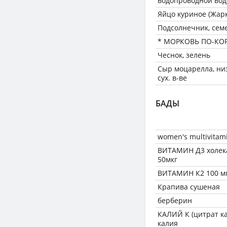
водопроводной вод
Яйцо куриное (Жарк
Подсолнечник, сем
* МОРКОВЬ ПО-КО
Чеснок, зелень
Сыр моцарелла, низ
сух. в-ве
БАДЫ
women's multivitam
ВИТАМИН Д3 холек
50мкг
ВИТАМИН К2 100 мг
Крапива сушеная
берберин
КАЛИЙ К (цитрат ка
калия