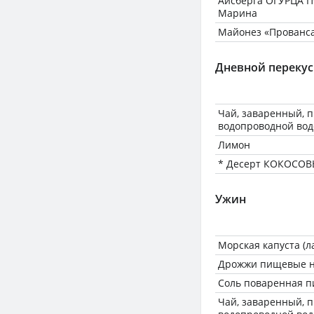
Айсберга ОГУРЦА 
Марина
Майонез «Прованса
Дневной перекус
Чай, заваренный, 
водопроводной вод
Лимон
* Десерт КОКОСОВ
Ужин
Морская капуста (
Дрожжи пищевые н
Соль поваренная 
Чай, заваренный, 