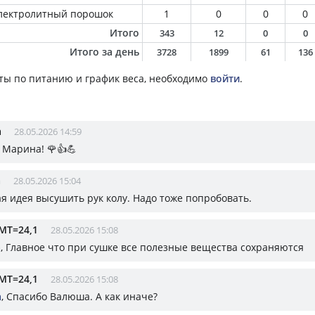
лектролитный порошок
1
0
0
0
Итого
343
12
0
0
Итого за день
3728
1899
61
136
ты по питанию и график веса, необходимо
войти
.
а
28.05.2026 14:59
 Марина! 🌹👍💪
a
28.05.2026 15:04
я идея высушить рук колу. Надо тоже попробовать.
МТ=24,1
28.05.2026 15:08
a
, Главное что при сушке все полезные вещества сохраняются
МТ=24,1
28.05.2026 15:08
а
, Спасибо Валюша. А как иначе?