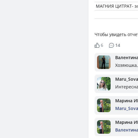
МАГНИЯ ЦИТРАТ- э
Чтобы увидеть отче
6
14
Валентин
Хозяюшка,
Maru_Sov
Интересна
Марина И
Maru_Sov
Марина И
Валентин