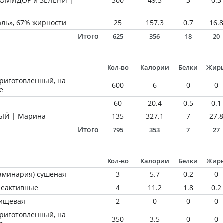
ПОМИДОР и ЗЕЛЕНИ |
300
49.5
3
0.3
ль», 67% жирности
25
157.3
0.7
16.8
Итого
625
356
18
20
Кол-во
Калории
Белки
Жир
приготовленный, на
600
6
0
0
е
60
20.4
0.5
0.1
ЫЙ | Марина
135
327.1
7
27.8
Итого
795
353
7
27
Кол-во
Калории
Белки
Жир
ламинария) сушеная
3
5.7
0.2
0
еактивные
4
11.2
1.8
0.2
пищевая
2
0
0
0
приготовленный, на
350
3.5
0
0