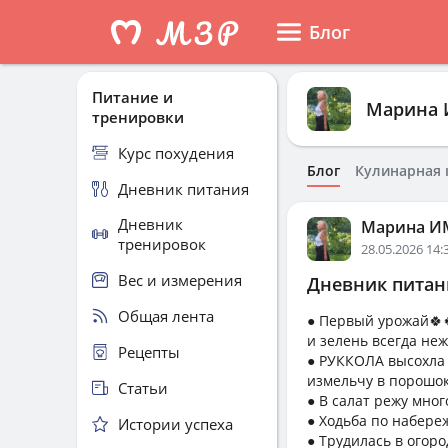
Блог
Питание и
Марина 
тренировки
Курс похудения
Блог
Кулинарная 
Дневник питания
Дневник
Марина ИМ
тренировок
28.05.2026 14:
Вес и измерения
Дневник питани
Общая лента
● Первый урожай🍀
и зелень всегда неж
Рецепты
● РУККОЛА высохла и
измельчу в порошок 
Статьи
● В салат режу мно
● Ходьба по набереж
Истории успеха
● Трудилась в огоро