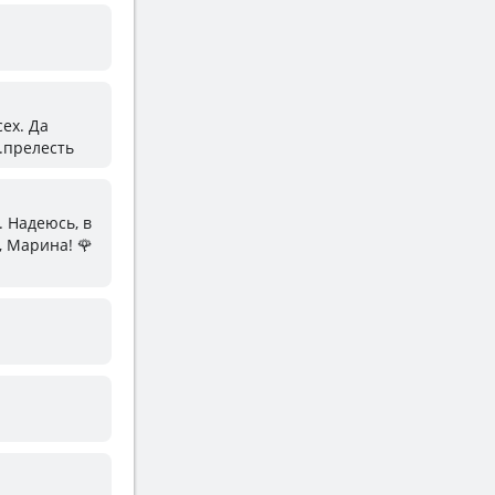
сех. Да
..прелесть
. Надеюсь, в
 Марина! 🌹