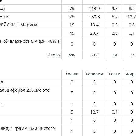
е
а)
75
113.9
9.5
8.2
ечки
25
150.3
5.2
13.2
РЕЙСКИ | Марина
15
13.4
0.3
0.8
45
20.7
2.9
0.1
кой влажности, м.д.ж. 48% в
0
0
0
0
Итого
519
318
19
22
Кол-во
Калории
Белки
Жир
in
0
0
0
0
альциферол 2000ме это
5
0
0
0
..
1
0
0
0
5
12.7
0.1
0
1
0
0
0
лия) 1 грамм=320 чистого
1
0
0
0