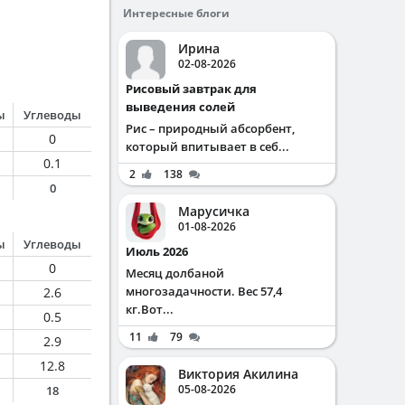
Интересные блоги
Ирина
02-08-2026
Рисовый завтрак для
выведения солей
ы
Углеводы
Рис – природный абсорбент,
0
который впитывает в себ...
0.1
2
138
0
Марусичка
01-08-2026
ы
Углеводы
Июль 2026
0
Месяц долбаной
многозадачности. Вес 57,4
2.6
кг.Вот...
0.5
11
79
2.9
12.8
Виктория Акилина
05-08-2026
18