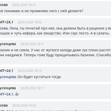
рова
28.05.2026 16:27
 не понимаю и не применяю.чего с ней делаете?
МТ=24,1
28.05.2026 16:52
рова
, Лена, ты почитай про нее, она должна быть в рационе у в
ошок и чуть кефира, как лекарство. Или соус песто. А в салаты.
усенцева
28.05.2026 18:11
зилик и не сеяла. У нас от жуткого холода даже лук плохо растет
ни наедимся. Теперь тоже буду прищипывать базилик. Спасибо,
МТ=24,1
28.05.2026 18:13
усенцева
, Он будет куститься тогда
усенцева
28.05.2026 18:17
МТ=24,1
, 👍
рова
28.05.2026 18:42