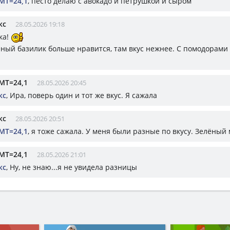
МТ=24,1
, песто делаю с авокадо и петрушкой и сыром
кс
28.05.2026 19:18
ка!
ёный базилик больше нравится, там вкус нежнее. С помодорами 
МТ=24,1
28.05.2026 20:45
кс
, Ира, поверь один и тот же вкус. Я сажала
кс
28.05.2026 20:51
МТ=24,1
, я тоже сажала. У меня были разные по вкусу. Зелёный 
МТ=24,1
28.05.2026 21:01
кс
, Ну, не знаю...я не увидела разницы