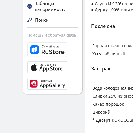
Таблицы
● Сауна ИК 30' на н
калорийности
● Держу 100% витам
Поиск
После сна
Помощь и обратная связь
Горная поляна вода
Уксус яблочный
Завтрак
Вода колодезная (и
Сливки 25% жирнос
Какао-порошок
Цикорий
* Десерт КОКОСОВ