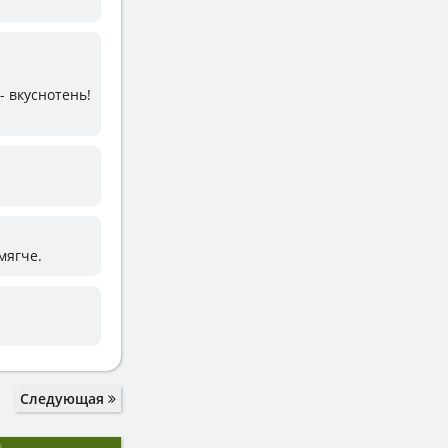
- вкуснотень!
мягче.
Следующая