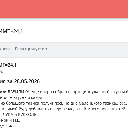
ИМТ=24,1
книга
База продуктов
Т=24,1
32
я за 28.05.2026
🍀🍀 БАЗИЛИКА еще вчера собрала...прищипнула, чтобы кусты
ной. А вкусный какой!
з большого тазика получилось на дне маленького тазика...все,
и зимой буду добавлять везде везде, в ней много полезностей.
го ЛУКА и РУККОЛЫ
ной 4 км..
де 3 часа.