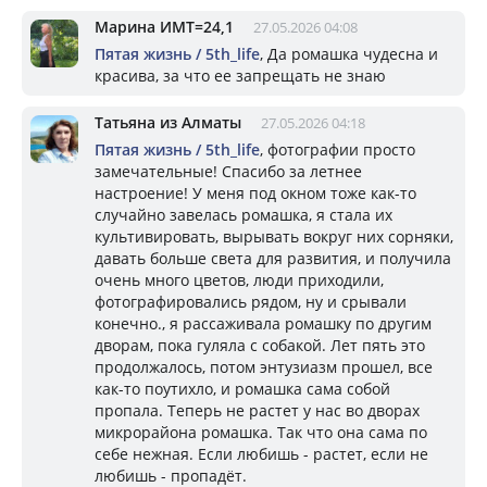
Марина ИМТ=24,1
27.05.2026 04:08
Пятая жизнь / 5th_life
, Да ромашка чудесна и
красива, за что ее запрещать не знаю
Татьяна из Алматы
27.05.2026 04:18
Пятая жизнь / 5th_life
, фотографии просто
замечательные! Спасибо за летнее
настроение! У меня под окном тоже как-то
случайно завелась ромашка, я стала их
культивировать, вырывать вокруг них сорняки,
давать больше света для развития, и получила
очень много цветов, люди приходили,
фотографировались рядом, ну и срывали
конечно., я рассаживала ромашку по другим
дворам, пока гуляла с собакой. Лет пять это
продолжалось, потом энтузиазм прошел, все
как-то поутихло, и ромашка сама собой
пропала. Теперь не растет у нас во дворах
микрорайона ромашка. Так что она сама по
себе нежная. Если любишь - растет, если не
любишь - пропадёт.