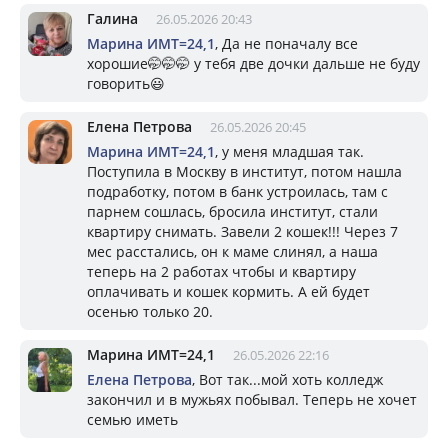
Галина
26.05.2026 20:43
Марина ИМТ=24,1
, Да не поначалу все
хорошие🤭🤭🤭 у тебя две дочки дальше не буду
говорить😃
Елена Петрова
26.05.2026 20:45
Марина ИМТ=24,1
, у меня младшая так.
Поступила в Москву в институт, потом нашла
подработку, потом в банк устроилась, там с
парнем сошлась, бросила институт, стали
квартиру снимать. Завели 2 кошек!!! Через 7
мес расстались, он к маме слинял, а наша
теперь на 2 работах чтобы и квартиру
оплачивать и кошек кормить. А ей будет
осенью только 20.
Марина ИМТ=24,1
26.05.2026 22:16
Елена Петрова
, Вот так...мой хоть колледж
закончил и в мужьях побывал. Теперь не хочет
семью иметь