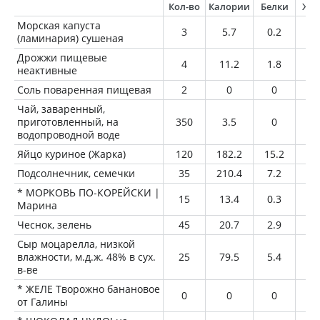
Кол-во
Калории
Белки
Жи
Морская капуста
3
5.7
0.2
0
(ламинария) сушеная
Дрожжи пищевые
4
11.2
1.8
0.
неактивные
Соль поваренная пищевая
2
0
0
0
Чай, заваренный,
приготовленный, на
350
3.5
0
0
водопроводной воде
Яйцо куриное (Жарка)
120
182.2
15.2
13
Подсолнечник, семечки
35
210.4
7.2
18
* МОРКОВЬ ПО-КОРЕЙСКИ |
15
13.4
0.3
0.
Марина
Чеснок, зелень
45
20.7
2.9
0.
Сыр моцарелла, низкой
влажности, м.д.ж. 48% в сух.
25
79.5
5.4
6.
в-ве
* ЖЕЛЕ Творожно банановое
0
0
0
0
от Галины