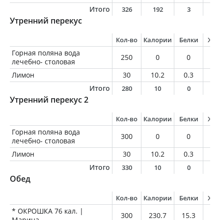
Итого
326
192
3
1
Утренний перекус
Кол-во
Калории
Белки
Жи
Горная поляна вода
250
0
0
0
лечебно- столовая
Лимон
30
10.2
0.3
0
Итого
280
10
0
0
Утренний перекус 2
Кол-во
Калории
Белки
Жи
Горная поляна вода
300
0
0
0
лечебно- столовая
Лимон
30
10.2
0.3
0
Итого
330
10
0
0
Обед
Кол-во
Калории
Белки
Жи
* ОКРОШКА 76 кал. |
300
230.7
15.3
12
Марина