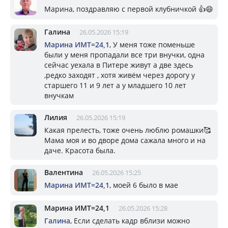
Марина, поздравляю с первой клубничкой 👍😄
Галина
26.05.2026 15:19
Марина ИМТ=24,1
, У меня тоже поменьше
были у меня пропадали все три внучки, одна
сейчас уехала в Питере живут а две здесь
,редко заходят , хотя живём через дорогу у
старшего 11 и 9 лет а у младшего 10 лет
внучкам
Лилия
26.05.2026 15:19
Какая прелесть, тоже очень люблю ромашки🥰
Мама моя и во дворе дома сажала много и на
даче. Красота была.
Валентина
26.05.2026 15:25
Марина ИМТ=24,1
, моей 6 было в мае
Марина ИМТ=24,1
26.05.2026 15:28
Галина
, Если сделать кадр вблизи можно