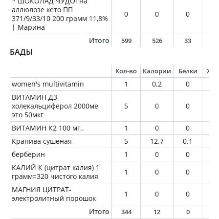
* ШОКОЛАД ЧУДО! на
аллюлозе кето ПП
0
0
0
0
371/9/33/10 200 грамм 11,8%
| Марина
Итого
599
526
33
3
БАДЫ
Кол-во
Калории
Белки
Жи
women's multivitamin
1
0.2
0
0
ВИТАМИН Д3
холекальциферол 2000ме
5
0
0
0
это 50мкг
ВИТАМИН К2 100 мг..
1
0
0
0
Крапива сушеная
5
12.7
0.1
0
берберин
1
0
0
0
КАЛИЙ К (цитрат калия) 1
1
0
0
0
грамм=320 чистого калия
МАГНИЯ ЦИТРАТ-
1
0
0
0
электролитный порошок
Итого
344
12
0
0