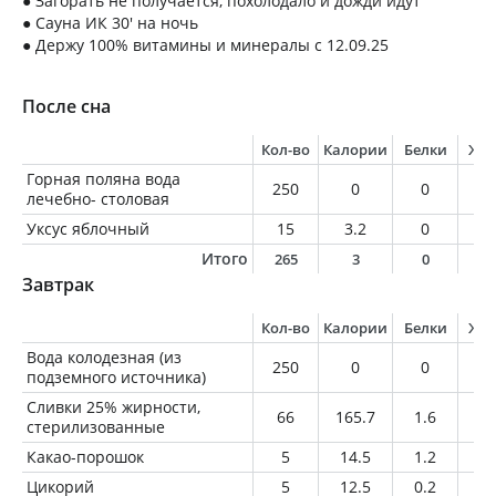
● Загорать не получается, похолодало и дожди идут
● Сауна ИК 30' на ночь
● Держу 100% витамины и минералы с 12.09.25
После сна
Кол-во
Калории
Белки
Жи
Горная поляна вода
250
0
0
0
лечебно- столовая
Уксус яблочный
15
3.2
0
0
Итого
265
3
0
0
Завтрак
Кол-во
Калории
Белки
Жи
Вода колодезная (из
250
0
0
0
подземного источника)
Сливки 25% жирности,
66
165.7
1.6
16
стерилизованные
Какао-порошок
5
14.5
1.2
0.
Цикорий
5
12.5
0.2
0