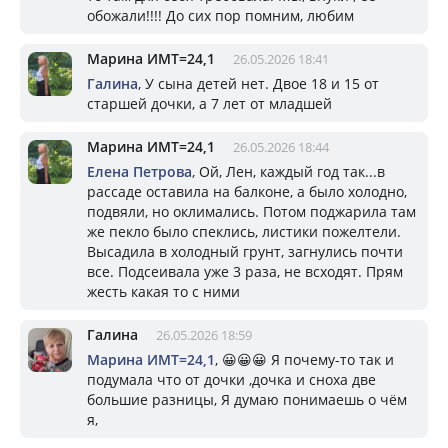
обожали!!!! До сих пор помним, любим
Марина ИМТ=24,1
26.05.2026 18:41
Галина
, У сына детей нет. Двое 18 и 15 от
старшей дочки, а 7 лет от младшей
Марина ИМТ=24,1
26.05.2026 18:44
Елена Петрова
, Ой, Лен, каждый год так...в
рассаде оставила на балконе, а было холодно,
подвяли, но оклимались. Потом поджарила там
же пекло было спеклись, листики пожелтели.
Высадила в холодный грунт, загнулись почти
все. Подсеивала уже 3 раза, не всходят. Прям
жесть какая то с ними
Галина
26.05.2026 18:59
Марина ИМТ=24,1
, 😀😀😀 Я почему-то так и
подумала что от дочки ,дочка и сноха две
большие разницы, Я думаю понимаешь о чём
я,