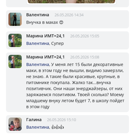
Валентина
26.05.2026 14:34
Внучка в маках 😍
Марина ИМТ=24,1
26.05.2026 15:05
Валентина
, Супер
Марина ИМТ=24,1
26.05.2026 15:08
Валентина
, У меня лет 15 были декоративные
маки, в этом году не вышли, видимо замерзли,
не знаю. А такие были красивые, крупные, в
питомнике покупала. Жалко так...внучка
позитивчик. Они наши энерджайзеры, от них
заряжаемся позитивом. Твоей сколько? Моему
младшему внуку летом будет 7, в школу пойдет
в этом году
Галина
26.05.2026 15:10
Валентина
, 👍👍👍