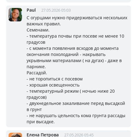
Paul
27.05.2026 05:03
С огурцами нужно придерживаться нескольких
важных правил.
Семенами.
- температура почвы при посеве не менее 10
градусов
- с момента появления всходов до момента
окончания похолоданий - накрывать
укрывными материалами ( на дугах) - даже в
парнике.
Рассадой.
- не торопиться с посевом
- хорошая освещенность
- температурный режим ( ночью ниже 20
градусов)
- двухнедельное закаливание перед высадкой
в грунт
- не нарушать цельность кома грунта рассады
при высадке.
Елена Петрова
27.05.2026 05:45