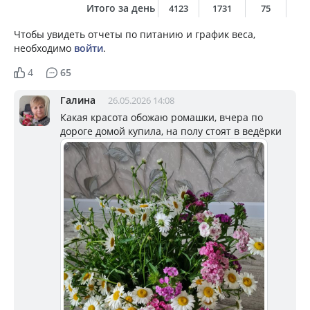
Итого за день
4123
1731
75
10
Чтобы увидеть отчеты по питанию и график веса,
необходимо
войти
.
4
65
Галина
26.05.2026 14:08
Какая красота обожаю ромашки, вчера по
дороге домой купила, на полу стоят в ведёрки