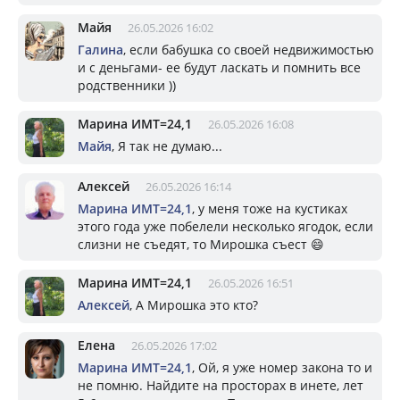
Майя
26.05.2026 16:02
Галина
, если бабушка со своей недвижимостью
и с деньгами- ее будут ласкать и помнить все
родственники ))
Марина ИМТ=24,1
26.05.2026 16:08
Майя
, Я так не думаю...
Алексей
26.05.2026 16:14
Марина ИМТ=24,1
, у меня тоже на кустиках
этого года уже побелели несколько ягодок, если
слизни не съедят, то Мирошка съест 😄
Марина ИМТ=24,1
26.05.2026 16:51
Алексей
, А Мирошка это кто?
Елена
26.05.2026 17:02
Марина ИМТ=24,1
, Ой, я уже номер закона то и
не помню. Найдите на просторах в инете, лет