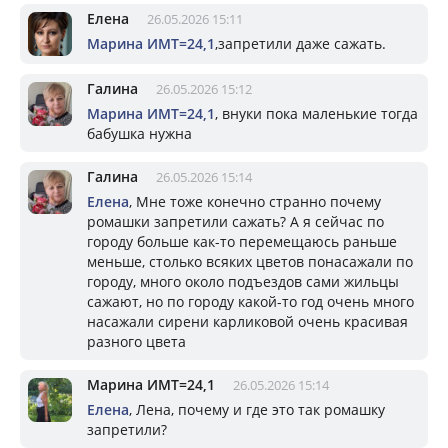
Елена
26.05.2026 15:11
Марина ИМТ=24,1
,запретили даже сажать.
Галина
26.05.2026 15:12
Марина ИМТ=24,1
, внуки пока маленькие тогда
бабушка нужна
Галина
26.05.2026 15:14
Елена
, Мне тоже конечно странно почему
ромашки запретили сажать? А я сейчас по
городу больше как-то перемещаюсь раньше
меньше, столько всяких цветов понасажали по
городу, много около подъездов сами жильцы
сажают, но по городу какой-то год очень много
насажали сирени карликовой очень красивая
разного цвета
Марина ИМТ=24,1
26.05.2026 15:14
Елена
, Лена, почему и где это так ромашку
запретили?