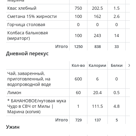
Квас хлебный
750
202.5
1.5
0
Сметана 15% жирности
100
162
2.6
1
Горчица столовая
0
0
0
0
Колбаса балыковая
100
243
14
2
(мираторг)
Итого
1250
838
33
4
Дневной перекус
Кол-во
Калории
Белки
Жи
Чай, заваренный,
приготовленный, на
600
6
0
0
водопроводной воде
Лимон
60
20.4
0.5
0.
* БАНАНОВОЕ/нутовая мука
Чудо в СВЧ от Милы |
1
111.5
4.8
5
Марина (копия)
Итого
729
137
5
5
Ужин