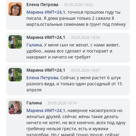
Елена Петрова
26.05.2026 19:02
Марина ИМТ=24,1
, точно,в прошлом году ты
писала. Я дома раньше только 2 сажала 8
марта,остальные семенами в грунт под плёнку
Марина ИМТ=24,1
26.05.2026 19:06
Галина
, У меня сын не женат, с нами живет,
удобно...мама все сделает и постирает и
накормит и ничего не требует
Марина ИМТ=24,1
26.05.2026 19:07
Елена Петрова
, Сейчас у меня растет 6 штук
разного вида, и только один рассадный от 15
апреля
Галина
26.05.2026 19:14
Марина ИМТ=24,1
, наверное насмотрелся но
женатых друзей, сейчас жёны такие делать
ничего не хотят, не все конечно ,всех под одну
гребёнку нельзя грести, есть и мужики
раздолбаи. Но с мамой точно лучше, сейчас