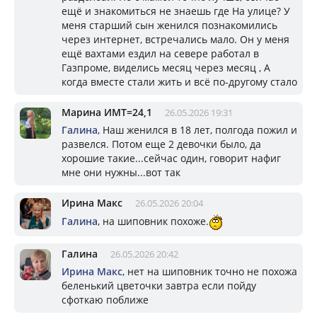
ещё и знакомиться не знаешь где На улице? У
меня старший сын женился познакомились
через интернет, встречались мало. Он у меня
ещё вахтами ездил на севере работал в
Газпроме, виделись месяц через месяц , А
когда вместе стали жить и всё по-другому стало
Марина ИМТ=24,1
26.05.2026 19:31
Галина
, Наш женился в 18 лет, полгода пожил и
развелся. Потом еще 2 девочки было, да
хорошие такие...сейчас один, говорит нафиг
мне они нужны...вот так
Ирина Макс
26.05.2026 20:04
Галина
, на шиповник похоже.
Галина
26.05.2026 20:42
Ирина Макс
, нет на шиповник точно не похожа
беленький цветочки завтра если пойду
сфоткаю поближе