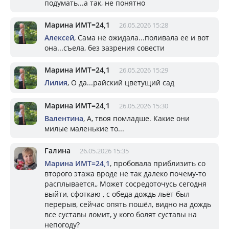
подумать...а так, не понятно
Марина ИМТ=24,1
26.05.2026 15:28
Алексей
, Сама не ожидала...поливала ее и вот
она...съела, без зазрения совести
Марина ИМТ=24,1
26.05.2026 15:29
Лилия
, О да...райский цветущий сад
Марина ИМТ=24,1
26.05.2026 15:30
Валентина
, А, твоя помладше. Какие они
милые маленькие то...
Галина
26.05.2026 15:35
Марина ИМТ=24,1
, пробовала приблизить со
второго этажа вроде не так далеко почему-то
расплывается,, Может сосредоточусь сегодня
выйти, сфоткаю , с обеда дождь льёт был
перерыв, сейчас опять пошёл, видно на дождь
все суставы ломит, у кого болят суставы на
непогоду?