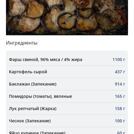
Ингредиенты
Фарш свиной, 96% мяса / 4% жира
1100 г
Картофель сырой
437 г
Баклажан (Запекание)
914 г
Помидоры (томаты), вяленые
165 г
Лук репчатый (Жарка)
158 г
Чеснок (Запекание)
100 г
Яйцо куриное (Запекание)
60 г