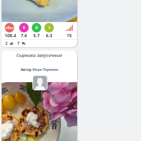
108.4
7.6
5.7
6.3
15
2
7
Сырники закусочные
Автор
Море Перемен