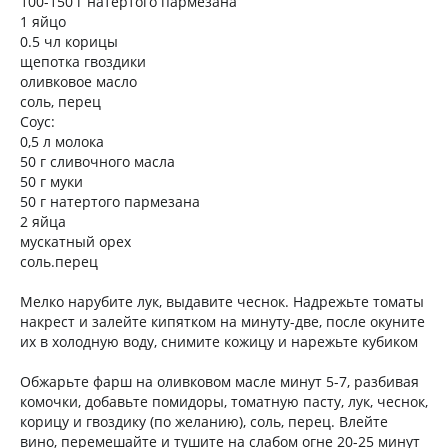
100-150 г натертого пармезана
1 яйцо
0.5 чл корицы
щепотка гвоздики
оливковое масло
соль, перец
Соус:
0,5 л молока
50 г сливочного масла
50 г муки
50 г натертого пармезана
2 яйца
мускатный орех
соль.перец
Мелко нарубите лук, выдавите чеснок. Надрежьте томаты
накрест и залейте кипятком на минуту-две, после окуните
их в холодную воду, снимите кожицу и нарежьте кубиком
Обжарьте фарш на оливковом масле минут 5-7, разбивая
комочки, добавьте помидоры, томатную пасту, лук, чеснок,
корицу и гвоздику (по желанию), соль, перец. Влейте
вино, перемешайте и тушите на слабом огне 20-25 минут