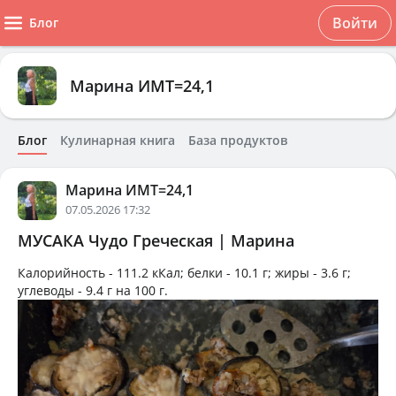
Войти
Блог
Марина ИМТ=24,1
Блог
Кулинарная книга
База продуктов
Марина ИМТ=24,1
07.05.2026 17:32
МУСАКА Чудо Греческая | Марина
Калорийность -
111.2 кКал
; белки -
10.1 г
; жиры -
3.6 г
;
углеводы -
9.4 г
на
100 г
.