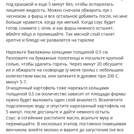
под крышкой и еще 5 минут без, чтобы испарилась
лишения жидкость. Можно сначала обжарить лук с
чесноком, а фарш и все остальное добавить после, но мне
больше нравится, когда лук мягкий. Когда соус будет
готов, снимите с огня, и как фарш немного остынет,
вбейте яйцо и примешайте. Так мясной слой станет
крепче и блюдо не развалится на тарелке
Нарежьте баклажаны кольцами толщиной 0.5 см.
Разложите на бумажные полотенца и посыпьте крупной
солью, чтобы удалить горечь. Через минут 20 обсушите
их и обжарьте на сковороде (у меня гриль) с небольшим
количеством масла, или запеките в духовке при 200 С,
минут 5-7.
Очищенный картофель тоже нарежьте кольцами
толщиной 0,5 см (количество зависит от площади формы:
нужно будет выложить один слой внахлест). Вскипятите
подсоленную воду, и опустите нарезанный картофель на
5 минут, после достаньте и дайте немного остыть
Соус: в сотейнике растопите масло, всыпьте муку и
перемешайте. В несколько этапов, постоянно помешивая
венчиком, влейте молоко и варите до загустения (не все