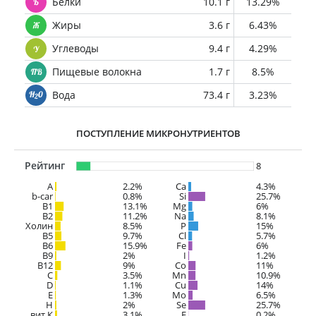
Белки
10.1 г
13.29%
Жиры
3.6 г
6.43%
Углеводы
9.4 г
4.29%
Пищевые волокна
1.7 г
8.5%
Вода
73.4 г
3.23%
ПОСТУПЛЕНИЕ МИКРОНУТРИЕНТОВ
Рейтинг
8
A
2.2%
Ca
4.3%
b-car
0.8%
Si
25.7%
В1
13.1%
Mg
6%
B2
11.2%
Na
8.1%
Холин
8.5%
P
15%
B5
9.7%
Cl
5.7%
B6
15.9%
Fe
6%
B9
2%
I
1.2%
B12
9%
Co
11%
C
3.5%
Mn
10.9%
D
1.1%
Cu
14%
E
1.3%
Mo
6.5%
H
2%
Se
25.7%
вит.К
3.1%
F
0.2%