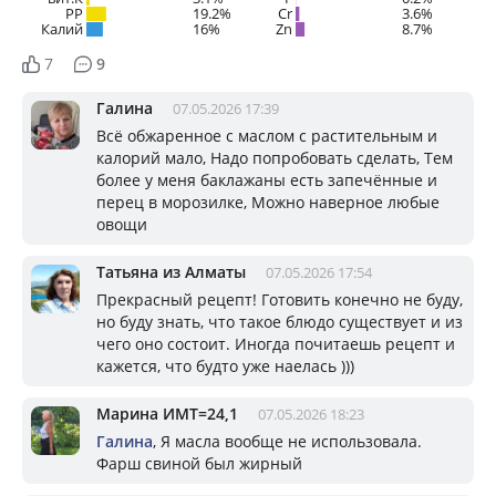
PP
19.2%
Cr
3.6%
Калий
16%
Zn
8.7%
7
9
Галина
07.05.2026 17:39
Всё обжаренное с маслом с растительным и
калорий мало, Надо попробовать сделать, Тем
более у меня баклажаны есть запечённые и
перец в морозилке, Можно наверное любые
овощи
Татьяна из Алматы
07.05.2026 17:54
Прекрасный рецепт! Готовить конечно не буду,
но буду знать, что такое блюдо существует и из
чего оно состоит. Иногда почитаешь рецепт и
кажется, что будто уже наелась )))
Марина ИМТ=24,1
07.05.2026 18:23
Галина
, Я масла вообще не использовала.
Фарш свиной был жирный