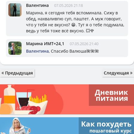
Валентина
07.05.2026 21:18
Марина, я сегодня тебя вспоминала. Сижу в
обед, нахваливпю суп, паштет. А муж говорит,
что у тебя не вкусно? 😁. Тут я о тебе подумала,
ведь у тебя тоже всё вкусно. 💥🌹
Марина ИМТ=24,1
07.05.2026 21:40
Валентина
, Спасибо Валюша🌺🌺🌺
Предыдущая
Следующая
Дневник
питания
Как похудеть
пошаговый курс