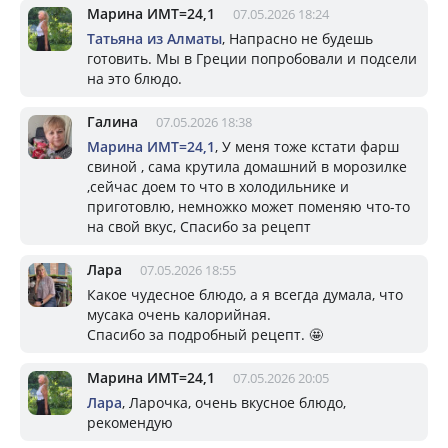
Марина ИМТ=24,1
07.05.2026 18:24
Татьяна из Алматы
, Напрасно не будешь
готовить. Мы в Греции попробовали и подсели
на это блюдо.
Галина
07.05.2026 18:38
Марина ИМТ=24,1
, У меня тоже кстати фарш
свиной , сама крутила домашний в морозилке
,сейчас доем то что в холодильнике и
приготовлю, немножко может поменяю что-то
на свой вкус, Спасибо за рецепт
Лара
07.05.2026 18:55
Какое чудесное блюдо, а я всегда думала, что
мусака очень калорийная.
Спасибо за подробный рецепт. 🤩
Марина ИМТ=24,1
07.05.2026 20:05
Лара
, Ларочка, очень вкусное блюдо,
рекомендую