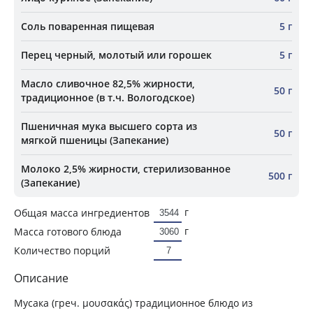
Соль поваренная пищевая
5 г
Перец черный, молотый или горошек
5 г
Масло сливочное 82,5% жирности,
50 г
традиционное (в т.ч. Вологодское)
Пшеничная мука высшего сорта из
50 г
мягкой пшеницы (Запекание)
Молоко 2,5% жирности, стерилизованное
500 г
(Запекание)
г
Общая масса ингредиентов
г
Масса готового блюда
Количество порций
Описание
Мусака (греч. μουσακάς) традиционное блюдо из