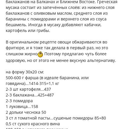
баклажанов на Балканах и Ближнем Востоке. Греческая
мусака состоит из запечённых слоёв: из нижнего слоя
баклажанов с оливковым маслом, среднего слоя из
баранины с помидорами и верхнего слоя из соуса
бешамель. Иногда в мусаку добавляют кабачки,
картофель или грибы.
В оригинальном рецепте овощи обжариваются во
фритюре, и я тоже так делала в первый раз, но это
слишком жирно
Поэтому предлагаю чуть более
здоровую, но от этого не менее вкусную альтернативу.
на форму 30х20 см:
500-600 г фарша (в идеале баранина, или
говядина)...1414-315=1,1 кг
2-3 шт картофеля...437
2-3 баклажана...425+487
2-3 помидора
1 луковица...158
2 дольки чеснока 50
3 ст л томатной пасты...сушеные помидоры 85+80
0,5 ст сухого красного вина