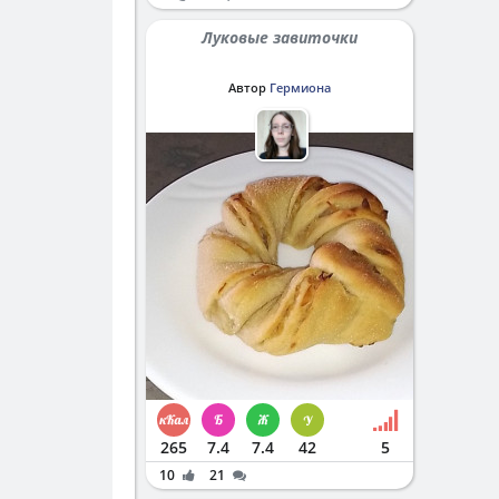
Луковые завиточки
Автор
Гермиона
265
7.4
7.4
42
5
10
21