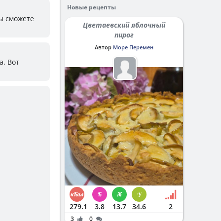
Новые рецепты
ы сможете
Цветаевский яблочный
пирог
Автор
Море Перемен
а. Вот
279.1
3.8
13.7
34.6
2
3
0