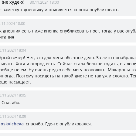
 (не худею)
30.11.2024 18:00
е заметку к дневнику и появляется кнопка опубликовать
.11.2024 18:00
к дневник есть ниже кнопка опубликовать пост, тогда у вас опуб
итания
0.11.2024 18:04
брый вечер! Нет, это для меня обычное дело. За лето понабрала
ывать. Хотя и огород есть. Сейчас стала больше ходить, стало л
вообще не ем. Ну очень редко себе могу позволить. Макароны то
ногда. Поэтому посидеть на такой диете не так уж и сложно. Те
ошо насыщает.
0.11.2024 18:05
 Спасибо.
0.11.2024 18:09
Moskvicheva
, спасибо. Где-то опубликовался.