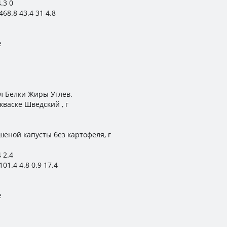
.3 0
468.8 43.4 31 4.8
е
ал Белки Жиры Углев.
кваске Шведский , г
шеной капусты без картофеля, г
4 2.4
01.4 4.8 0.9 17.4
е