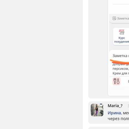
Mariа_?
Ирина
, м
через полг