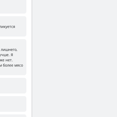
ликуется
 лишнего,
учше. Я
же нет.
м более мясо