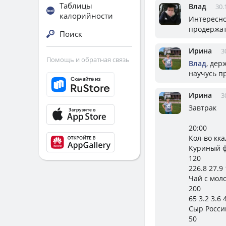
Таблицы
Влад
30.
калорийности
Интересно
продержатс
Поиск
Ирина
3
Помощь и обратная связь
Влад
, дер
научусь п
Ирина
3
Завтрак
20:00
Кол-во кк
Куриный ф
120
226.8 27.9 
Чай с моло
200
65 3.2 3.6 
Сыр Россий
50