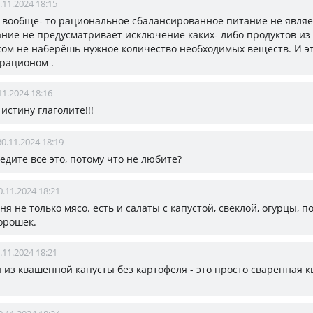
.11.2024 18:15
, вообще- то рациональное сбалансированное питание не являе
ание не предусматривает исключение каких- либо продуктов из
ом не наберёшь нужное количество необходимых веществ. И эт
рационом .
11.2024 18:16
т истину глаголите!!!
30.11.2024 18:19
е едите все это, потому что не любите?
0.11.2024 18:21
еня не только мясо. есть и салаты с капустой, свеклой, огурцы, 
орошек.
.11.2024 18:21
и из квашенной капусты без картофеля - это просто сваренная 