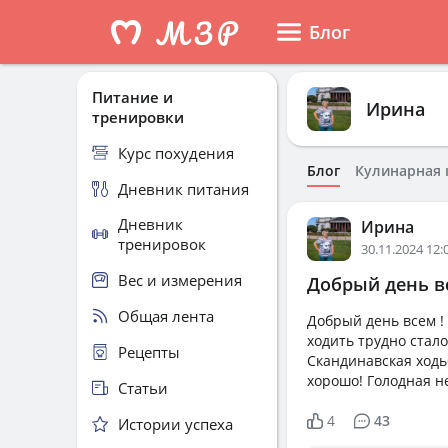
Блог
Питание и
Ирина
тренировки
Курс похудения
Блог
Кулинарная 
Дневник питания
Дневник
Ирина
тренировок
30.11.2024 12:
Вес и измерения
Добрый день вс
Общая лента
Добрый день всем !
ходить трудно стал
Рецепты
Скандинавская ходь
хорошо! Голодная не
Статьи
4
43
Истории успеха