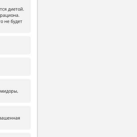
тся диетой.
 рациона.
о не будет
помидоры,
квашенная