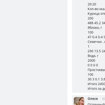
20:20
Кол-во кк
Курица отв
200
488 45.2 3
Яблоко, г
100
47 0.4 0.4 
Семечки ,
1
290 13.5 24
Вода, г
2000
0 0 0 0
Простоква
100
30 3 0.1 3.
Итого 2450
Итого за д
Олеся
30
Отличный 