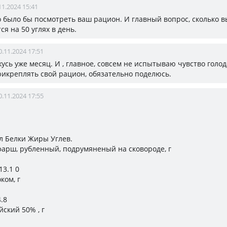
11.2024 15:41
 было бы посмотреть ваш рацион. И главный вопрос, сколько в
я на 50 углях в день.
0.11.2024 17:51
жусь уже месяц. И , главное, совсем не испытываю чувство голод
рикреплять свой рацион, обязательно поделюсь.
0.11.2024 17:55
ал Белки Жиры Углев.
арш, рубленный, подрумяненый на сковороде, г
13.1 0
ком, г
4.8
ский 50% , г