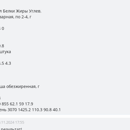
ал Белки Жиры Углев.
арная, по 2-4, г
4 0
9.8
 штука
.5 4.3
ша обезжиренная, г
8
 855 62.1 59 17.9
ень 3070 1425.2 110.3 90.8 40.1
.11.2024 17:55
результат!