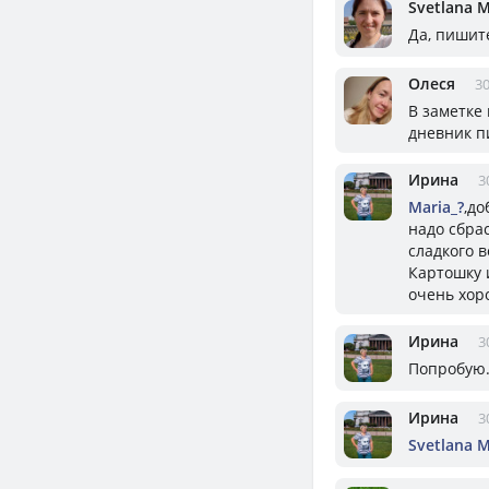
Svetlana M
Да, пишит
Олеся
30
В заметке 
дневник п
Ирина
3
Mariа_?
,до
надо сбрас
сладкого 
Картошку и
очень хор
Ирина
3
Попробую.
Ирина
3
Svetlana 