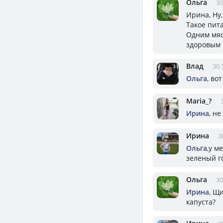
Ольга
30
Ирина, Ну
Такое пит
Одним мяс
здоровым 
Влад
30.
Ольга
, во
Mariа_?
Ирина
, н
Ирина
3
Ольга
,у м
зеленый г
Ольга
30
Ирина
, Щ
капуста?