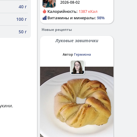
2026-08-02
40 г
Калорийность:
1387 кКал
Витамины и минералы:
98%
100 г
Новые рецепты
50 г
Луковые завиточки
Автор
Гермиона
укини.