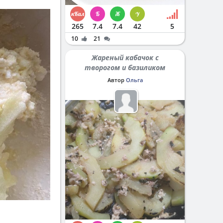
265
7.4
7.4
42
5
10
21
Жареный кабачок с
творогом и базиликом
Автор
Ольга