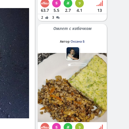
63.7
5.5
2.7
4.1
13
2
3
Омлет с кабачком
Автор
Оксана Б