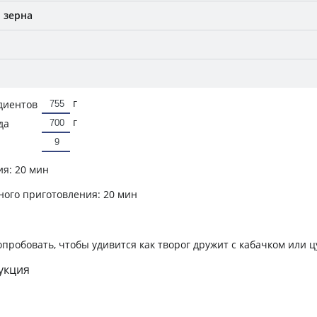
 зерна
г
диентов
г
да
ия:
20 мин
ного приготовления:
20 мин
опробовать, чтобы удивится как творог дружит с кабачком или ц
укция