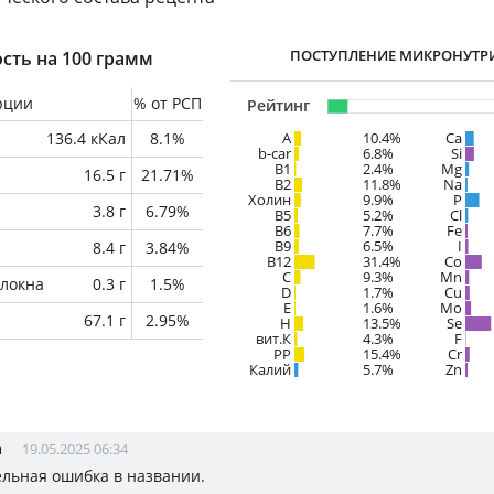
ПОСТУПЛЕНИЕ МИКРОНУТР
сть на 100 грамм
рции
% от РСП
Рейтинг
136.4 кКал
8.1%
A
10.4%
Ca
b-car
6.8%
Si
В1
2.4%
Mg
16.5 г
21.71%
B2
11.8%
Na
Холин
9.9%
P
3.8 г
6.79%
B5
5.2%
Cl
B6
7.7%
Fe
B9
6.5%
I
8.4 г
3.84%
B12
31.4%
Co
C
9.3%
Mn
локна
0.3 г
1.5%
D
1.7%
Cu
E
1.6%
Mo
67.1 г
2.95%
H
13.5%
Se
вит.К
4.3%
F
PP
15.4%
Cr
Калий
5.7%
Zn
а
19.05.2025 06:34
льная ошибка в названии.