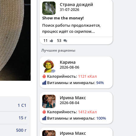
Страна дождей
31-07-2026
Show me the money!
Поиск работы продолжается,
процесс идёт со скрипом...
11
53
Лучшие рационы
Карина
2026-08-06
Калорийность:
1121 кКал
Витамины и минералы:
94%
Ирина Макс
2026-08-04
1 С1
Калорийность:
1412 кКал
15 г
Витамины и минералы:
100%
500 г
Ирина Макс