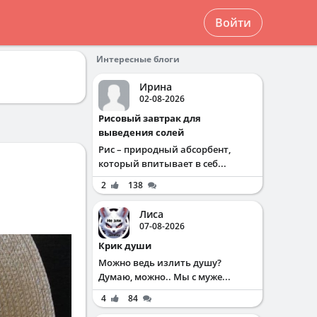
Войти
Интересные блоги
Ирина
02-08-2026
Рисовый завтрак для
выведения солей
Рис – природный абсорбент,
который впитывает в себ...
2
138
Лиса
07-08-2026
Крик души
Можно ведь излить душу?
Думаю, можно.. Мы с муже...
4
84