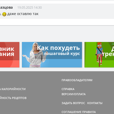
разцова
19.05.2025 14:30
а
,
даже оставлю так
Как похудеть
вник
ания
тре
пошаговый курс
ПРАВООБЛАДАТЕЛЯМ
А КАЛОРИЙНОСТИ
СПРАВКА
ВЕРСИИ/ОПЛАТА
ЙНОСТЬ РЕЦЕПТОВ
ЗАДАТЬ ВОПРОС
КОНТАКТЫ
СОГЛАШЕНИЕ
ПРАВИЛА