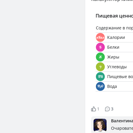
Пищевая ценно
Содержание в по
Калории
Белки
Жиры
Углеводы
Пищевые во
Вода
1
3
Валентин
Очаровате