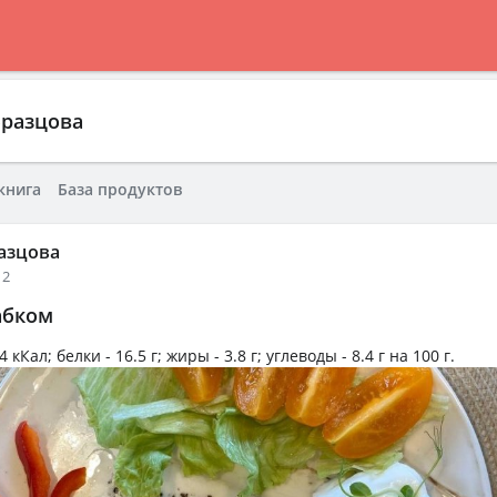
бразцова
книга
База продуктов
азцова
12
абком
4 кКал
; белки -
16.5 г
; жиры -
3.8 г
; углеводы -
8.4 г
на
100 г
.