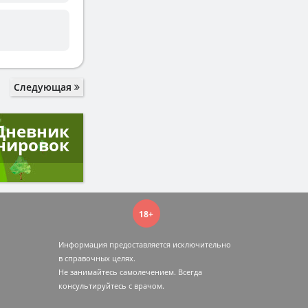
Следующая
Дневник
нировок
18+
Информация предоставляется исключительно
в справочных целях.
Не занимайтесь самолечением. Всегда
консультируйтесь c врачом.