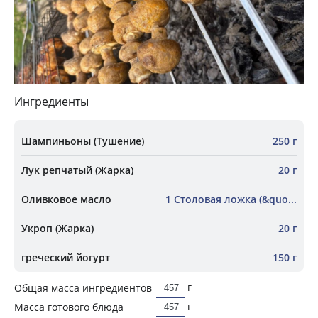
Ингредиенты
Шампиньоны (Тушение)
250 г
Лук репчатый (Жарка)
20 г
Оливковое масло
1 Столовая ложка (&quo...
Укроп (Жарка)
20 г
греческий йогурт
150 г
г
Общая масса ингредиентов
г
Масса готового блюда