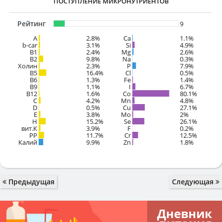
ПОСТУПЛЕНИЕ МИКРОНУТРИЕНТОВ
Рейтинг
9
A
2.8%
Ca
1.1%
b-car
3.1%
Si
4.9%
В1
2.4%
Mg
2.6%
B2
9.8%
Na
0.3%
Холин
2.3%
P
7.9%
B5
16.4%
Cl
0.5%
B6
1.3%
Fe
1.4%
B9
1.1%
I
6.7%
B12
1.6%
Co
80.1%
C
4.2%
Mn
4.8%
D
0.5%
Cu
27.1%
E
3.8%
Mo
2%
H
15.2%
Se
26.1%
вит.К
3.9%
F
0.2%
PP
11.7%
Cr
12.5%
Калий
9.9%
Zn
1.8%
Предыдущая
Следующая
Дневник