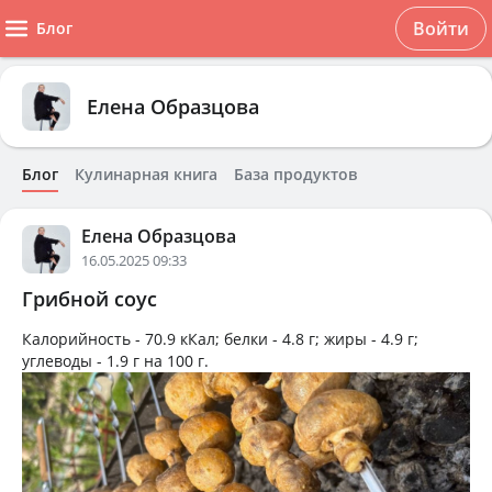
Войти
Блог
Елена Образцова
Блог
Кулинарная книга
База продуктов
Елена Образцова
16.05.2025 09:33
Грибной соус
Калорийность -
70.9 кКал
; белки -
4.8 г
; жиры -
4.9 г
;
углеводы -
1.9 г
на
100 г
.