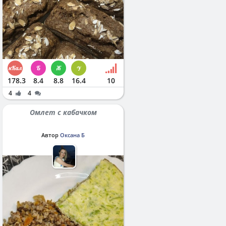
178.3
8.4
8.8
16.4
10
4
4
Омлет с кабачком
Автор
Оксана Б