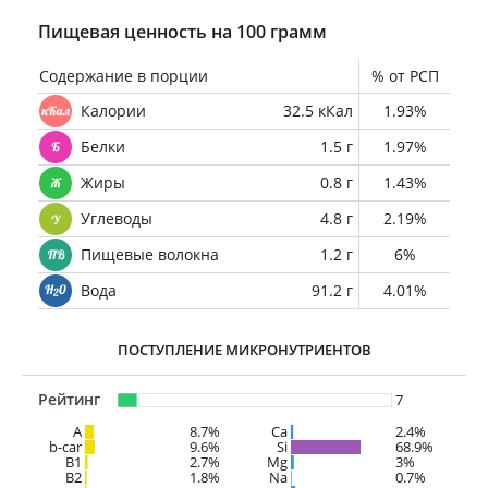
Пищевая ценность на 100 грамм
Содержание в порции
% от РСП
Калории
32.5 кКал
1.93%
Белки
1.5 г
1.97%
Жиры
0.8 г
1.43%
Углеводы
4.8 г
2.19%
Пищевые волокна
1.2 г
6%
Вода
91.2 г
4.01%
ПОСТУПЛЕНИЕ МИКРОНУТРИЕНТОВ
Рейтинг
7
A
8.7%
Ca
2.4%
b-car
9.6%
Si
68.9%
В1
2.7%
Mg
3%
B2
1.8%
Na
0.7%