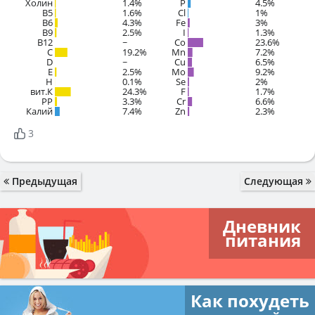
Холин
1.4%
P
4.5%
B5
1.6%
Cl
1%
B6
4.3%
Fe
3%
B9
2.5%
I
1.3%
B12
~
Co
23.6%
C
19.2%
Mn
7.2%
D
~
Cu
6.5%
E
2.5%
Mo
9.2%
H
0.1%
Se
2%
вит.К
24.3%
F
1.7%
PP
3.3%
Cr
6.6%
Калий
7.4%
Zn
2.3%
3
Предыдущая
Следующая
Дневник
питания
Как похудеть