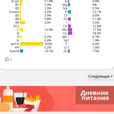
b-car
11.4%
Si
4.9%
В1
7.4%
Mg
9%
B2
2.9%
Na
0.5%
Холин
4.2%
P
13.1%
B5
3.9%
Cl
0.6%
B6
5.8%
Fe
11.9%
B9
22%
I
0.5%
B12
~
Co
12.4%
C
13.9%
Mn
17.5%
D
~
Cu
18.4%
E
6.2%
Mo
0.7%
H
0.4%
Se
1.9%
вит.К
103%
F
0.4%
PP
3.2%
Cr
1.8%
Калий
14.1%
Zn
7.5%
2
Следующая
Дневник
питания