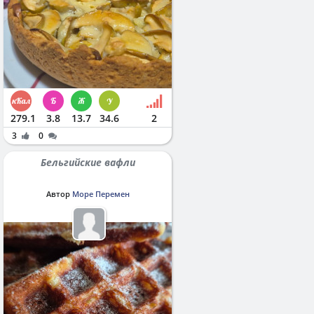
279.1
3.8
13.7
34.6
2
3
0
Бельгийские вафли
Автор
Море Перемен