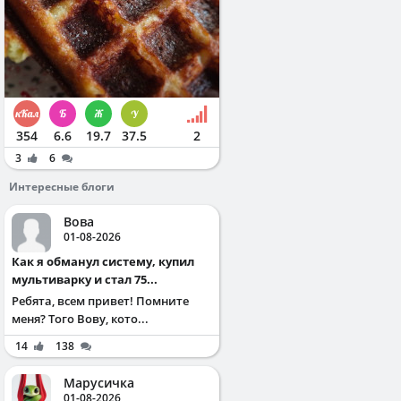
354
6.6
19.7
37.5
2
3
6
Интересные блоги
Вова
01-08-2026
Как я обманул систему, купил
мультиварку и стал 75...
Ребята, всем привет! Помните
меня? Того Вову, кото...
14
138
Марусичка
01-08-2026