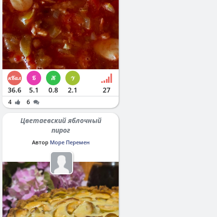
36.6
5.1
0.8
2.1
27
4
6
Цветаевский яблочный
пирог
Автор
Море Перемен