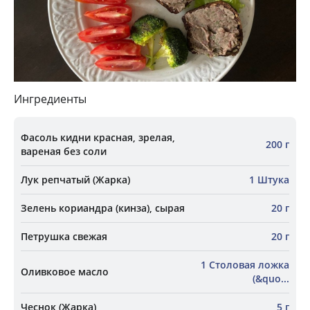
Ингредиенты
Фасоль кидни красная, зрелая,
200 г
вареная без соли
Лук репчатый (Жарка)
1 Штука
Зелень кориандра (кинза), сырая
20 г
Петрушка свежая
20 г
1 Столовая ложка
Оливковое масло
(&quo...
Чеснок (Жарка)
5 г