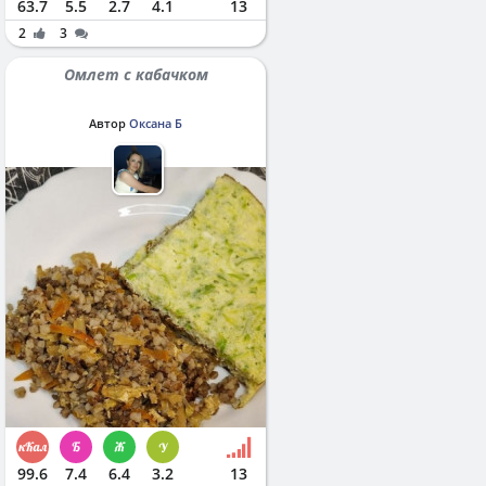
63.7
5.5
2.7
4.1
13
2
3
Омлет с кабачком
Автор
Оксана Б
99.6
7.4
6.4
3.2
13