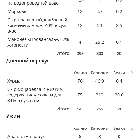
200
2
0.2
0
на водопроводной воде
Морковь
12
4.2
0.2
0
Сыр плавленый, колбасный
копченый, м.д.ж. 40% в сух.
12
33
2.5
2.
в-ве
Майонез «Провансаль», 67%
4
25.2
0.1
2.
жирности
Итого
393
300
20
1
Дневной перекус
Кол-во
Калории
Белки
Жи
Хурма
70
46.9
0.4
0.
Сыр моцарелла, с низким
содержанием соли, м.д.ж.
75
210
20.6
12
34% в сух. в-ве
Итого
145
256
21
1
Ужин
Кол-во
Калории
Белки
Жи
Ананас (На пару)
6
3
0
0