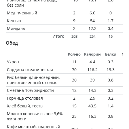
без соли
Мед пчелиный
2
6.6
0
0
Кешью
9
54
1.7
4.
Миндаль
2
12.2
0.4
1.
Итого
203
254
15
8
Обед
Кол-во
Калории
Белки
Жи
Укроп
11
4.4
0.3
0.
Сардина океаническая
70
116.2
13.3
7
Рис белый длиннозерный,
30
39
0.8
0.
приготовленный с солью
Сметана 10% жирности
12
14.3
0.3
1.
Горчица столовая
2
2.9
0.2
0.
Хлеб белый, тосты
15
43.5
1.4
0.
Молоко коровье сырое 3,6%
25
16.3
0.8
0.
жирности
Кофе молотый, сваренный