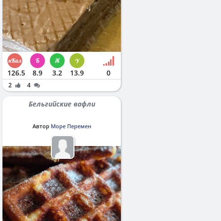
126.5
8.9
3.2
13.9
0
2
4
Бельгийские вафли
Автор
Море Перемен