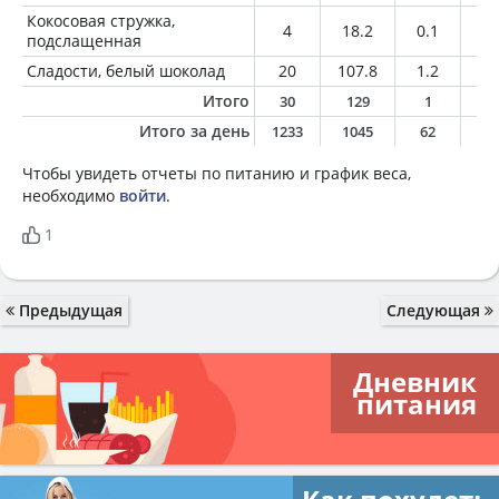
Кокосовая стружка,
4
18.2
0.1
1.
подслащенная
Сладости, белый шоколад
20
107.8
1.2
6.
Итого
30
129
1
7
Итого за день
1233
1045
62
5
Чтобы увидеть отчеты по питанию и график веса,
необходимо
войти
.
1
Предыдущая
Следующая
Дневник
питания