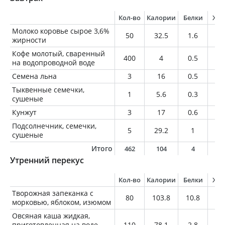
Кол-во
Калории
Белки
Жи
Молоко коровье сырое 3,6%
50
32.5
1.6
1.
жирности
Кофе молотый, сваренный
400
4
0.5
0.
на водопроводной воде
Семена льна
3
16
0.5
1.
Тыквенные семечки,
1
5.6
0.3
0.
сушеные
Кунжут
3
17
0.6
1.
Подсолнечник, семечки,
5
29.2
1
2.
сушеные
Итого
462
104
4
7
Утренний перекус
Кол-во
Калории
Белки
Жи
Творожная запеканка с
80
103.8
10.8
1.
морковью, яблоком, изюмом
Овсяная каша жидкая,
приготовленная на воде,
110
78.1
2.8
1.