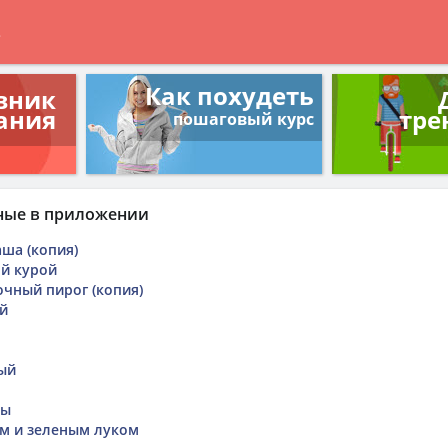
в
Как похудеть
вник
ания
тре
пошаговый курс
ные в приложении
аша (копия)
ой курой
очный пирог (копия)
й
ый
вы
ом и зеленым луком