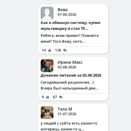
Вова
01-08-2026
Как я обманул систему, купил
мультиварку и стал 75...
Ребята, всем привет! Помните
меня? Того Вову, кото...
14
138
Ирина Макс
02-08-2026
Дневник питания за 02.08.2026
Сегодняшний рациончик. :)
Вчера был насыщенный ден...
9
67
Тала М
31-07-2026
у людей с сайта есть какие-то
интересы, какие-то ц...