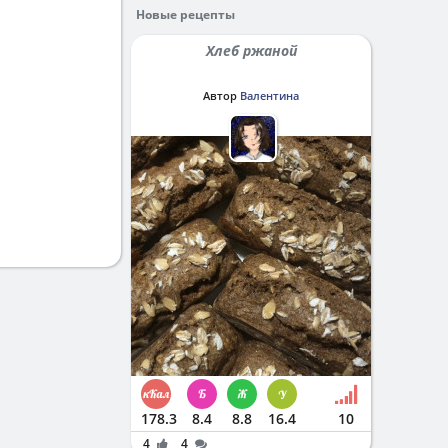
Новые рецепты
Хлеб ржаной
Автор
Валентина
178.3
8.4
8.8
16.4
10
4
4