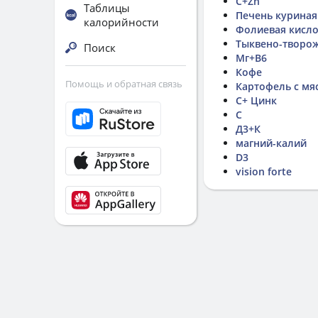
С+Zn
Таблицы
Печень куриная 
калорийности
Фолиевая кисло
Тыквено-творо
Поиск
Мг+В6
Кофе
Помощь и обратная связь
Картофель с мя
С+ Цинк
C
Д3+К
магний-калий
D3
vision forte