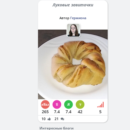
Луковые завиточки
Автор
Гермиона
265
7.4
7.4
42
5
10
21
Интересные блоги