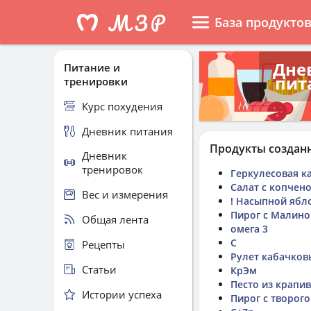
База продукто
Дне
Питание и
пит
тренировки
Курс похудения
Дневник питания
Продукты создан
Дневник
тренировок
Геркулесовая к
Салат с копчен
Вес и измерения
! Насыпной ябл
Пирог с Малино
Общая лента
омега 3
С
Рецепты
Рулет кабачков
Статьи
КрЭм
Песто из крапи
Истории успеха
Пирог с творог