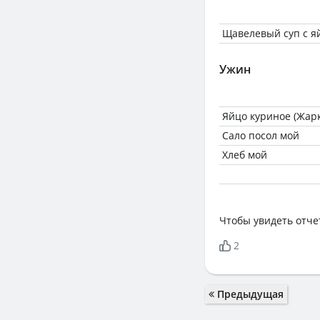
Щавелевый суп с я
Ужин
Яйцо куриное (Жарк
Сало посол мой
Хлеб мой
Чтобы увидеть отче
2
Предыдущая