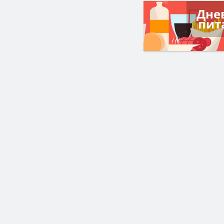
Дне
пит