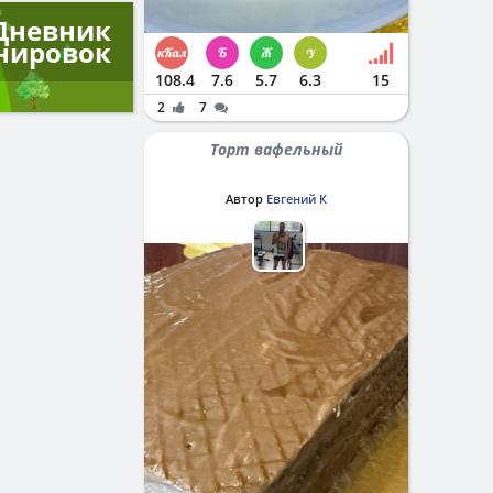
Дневник
нировок
108.4
7.6
5.7
6.3
15
2
7
Торт вафельный
Автор
Евгений К