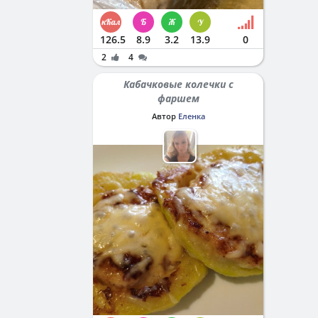
126.5
8.9
3.2
13.9
0
2
4
Кабачковые колечки с
фаршем
Автор
Еленка