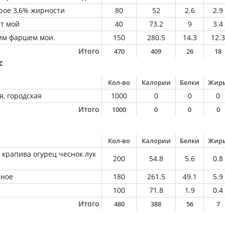
рое 3,6% жирности
80
52
2.6
2.9
рт мой
40
73.2
9
3.4
им фаршем мои.
150
280.5
14.3
12.3
Итого
470
409
26
18
с
Кол-во
Калории
Белки
Жир
, городская
1000
0
0
0
Итого
1000
0
0
0
Кол-во
Калории
Белки
Жир
 крапива огурец чеснок лук
200
54.8
5.6
0.8
еное
180
261.5
49.1
5.9
100
71.8
1.9
0.4
Итого
480
388
56
7