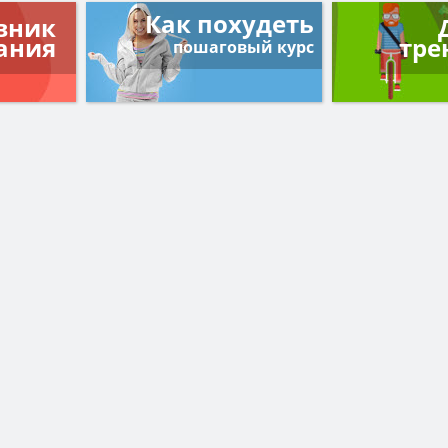
Как похудеть
вник
ания
тре
пошаговый курс