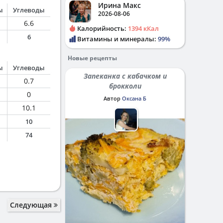
Ирина Макс
ы
Углеводы
2026-08-06
6.6
Калорийность:
1394 кКал
6
Витамины и минералы:
99%
Новые рецепты
ы
Углеводы
Запеканка с кабачком и
0.7
брокколи
0
Автор
Оксана Б
10.1
10
74
Следующая