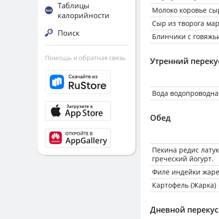
Таблицы
Молоко коровье сы
калорийности
Сыр из творога ма
Поиск
Блинчики с говяжь
Помощь и обратная связь
Утренний переку
Вода водопроводная
Обед
Пекина редис латук
греческий йогурт.
Филе индейки жар
Картофель (Жарка)
Дневной перекус