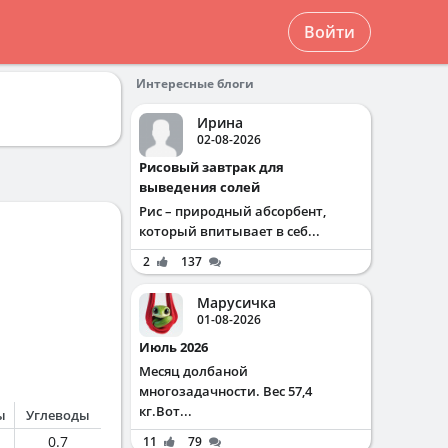
Войти
Интересные блоги
Ирина
02-08-2026
Рисовый завтрак для
выведения солей
Рис – природный абсорбент,
который впитывает в себ...
2
137
Марусичка
01-08-2026
Июль 2026
Месяц долбаной
многозадачности. Вес 57,4
кг.Вот...
ы
Углеводы
0.7
11
79