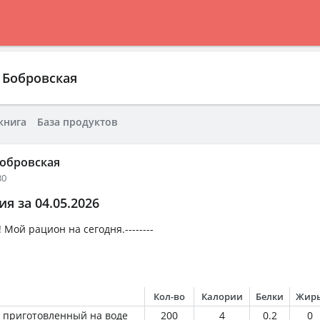
 Бобровская
книга
База продуктов
обровская
30
я за 04.05.2026
 Мой рацион на сегодня.--------
Кол-во
Калории
Белки
Жир
 приготовленный на воде
200
4
0.2
0