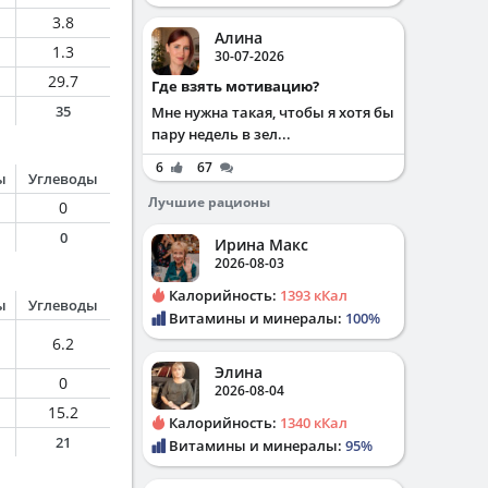
3.8
Алина
1.3
30-07-2026
29.7
Где взять мотивацию?
35
Мне нужна такая, чтобы я хотя бы
пару недель в зел...
6
67
ы
Углеводы
Лучшие рационы
0
0
Ирина Макс
2026-08-03
Калорийность:
1393 кКал
ы
Углеводы
Витамины и минералы:
100%
6.2
Элина
0
2026-08-04
15.2
Калорийность:
1340 кКал
21
Витамины и минералы:
95%