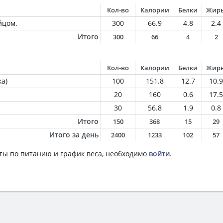
Кол-во
Калории
Белки
Жир
йцом.
300
66.9
4.8
2.4
Итого
300
66
4
2
Кол-во
Калории
Белки
Жир
а)
100
151.8
12.7
10.9
20
160
0.6
17.5
30
56.8
1.9
0.8
Итого
150
368
15
29
Итого за день
2400
1233
102
57
ты по питанию и график веса, необходимо
войти
.