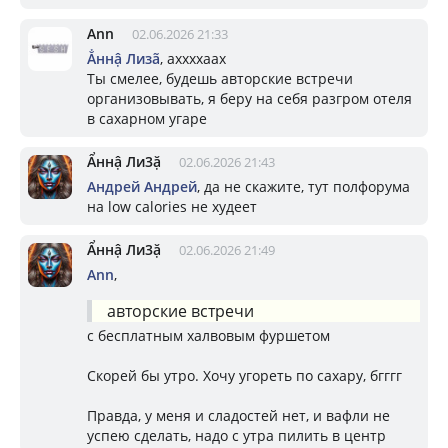
Ann
02.06.2026 21:33
Ẳннậ Лизã
, аххххаах
Ты смелее, будешь авторские встречи
организовывать, я беру на себя разгром отеля
в сахарном угаре
Ẩннậ Ли3ặ
02.06.2026 21:43
Андрей Андрей
, да не скажите, тут полфорума
на low calories не худеет
Ẩннậ Ли3ặ
02.06.2026 21:49
Ann
,
авторские встречи
с бесплатным халвовым фуршетом
Скорей бы утро. Хочу угореть по сахару, бгггг
Правда, у меня и сладостей нет, и вафли не
успею сделать, надо с утра пилить в центр