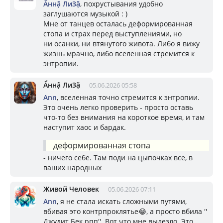
Ẩннậ Ли3ặ
, похрустывания удобно
заглушаются музыкой : )
Мне от танцев осталась деформированная
стопа и страх перед выступлениями, но
ни осанки, ни втянутого живота. Либо я вижу
жизнь мрачно, либо вселенная стремится к
энтропии.
Ẩннậ Ли3ặ
05.06.2026 05:58
Ann
, вселенная точно стремится к энтропии.
Это очень легко проверить - просто оставь
что-то без внимания на короткое время, и там
наступит хаос и бардак.
деформированная стопа
- ничего себе. Там поди на цыпочках все, в
ваших народных
Живой Человек
05.06.2026 07:11
Ann
, я не стала искать сложными путями,
вбивая это контрпроклятье😂, а просто вбила ''
Джудит Бек рпп''. Вот что мне вылезло. Это