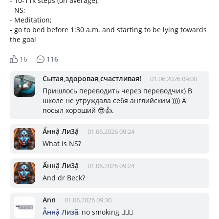
- 10-11k steps (on average);
- NS;
- Meditation;
- go to bed before 1:30 a.m. and starting to be lying towards
the goal
16
116
Сытая,здоровая,счастливая!
01.06.2026 09:00
Пришлось переводить через переводчик) В
школе не утруждала себя английским )))) А
посыл хороший 😎👍.
Ẩннậ Ли3ặ
01.06.2026 09:24
What is NS?
Ẩннậ Ли3ặ
01.06.2026 09:24
And dr Beck?
Ann
01.06.2026 09:30
Ẳннậ Лизã
, no smoking 🤦🏼‍♀️