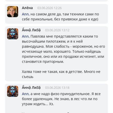
Алёна
03.06.2026 12:26
Ann
, на самом деле да, там техники сами по
себе прикольные, без привязки даже к еде)
Ẩннậ Ли3ặ
03.06.2026 13:12
Ann
, Павлова мне представляется каким то
высочайшим пилотажем, и я к ней
равнодушна. Моя слабость - мороженое, но его
исчезающе мало, хорошего. Только найдешь
приличное, оно или из продажи исчезнет, или
становится приторным.
Халва тоже не такая, как в детстве. Много не
съешь
Ẩннậ Ли3ặ
03.06.2026 13:18
Ann
, а мне надо физо принудительное. Я все
более удаленщик. Не знаю, в лес что ли по
утрам ходить... Хз.