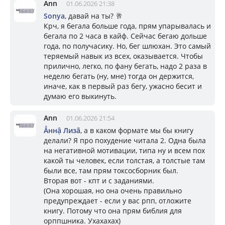
Ann
01.06.2026 21:38
Sonya
, давай на ты? 🥂
Крч, я бегала больше года, прям упарывалась и
бегала по 2 часа в кайф. Сейчас бегаю дольше
года, по получасику. Но, бег шлюхан. Это самый
теряемый навык из всех, оказывается. Чтобы
прилично, легко, по фану бегать, надо 2 раза в
неделю бегать (ну, мне) тогда он держится,
иначе, как в первый раз бегу, ужасно бесит и
думаю его выкинуть.
Ann
01.06.2026 21:54
Ẳннậ Лизã
, а в каком формате мы бы книгу
делали? Я про похудение читала 2. Одна была
на негативной мотивации, типа ну и всем пох
какой ты человек, если толстая, а толстые там
были все, там прям токсосборник был.
Вторая вот - кпт и с заданиями.
(Она хорошая, но она очень правильно
предупреждает - если у вас рпп, отложите
книгу. Потому что она прям библия для
орппшника. Ухахахах)