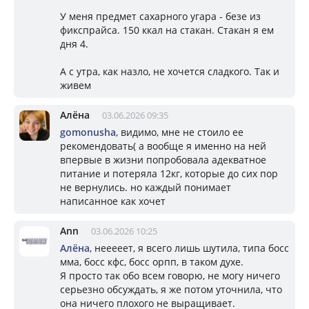
У меня предмет сахарного угара - безе из
фикспрайса. 150 ккал на стакан. Стакан я ем
дня 4.
А с утра, как назло, не хочется сладкого. Так и
живем
Алёна
03.06.2026 09:35
gomonusha
, видимо, мне не стоило ее
рекомендовать( а вообще я именно на ней
впервые в жизни попробовала адекватное
питание и потеряла 12кг, которые до сих пор
не вернулись. но каждый понимает
написанное как хочет
Ann
03.06.2026 10:25
Алёна
, нееееет, я всего лишь шутила, типа босс
мма, босс кфс, босс орпп, в таком духе.
Я просто так обо всем говорю, не могу ничего
серьезно обсуждать, я же потом уточнила, что
она ничего плохого не выращивает.