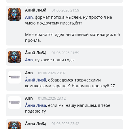
Ẩннậ Ли3ặ
01.06.2026 21:59
Ann
, формат потока мыслей, ну просто я не
умею по-другому писать,бггг
Мне нравится идея негативной мотивации, я б
прочла.
Ẩннậ Ли3ặ
01.06.2026 21:59
Ann
, ну какие наши годы.
Ann
01.06.2026 23:07
Ẳннậ Лизã
, обзаведемся творческими
комплексами заранее? Напомню про клуб 27
Ann
01.06.2026 23:12
Ẳннậ Лизã
, если мы нашу напишем, я тебе
подарю ту
Ẩннậ Ли3ặ
01.06.2026 23:42