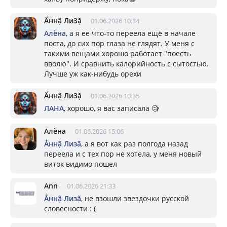
Ẩннậ Ли3ặ
01.06.2026 10:34
Алёна
, а я ее что-то переела ещё в начале
поста, до сих пор глаза не глядят. У меня с
такими вещами хорошо работает "поесть
вволю". И сравнить калорийность с сытостью.
Лучше уж как-нибудь орехи
Ẩннậ Ли3ặ
01.06.2026 10:35
ЛАНА
, хорошо, я вас записала 🧐
Алёна
01.06.2026 15:06
Ẳннậ Лизã
, а я вот как раз полгода назад
переела и с тех пор не хотела, у меня новый
виток видимо пошел
Ann
01.06.2026 21:33
Ẳннậ Лизã
, не взошли звездочки русской
словесности : (