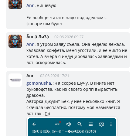
Ann
, нишевую
Ее вообще читать надо под одеялом с
фонариком будет
Ẩннậ Ли3ặ
02.06.2026 09:27
Ann
, я утром халву съела. Она неделю лежала,
халвовая конфета, меня угостили, и ее никто не
хотел. А вчера я индуцировалась халвоедами и
вот, оскоромилась.
Ann
02.06.2026 17:21
gomonusha
, ))) я скорее шучу. В книге нет
руководства, как из своего орпп вырастить
дракона.
Авторка Джудит Бек, у нее несколько книг. Я
скачала бесплатно, поэтому моя называется
вот так : ))))