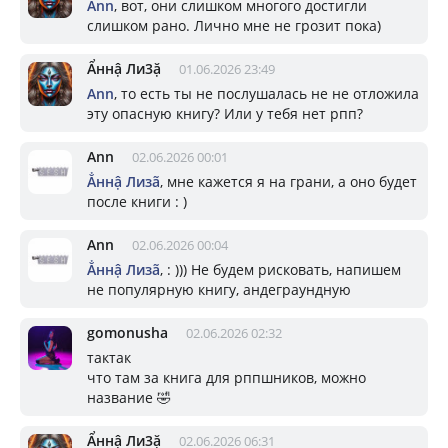
Ann
, вот, они слишком многого достигли
слишком рано. Лично мне не грозит пока)
Ẩннậ Ли3ặ
01.06.2026 23:49
Ann
, то есть ты не послушалась не не отложила
эту опасную книгу? Или у тебя нет рпп?
Ann
02.06.2026 00:01
Ẳннậ Лизã
, мне кажется я на грани, а оно будет
после книги : )
Ann
02.06.2026 00:04
Ẳннậ Лизã
, : ))) Не будем рисковать, напишем
не популярную книгу, андеграундную
gomonusha
02.06.2026 02:32
тактак
что там за книга для рппшников, можно
название 🤣
Ẩннậ Ли3ặ
02.06.2026 06:31