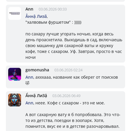
Ann
03.06.2026 00:33
Ẳннậ Лизã
,
"халвовым фуршетом" : ))))))
по сахару лучше угорать ночью, когда весь
день проаскетила. Выходишь в сад, включаешь
свою машинку для сахарной ваты и кружку
кофе, тоже с сахаром. Уф. Завтрак, просто в час
ночи
gomonusha
03.06.2026 02:24
Ann
, ахххааа, название как оберег от поисков
🤣
Ẩннậ Ли3ặ
03.06.2026 06:49
Ann
, неее. Кофе с сахаром - это не мое.
А вот сахарную вату я б попробовала. Это что-
то из детства, поездки в зоопарк. Хотя,
помнится, вкус ее и в детстве разочаровывал.