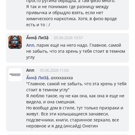
просто рутина обрыдла, а там физо много.
Я так и не понимаю где разницу между
привычка и обрыдло взять, если нет
химического наркотика. Хотя, в физо вроде
есть и то : /
Ẩннậ Ли3ặ
05.06.2026 10:57
Ann
, парик ещё на него надо. Главное, самой
не забыть, что эта хрень у тебя стоит в темном
углу
Ann
05.06.2026 11:03
Ẩннậ Ли3ặ
, аххххаахха
"Главное, самой не забыть, что эта хрень у тебя
стоит в темном углу"
Я люблю такое, ну не как она, как она я еще не
видела, и она смешная.
Но вообще дом в стиле, тут только призраки и
живут. Все эти колышащиеся занавеси,
подсвечники, книги, старинное зеркало, все
неровное и я дед (инсайд) Онегин