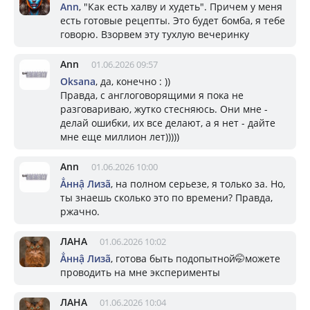
Ann
, "Как есть халву и худеть". Причем у меня
есть готовые рецепты. Это будет бомба, я тебе
говорю. Взорвем эту тухлую вечеринку
Ann
01.06.2026 09:57
Oksana
, да, конечно : ))
Правда, с англоговорящими я пока не
разговариваю, жутко стесняюсь. Они мне -
делай ошибки, их все делают, а я нет - дайте
мне еще миллион лет)))))
Ann
01.06.2026 10:00
Ẳннậ Лизã
, на полном серьезе, я только за. Но,
ты знаешь сколько это по времени? Правда,
ржачно.
ЛАНА
01.06.2026 10:02
Ẳннậ Лизã
, готова быть подопытной🤭можете
проводить на мне эксперименты
ЛАНА
01.06.2026 10:04