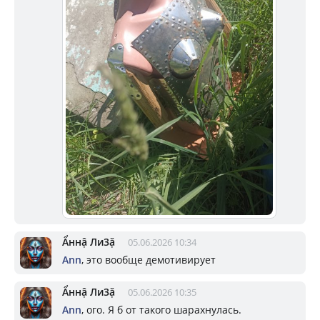
Ẩннậ Ли3ặ
05.06.2026 10:34
Ann
, это вообще демотивирует
Ẩннậ Ли3ặ
05.06.2026 10:35
Ann
, ого. Я б от такого шарахнулась.