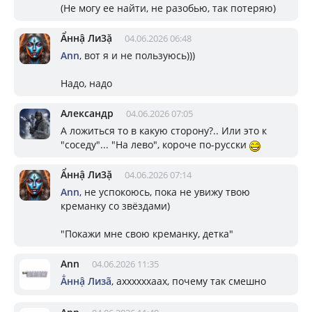
(Не могу ее найти, не разобью, так потеряю)
Ẩннậ Ли3ặ
04.06.2026 06:48
Ann
, вот я и не пользуюсь)))
Надо, надо
Александр
04.06.2026 07:05
А ложиться то в какую сторону?.. Или это к
"соседу"... "На лево", короче по-русски
Ẩннậ Ли3ặ
04.06.2026 07:14
Ann
, не успокоюсь, пока не увижу твою
креманку со звёздами)
"Покажи мне свою креманку, детка"
Ann
04.06.2026 11:35
Ẳннậ Лизã
, аххххххаах, почему так смешно