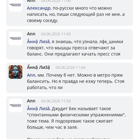
Ann
04.06.2026 11:40
Александр
, по-русски много что можно
написать, но, пиши следующий раз не мне, а
своему соседу.
Ann
04.06.2026 11:43
Ẳннậ Лизã
, я знаешь, что узнала, лфк_шники
говорят, что мышцы пресса отвечают за
баланс. Они предлагают качать пресс стоя
Ẩннậ Ли3ặ
04.06.2026 11:44
Ann
, мм. Почему б нет. Можно в метро прям
балансить. Но я правда не езжу теперь. Стоя
работать, что ли
Ann
04.06.2026 11:50
Ẳннậ Лизã
, Джудит Бек называет такое
"спонтанными физическими упражнениями",
тоже тема. Я подозреваю такое сжигает
больше, чем час в зале.