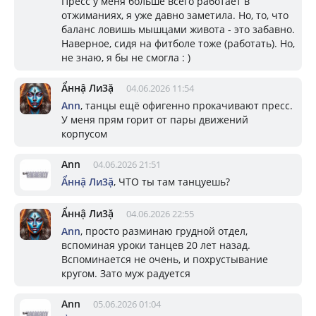
Пресс у меня больше всего работает в
отжиманиях, я уже давно заметила. Но, то, что
баланс ловишь мышцами живота - это забавно.
Наверное, сидя на фитболе тоже (работать). Но,
не знаю, я бы не смогла : )
Ẩннậ Ли3ặ
04.06.2026 11:54
Ann
, танцы ещё офигенно прокачивают пресс.
У меня прям горит от пары движений
корпусом
Ann
04.06.2026 21:51
Ẩннậ Ли3ặ
, ЧТО ты там танцуешь?
Ẩннậ Ли3ặ
04.06.2026 22:55
Ann
, просто разминаю грудной отдел,
вспоминая уроки танцев 20 лет назад.
Вспоминается не очень, и похрустывание
кругом. Зато муж радуется
Ann
05.06.2026 01:04