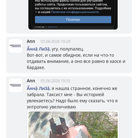
Ann
05.06.2026 10:29
Ẩннậ Ли3ặ
, угу, полупалец.
Вот-вот, и самое обидное, если на что-то
отдавать внимание, а оно все равно в хаосе и
бардаке.
Ann
05.06.2026 10:33
Ẩннậ Ли3ặ
, я нашла странное, конечно же
забрала. Таксист мне - Вы историей
увлекаетесь? Надо было ему сказать, что я
энтропию увеличиваю