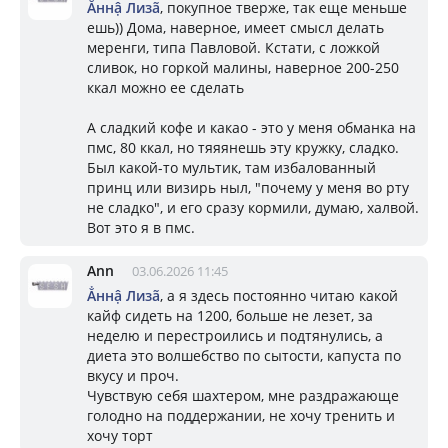
Ẳннậ Лизã
, покупное тверже, так еще меньше
ешь)) Дома, наверное, имеет смысл делать
меренги, типа Павловой. Кстати, с ложкой
сливок, но горкой малины, наверное 200-250
ккал можно ее сделать
А сладкий кофе и какао - это у меня обманка на
пмс, 80 ккал, но тяяянешь эту кружку, сладко.
Был какой-то мультик, там избалованный
принц или визирь ныл, "почему у меня во рту
не сладко", и его сразу кормили, думаю, халвой.
Вот это я в пмс.
Ann
03.06.2026 11:45
Ẳннậ Лизã
, а я здесь постоянно читаю какой
кайф сидеть на 1200, больше не лезет, за
неделю и перестроились и подтянулись, а
диета это волшебство по сытости, капуста по
вкусу и проч.
Чувствую себя шахтером, мне раздражающе
голодно на поддержании, не хочу тренить и
хочу торт