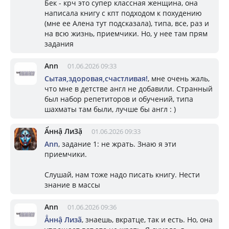
Бек - крч это супер классная женщина, она
написала книгу с кпт подходом к похудению
(мне ее Алена тут подсказала), типа, все, раз и
на всю жизнь, приемчики. Но, у нее там прям
задания
Ann
01.06.2026 09:33
Сытая,здоровая,счастливая!
, мне очень жаль,
что мне в детстве англ не добавили. Странный
был набор репетиторов и обучений, типа
шахматы там были, лучше бы англ : )
Ẩннậ Ли3ặ
01.06.2026 09:33
Ann
, задание 1: не жрать. Знаю я эти
приемчики.
Слушай, нам тоже надо писать книгу. Нести
знание в массы
Ann
01.06.2026 09:36
Ẳннậ Лизã
, знаешь, вкратце, так и есть. Но, она