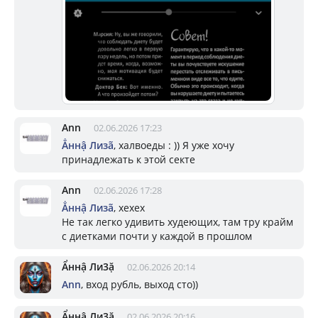
Ann
02.06.2026 17:23
Ẳннậ Лизã
, халвоеды : )) Я уже хочу
принадлежать к этой секте
Ann
02.06.2026 17:28
Ẳннậ Лизã
, хехех
Не так легко удивить худеющих, там тру крайм
с диетками почти у каждой в прошлом
Ẩннậ Ли3ặ
02.06.2026 20:14
Ann
, вход рубль, выход сто))
Ẩннậ Ли3ặ
02.06.2026 20:16