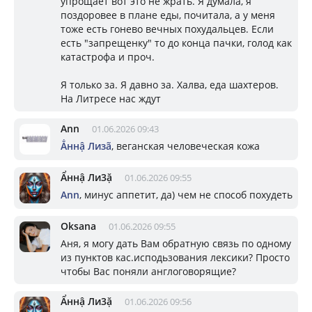
упрощает вот это не жрать. Я думала, я
поздоровее в плане еды, почитала, а у меня
тоже есть гонево вечных похудальцев. Если
есть "запрещенку" то до конца пачки, голод как
катастрофа и проч.
Я только за. Я давно за. Халва, еда шахтеров.
На Литресе нас ждут
Ann
01.06.2026 09:43
Ẳннậ Лизã
, веганская человеческая кожа
Ẩннậ Ли3ặ
01.06.2026 09:55
Ann
, минус аппетит, да) чем не способ похудеть
Oksana
01.06.2026 09:55
Аня, я могу дать Вам обратную связь по одному
из пунктов кас.исподьзования лексики? Просто
чтобы Вас поняли англоговорящие?
Ẩннậ Ли3ặ
01.06.2026 09:56