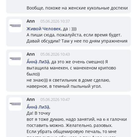
Вообще, похоже на женские кукольные доспехи
Ann
05.06.2026 10:37
Живой Человек
, да : ))))
А пиши сюда, пожалуйста, если время будет.
Давай обсудим? Там у нее по дням упражнения
Ann
05.06.2026 10:43
Ẩннậ Ли3ặ
, да это же очень смешно) Я
вытащила манекен, с манекеном крипово
было))
не знаю))) я светильник в доме сделаю,
наверное, в темный пыльный угол.
Ann
05.06.2026 10:47
Ẩннậ Ли3ặ
,
Да! В точку
вот я тоже думаю, надо занятий, на к-х галочки
поставить можно. Желательно, разовых.
Если убрать общемировую печаль, то мне