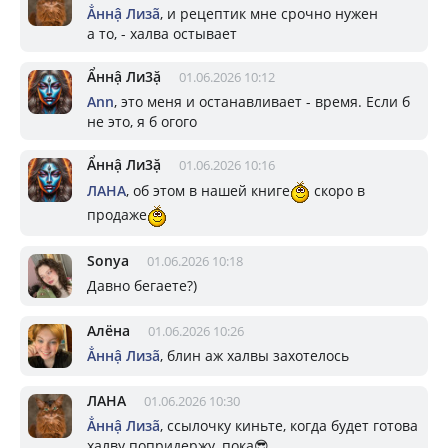
Ẳннậ Лизã
, и рецептик мне срочно нужен
а то, - халва остывает
Ẩннậ Ли3ặ
01.06.2026 10:12
Ann
, это меня и останавливает - время. Если б
не это, я б огого
Ẩннậ Ли3ặ
01.06.2026 10:16
ЛАНА
, об этом в нашей книге
скоро в
продаже
Sonya
01.06.2026 10:18
Давно бегаете?)
Алёна
01.06.2026 10:26
Ẳннậ Лизã
, блин аж халвы захотелось
ЛАНА
01.06.2026 10:30
Ẳннậ Лизã
, ссылочку киньте, когда будет готова
халву попридержу, пока😎