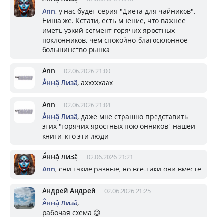
Ann
, у нас будет серия "Диета для чайников".
Ниша же. Кстати, есть мнение, что важнее
иметь узкий сегмент горячих яростных
поклонников, чем спокойно-благосклонное
большинство рынка
Ann
02.06.2026 21:00
Ẳннậ Лизã
, ахххххаах
Ann
02.06.2026 21:04
Ẳннậ Лизã
, даже мне страшно представить
этих "горячих яростных поклонников" нашей
книги, кто эти люди
Ẩннậ Ли3ặ
02.06.2026 21:21
Ann
, они такие разные, но всё-таки они вместе
Андрей Андрей
02.06.2026 21:25
Ẳннậ Лизã
,
рабочая схема 😉