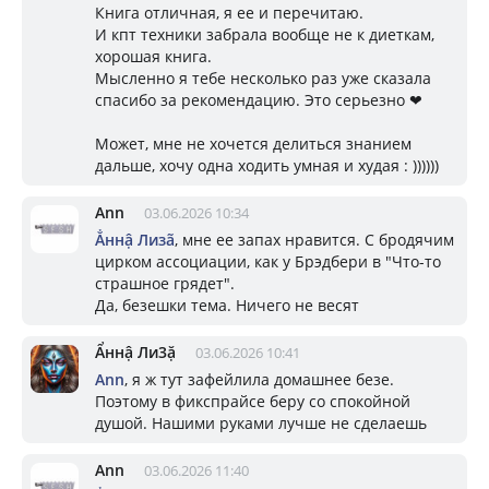
Книга отличная, я ее и перечитаю.
И кпт техники забрала вообще не к диеткам,
хорошая книга.
Мысленно я тебе несколько раз уже сказала
спасибо за рекомендацию. Это серьезно ❤
Может, мне не хочется делиться знанием
дальше, хочу одна ходить умная и худая : ))))))
Ann
03.06.2026 10:34
Ẳннậ Лизã
, мне ее запах нравится. С бродячим
цирком ассоциации, как у Брэдбери в "Что-то
страшное грядет".
Да, безешки тема. Ничего не весят
Ẩннậ Ли3ặ
03.06.2026 10:41
Ann
, я ж тут зафейлила домашнее безе.
Поэтому в фикспрайсе беру со спокойной
душой. Нашими руками лучше не сделаешь
Ann
03.06.2026 11:40