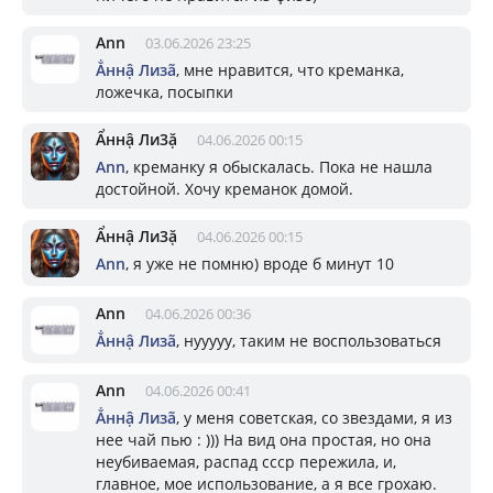
Ann
03.06.2026 23:25
Ẳннậ Лизã
, мне нравится, что креманка,
ложечка, посыпки
Ẩннậ Ли3ặ
04.06.2026 00:15
Ann
, креманку я обыскалась. Пока не нашла
достойной. Хочу креманок домой.
Ẩннậ Ли3ặ
04.06.2026 00:15
Ann
, я уже не помню) вроде б минут 10
Ann
04.06.2026 00:36
Ẳннậ Лизã
, нууууу, таким не воспользоваться
Ann
04.06.2026 00:41
Ẳннậ Лизã
, у меня советская, со звездами, я из
нее чай пью : ))) На вид она простая, но она
неубиваемая, распад ссср пережила, и,
главное, мое использование, а я все грохаю.