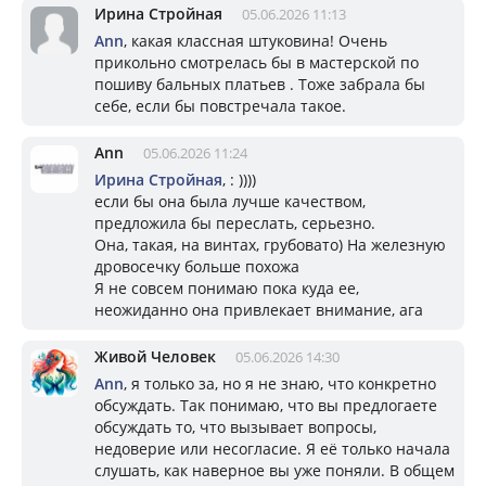
Ирина Стройная
05.06.2026 11:13
Ann
, какая классная штуковина! Очень
прикольно смотрелась бы в мастерской по
пошиву бальных платьев . Тоже забрала бы
себе, если бы повстречала такое.
Ann
05.06.2026 11:24
Ирина Стройная
, : ))))
если бы она была лучше качеством,
предложила бы переслать, серьезно.
Она, такая, на винтах, грубовато) На железную
дровосечку больше похожа
Я не совсем понимаю пока куда ее,
неожиданно она привлекает внимание, ага
Живой Человек
05.06.2026 14:30
Ann
, я только за, но я не знаю, что конкретно
обсуждать. Так понимаю, что вы предлогаете
обсуждать то, что вызывает вопросы,
недоверие или несогласие. Я её только начала
слушать, как наверное вы уже поняли. В общем