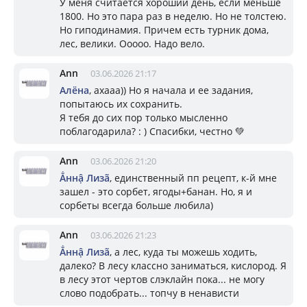
У меня считается хороший день, если меньше
1800. Но это пара раз в неделю. Но не толстею.
Но гиподинамия. Причем есть турник дома,
лес, велики. Ооооо. Надо вело.
Ann
03.06.2026 21:17
Алёна
, ахааа)) Но я начала и ее задания,
попытаюсь их сохранить.
Я тебя до сих пор только мысленно
поблагодарила? : ) Спасибки, честно 💚
Ann
03.06.2026 21:20
Ẳннậ Лизã
, единственный пп рецепт, к-й мне
зашел - это сорбет, ягоды+банан. Но, я и
сорбеты всегда больше любила)
Ann
03.06.2026 21:23
Ẳннậ Лизã
, а лес, куда ты можешь ходить,
далеко? В лесу классно заниматься, кислород. Я
в лесу этот чертов слэклайн пока... не могу
слово подобрать... топчу в ненависти