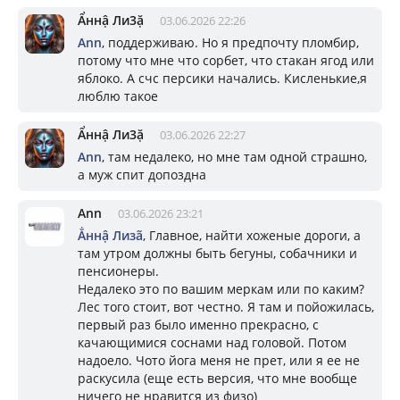
Ẩннậ Ли3ặ
03.06.2026 22:26
Ann
, поддерживаю. Но я предпочту пломбир,
потому что мне что сорбет, что стакан ягод или
яблоко. А счс персики начались. Кисленькие,я
люблю такое
Ẩннậ Ли3ặ
03.06.2026 22:27
Ann
, там недалеко, но мне там одной страшно,
а муж спит допоздна
Ann
03.06.2026 23:21
Ẳннậ Лизã
, Главное, найти хоженые дороги, а
там утром должны быть бегуны, собачники и
пенсионеры.
Недалеко это по вашим меркам или по каким?
Лес того стоит, вот честно. Я там и пойожилась,
первый раз было именно прекрасно, с
качающимися соснами над головой. Потом
надоело. Чото йога меня не прет, или я ее не
раскусила (еще есть версия, что мне вообще
ничего не нравится из физо)