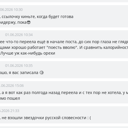
.06.2026 10:30
, ссылочку киньте, когда будет готова
ридержу, пока😎
01.06.2026 10:34
я ее что-то переела ещё в начале поста, до сих пор глаза не гляд
щами хорошо работает "поесть вволю". И сравнить калорийност
 Лучше уж как-нибудь орехи
01.06.2026 10:35
ошо, я вас записала 🧐
.06.2026 15:06
, а я вот как раз полгода назад переела и с тех пор не хотела, у
имо пошел
6.2026 21:33
, не взошли звездочки русской словесности : (