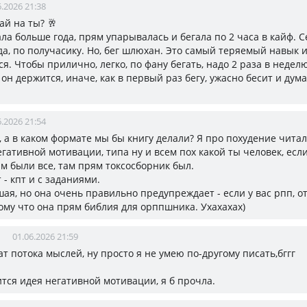
6.2026 21:38
вай на ты? 🥂
ала больше года, прям упарывалась и бегала по 2 часа в кайф. 
а, по получасику. Но, бег шлюхан. Это самый теряемый навык и
я. Чтобы прилично, легко, по фану бегать, надо 2 раза в неделю
 он держится, иначе, как в первый раз бегу, ужасно бесит и дум
6.2026 21:54
, а в каком формате мы бы книгу делали? Я про похудение читал
гативной мотивации, типа ну и всем пох какой ты человек, если
ам были все, там прям токсосборник был.
 - кпт и с заданиями.
шая, но она очень правильно предупреждает - если у вас рпп, о
тому что она прям библия для орппшника. Ухахахах)
01.06.2026 21:59
ат потока мыслей, ну просто я не умею по-другому писать,бггг
тся идея негативной мотивации, я б прочла.