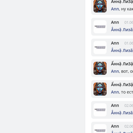
Ẩннậ Ли3ặ
Ann
, ну к
Ann
01.0
Ẳннậ Лизã
Ann
01.0
Ẳннậ Лизã
Ẩннậ Ли3ặ
Ann
, вот,
Ẩннậ Ли3ặ
Ann
, то е
Ann
02.0
Ẳннậ Лизã
Ann
02.0