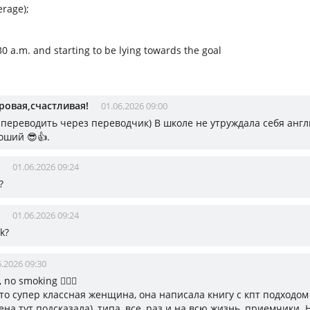
erage);
30 a.m. and starting to be lying towards the goal
ровая,счастливая!
01.06.2026 09:00
переводить через переводчик) В школе не утруждала себя англий
оший 😎👍.
01.06.2026 09:24
?
01.06.2026 09:24
k?
6.2026 09:30
, no smoking 🤦🏼‍♀️
это супер классная женщина, она написала книгу с кпт подходо
ена тут подсказала), типа, все, раз и на всю жизнь, приемчики. Н