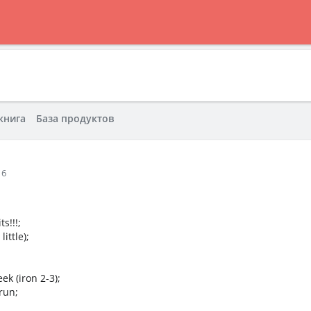
книга
База продуктов
16
s!!!;
ittle);
ek (iron 2-3);
 run;