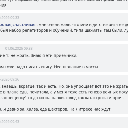
ния
6.2026 09:33
ровая,счастливая!
, мне очень жаль, что мне в детстве англ не 
был набор репетиторов и обучений, типа шахматы там были, л
01.06.2026 09:33
ние 1: не жрать. Знаю я эти приемчики.
ам тоже надо писать книгу. Нести знание в массы
6.2026 09:36
, знаешь, вкратце, так и есть. Но, она упрощает вот это не жрать
 в плане еды, почитала, а у меня тоже есть гонево вечных пох
"запрещенку" то до конца пачки, голод как катастрофа и проч.
а. Я давно за. Халва, еда шахтеров. На Литресе нас ждут
6.2026 09:43