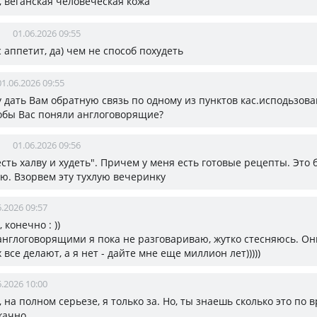
, веганская человеческая кожа
01.06.2026 09:55
с аппетит, да) чем не способ похудеть
01.06.2026 09:55
у дать Вам обратную связь по одному из пунктов кас.исподьзов
обы Вас поняли англоговорящие?
01.06.2026 09:56
 есть халву и худеть". Причем у меня есть готовые рецепты. Это 
рю. Взорвем эту тухлую вечеринку
6.2026 09:57
а, конечно : ))
 англоговорящими я пока не разговариваю, жутко стесняюсь. Он
 все делают, а я нет - дайте мне еще миллион лет)))))
6.2026 10:00
, на полном серьезе, я только за. Но, ты знаешь сколько это по 
жачно.