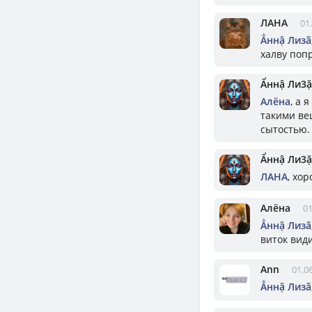
ЛАНА
01
Ẳннậ Лизã
халву поп
Ẩннậ Ли3ặ
Алёна
, а 
такими ве
сытостью.
Ẩннậ Ли3ặ
ЛАНА
, хор
Алёна
01
Ẳннậ Лизã
виток вид
Ann
01.0
Ẳннậ Лизã