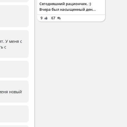
Сегодняшний рациончик. :)
Вчера был насыщенный ден...
9
67
ят. У меня с
ь с
 меня новый