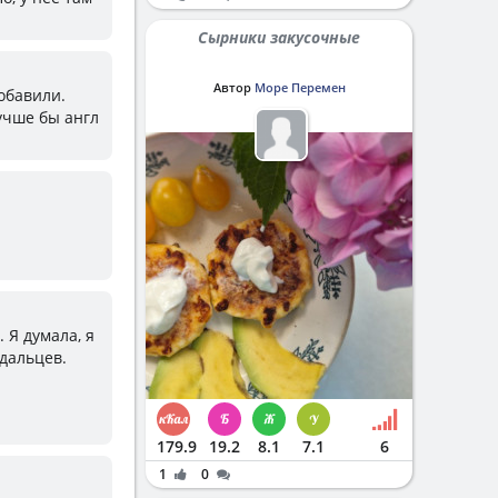
Сырники закусочные
Автор
Море Перемен
добавили.
учше бы англ
. Я думала, я
удальцев.
179.9
19.2
8.1
7.1
6
1
0