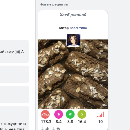
Новые рецепты
Хлеб ржаной
Автор
Валентина
ским )))) А
178.3
8.4
8.8
16.4
10
м к похудению
4
4
о, у нее там