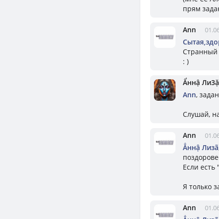
прям зада
Ann
01.0
Сытая,здо
Странный 
: )
Ẩннậ Ли3ặ
Ann
, зада
Слушай, н
Ann
01.0
Ẳннậ Лизã
поздоровее
Если есть 
Я только з
Ann
01.0