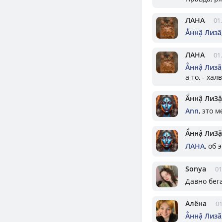
ЛАНА
01
Ẳннậ Лизã
ЛАНА
01
Ẳннậ Лизã
а то, - ха
Ẩннậ Ли3ặ
Ann
, это 
Ẩннậ Ли3ặ
ЛАНА
, об
Sonya
01
Давно бега
Алёна
01
Ẳннậ Лизã