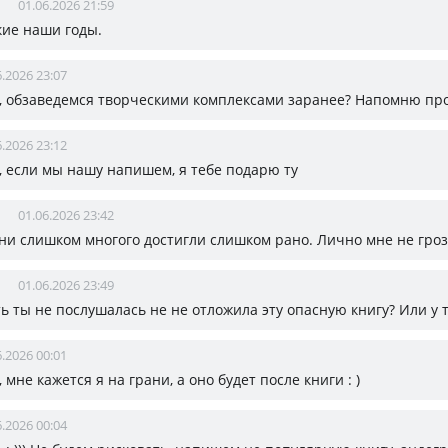
01.06.2026 21:59
акие наши годы.
6.2026 23:07
, обзаведемся творческими комплексами заранее? Напомню про
6.2026 23:12
, если мы нашу напишем, я тебе подарю ту
01.06.2026 23:42
 они слишком многого достигли слишком рано. Лично мне не гроз
01.06.2026 23:49
сть ты не послушалась не не отложила эту опасную книгу? Или у 
6.2026 00:01
, мне кажется я на грани, а оно будет после книги : )
6.2026 00:04