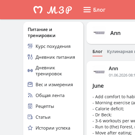
Блог
Питание и
Ann
тренировки
Курс похудения
Блог
Кулинарная 
Дневник питания
Дневник
Ann
тренировок
01.06.2026 08:
Вес и измерения
June
Общая лента
- Add comfort to habit
- Morning exercise (a l
Рецепты
- Calorie deficit;
- Dr Beck;
Статьи
- 3-6 workouts per we
- Run to (the) Forest,
Истории успеха
- Move after eating;