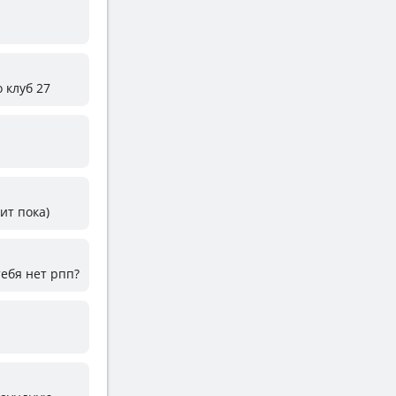
 клуб 27
ит пока)
тебя нет рпп?