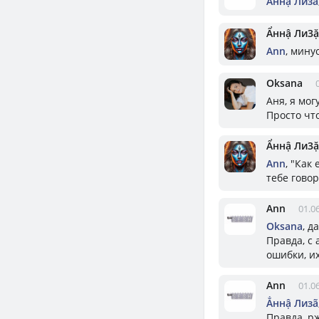
Ẳннậ Лизã
Ẩннậ Ли3ặ
Ann
, мину
Oksana
Аня, я мог
Просто чт
Ẩннậ Ли3ặ
Ann
, "Как
тебе гово
Ann
01.0
Oksana
, д
Правда, с
ошибки, их
Ann
01.0
Ẳннậ Лизã
Правда, р