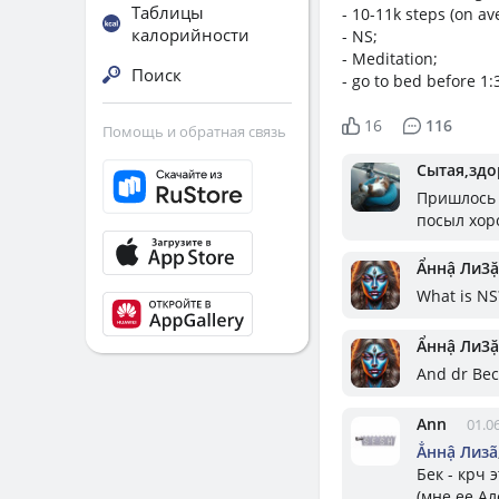
Таблицы
- 10-11k steps (on av
калорийности
- NS;
- Meditation;
Поиск
- go to bed before 1:
16
116
Помощь и обратная связь
Сытая,здо
Пришлось 
посыл хор
Ẩннậ Ли3ặ
What is NS
Ẩннậ Ли3ặ
And dr Bec
Ann
01.0
Ẳннậ Лизã
Бек - крч 
(мне ее Ал