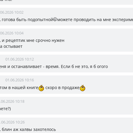
.06.2026 10:02
, готова быть подопытной🤭можете проводить на мне экспери
.06.2026 10:04
, и рецептик мне срочно нужен
лва остывает
01.06.2026 10:12
меня и останавливает - время. Если б не это, я б огого
01.06.2026 10:16
 этом в нашей книге
скоро в продаже
.06.2026 10:18
ете?)
.06.2026 10:26
, блин аж халвы захотелось