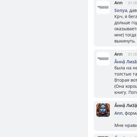
Ann
01.0
Sonya
, да
Крч, я бег
дольше год
оказываетс
мне) тогда
выкинуть.
Ann
01.0
Ẳннậ Лизã
была на не
толстые т
Вторая вот
(Она хоро
книгу. По
Ẩннậ Ли3ặ
Ann
, форм
Мне нрави