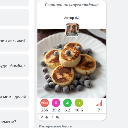
Сырники низкоуглеводные
Автор
ДД
ания лексики?
будет бомба, я
и мне - делай
286
39.2
6.2
16.6
7
2
1
времени?
Интересные блоги