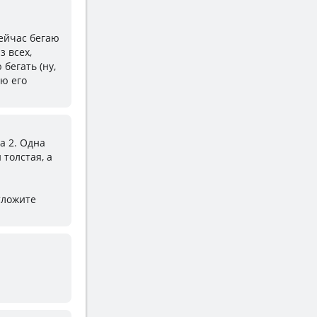
Сейчас бегаю
з всех,
 бегать (ну,
аю его
а 2. Одна
 толстая, а
тложите