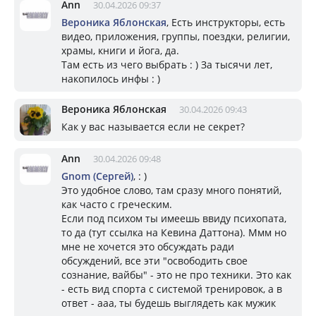
Ann
30.04.2026 09:37
Вероника Яблонская
, Есть инструкторы, есть
видео, приложения, группы, поездки, религии,
храмы, книги и йога, да.
Там есть из чего выбрать : ) За тысячи лет,
накопилось инфы : )
Вероника Яблонская
30.04.2026 09:43
Как у вас называется если не секрет?
Ann
30.04.2026 09:48
Gnom (Сергей)
, : )
Это удобное слово, там сразу много понятий,
как часто с греческим.
Если под психом ты имеешь ввиду психопата,
то да (тут ссылка на Кевина Даттона). Ммм но
мне не хочется это обсуждать ради
обсуждений, все эти "освободить свое
сознание, вайбы" - это не про техники. Это как
- есть вид спорта с системой тренировок, а в
ответ - ааа, ты будешь выглядеть как мужик