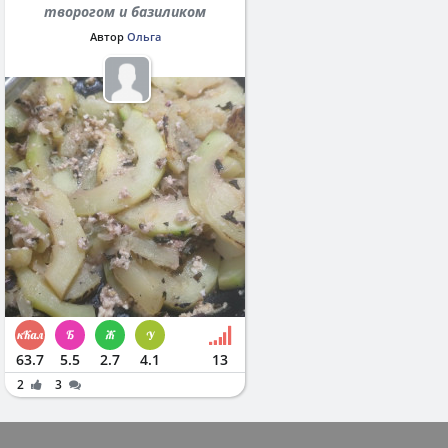
творогом и базиликом
Автор
Ольга
63.7
5.5
2.7
4.1
13
2
3