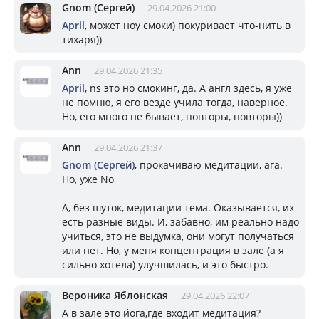
Gnom (Сергей)
29.04.2026 21:00
April
, может ноу смоки) покуривает что-нить в
тихаря))
Ann
29.04.2026 21:35
April
, ns это но смокинг, да. А англ здесь, я уже
не помню, я его везде учила тогда, наверное.
Но, его много не бывает, повторы, повторы))
Ann
29.04.2026 21:37
Gnom (Сергей)
, прокачиваю медитации, ага.
Но, уже No
А, без шуток, медитации тема. Оказывается, их
есть разные виды. И, забавно, им реально надо
учиться, это не выдумка, они могут получаться
или нет. Но, у меня концентрация в зале (а я
сильно хотела) улучшилась, и это быстро.
Вероника Яблонская
29.04.2026 22:07
А в зале это йога,где входит медитация?