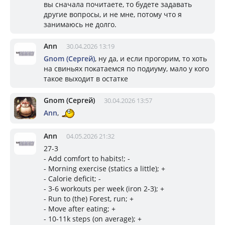
вы сначала почитаете, то будете задавать
другие вопросы, и не мне, потому что я
занимаюсь не долго.
Ann
30.04.2026 13:19
Gnom (Сергей)
, ну да, и если прогорим, то хоть
на свиньях покатаемся по подиуму, мало у кого
такое выходит в остатке
Gnom (Сергей)
30.04.2026 13:57
Ann
,
Ann
04.05.2026 21:32
27-3
- Add comfort to habits!; -
- Morning exercise (statics a little); +
- Calorie deficit; -
- 3-6 workouts per week (iron 2-3); +
- Run to (the) Forest, run; +
- Move after eating; +
- 10-11k steps (on average); +