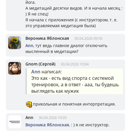
йога.
А медитаций десятки видов. И я начала месяц :
) Я не спец!
Я начала с приложения (с инструктором, т. е.
это управляемая медитация была)
Вероника Яблонская
30.04.2026 09:59
Ann
, тут ведь главное диалог отключить
мысленный в медитации?
Gnom (Сергей)
30.04.2026 10:04
Ann
написал:
Это как - есть вид спорта с системой
тренировок, а в ответ - ааа, ты будешь
выглядеть как мужик
прикольная и понятная интерпретация.
Ann
30.04.2026 10:05
Вероника Яблонская
, : ) я не инструктор.