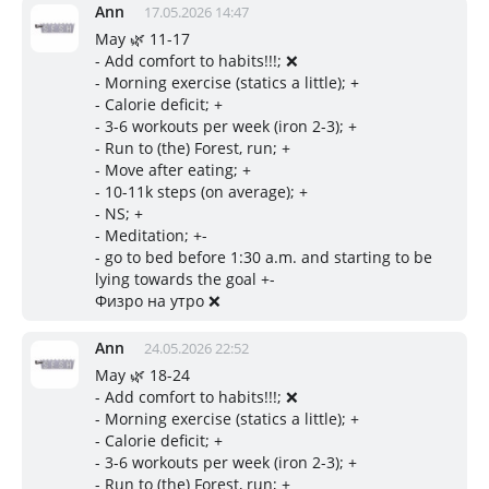
Ann
17.05.2026 14:47
May 🌿 11-17
- Add comfort to habits!!!; ❌
- Morning exercise (statics a little); +
- Calorie deficit; +
- 3-6 workouts per week (iron 2-3); +
- Run to (the) Forest, run; +
- Move after eating; +
- 10-11k steps (on average); +
- NS; +
- Meditation; +-
- go to bed before 1:30 a.m. and starting to be
lying towards the goal +-
Физро на утро ❌
Ann
24.05.2026 22:52
May 🌿 18-24
- Add comfort to habits!!!; ❌
- Morning exercise (statics a little); +
- Calorie deficit; +
- 3-6 workouts per week (iron 2-3); +
- Run to (the) Forest, run; +