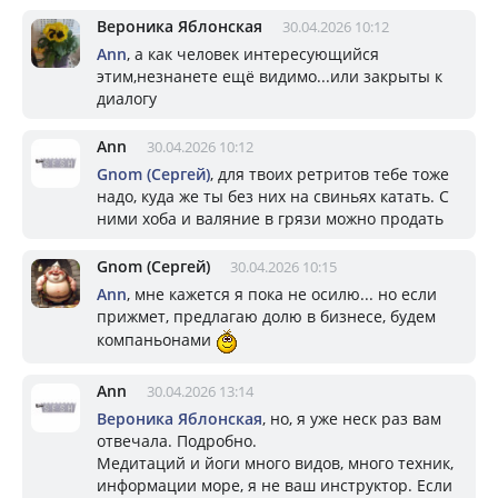
Вероника Яблонская
30.04.2026 10:12
Ann
, а как человек интересующийся
этим,незнанете ещё видимо...или закрыты к
диалогу
Ann
30.04.2026 10:12
Gnom (Сергей)
, для твоих ретритов тебе тоже
надо, куда же ты без них на свиньях катать. С
ними хоба и валяние в грязи можно продать
Gnom (Сергей)
30.04.2026 10:15
Ann
, мне кажется я пока не осилю... но если
прижмет, предлагаю долю в бизнесе, будем
компаньонами
Ann
30.04.2026 13:14
Вероника Яблонская
, но, я уже неск раз вам
отвечала. Подробно.
Медитаций и йоги много видов, много техник,
информации море, я не ваш инструктор. Если