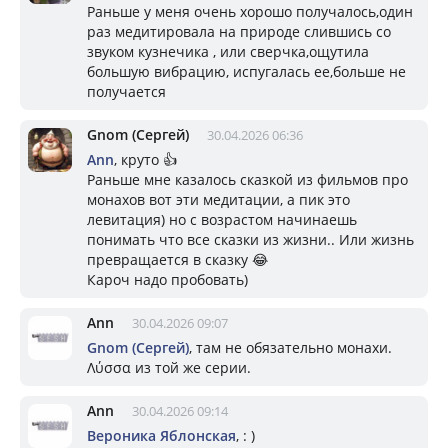
Раньше у меня очень хорошо получалось,один
раз медитировала на природе слившись со
звуком кузнечика , или сверчка,ощутила
большую вибрацию, испугалась ее,больше не
получается
Gnom (Сергей)
30.04.2026 06:36
Ann
, круто 👍
Раньше мне казалось сказкой из фильмов про
монахов вот эти медитации, а пик это
левитация) но с возрастом начинаешь
понимать что все сказки из жизни.. Или жизнь
превращается в сказку 😂
Кароч надо пробовать)
Ann
30.04.2026 09:07
Gnom (Сергей)
, там не обязательно монахи.
Λύσσα из той же серии.
Ann
30.04.2026 09:14
Вероника Яблонская
, : )