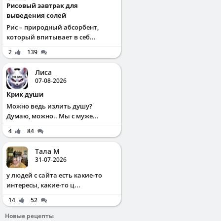
Рисовый завтрак для
выведения солей
Рис – природный абсорбент,
который впитывает в себ...
2
139
Лиса
07-08-2026
Крик души
Можно ведь излить душу?
Думаю, можно.. Мы с муже...
4
84
Тала М
31-07-2026
у людей с сайта есть какие-то
интересы, какие-то ц...
14
52
Новые рецепты