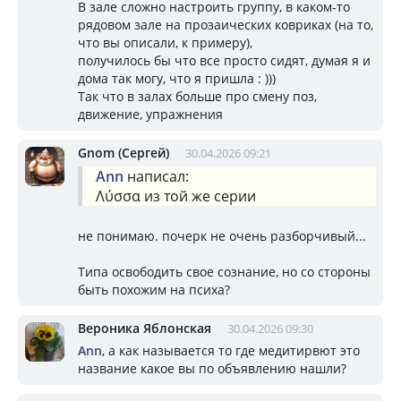
В зале сложно настроить группу, в каком-то
рядовом зале на прозаических ковриках (на то,
что вы описали, к примеру),
получилось бы что все просто сидят, думая я и
дома так могу, что я пришла : )))
Так что в залах больше про смену поз,
движение, упражнения
Gnom (Сергей)
30.04.2026 09:21
Ann
написал:
Λύσσα из той же серии
не понимаю. почерк не очень разборчивый...
Типа освободить свое сознание, но со стороны
быть похожим на психа?
Вероника Яблонская
30.04.2026 09:30
Ann
, а как называется то где медитирвют это
название какое вы по объявлению нашли?