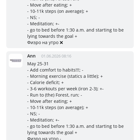
- Move after eating; +
- 10-11k steps (on average); +
- NS; -
- Meditation; +-
- go to bed before 1:30 a.m. and starting to be
lying towards the goal +
Физро на утро ❌
Ann
01.06.2026 08:16
May 25-31
- Add comfort to habits!!!; -
- Morning exercise (statics a little); +
- Calorie deficit; +
- 3-6 workouts per week (iron 2-3); +-
- Run to (the) Forest, run; -
- Move after eating; +
- 10-11k steps (on average); +
- NS; -
- Meditation; +-
- go to bed before 1:30 a.m. and starting to be
lying towards the goal +
Физро на утро -