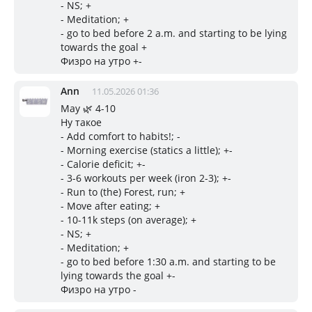
- NS; +
- Meditation; +
- go to bed before 2 a.m. and starting to be lying
towards the goal +
Физро на утро +-
Ann
11.05.2026 01:36
May 🌿 4-10
Ну такое
- Add comfort to habits!; -
- Morning exercise (statics a little); +-
- Calorie deficit; +-
- 3-6 workouts per week (iron 2-3); +-
- Run to (the) Forest, run; +
- Move after eating; +
- 10-11k steps (on average); +
- NS; +
- Meditation; +
- go to bed before 1:30 a.m. and starting to be
lying towards the goal +-
Физро на утро -