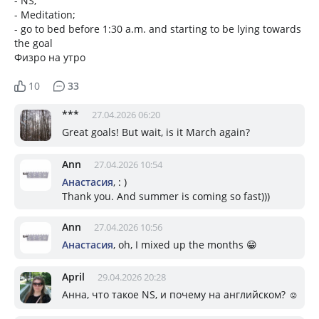
- NS;
- Meditation;
- go to bed before 1:30 a.m. and starting to be lying towards
the goal
Физро на утро
10
33
***
27.04.2026 06:20
Great goals! But wait, is it March again?
Ann
27.04.2026 10:54
Анастасия
, : )
Thank you. And summer is coming so fast)))
Ann
27.04.2026 10:56
Анастасия
, oh, I mixed up the months 😁
April
29.04.2026 20:28
Анна, что такое NS, и почему на английском? ☺️