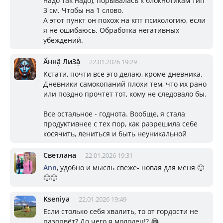
надо так надо), порывалась к блокнотикам тип
3 см. Чтобы на 1 слово.
А этот пункт он похож на кпт психологию, если
я не ошибаюсь. Обработка негативных
убеждений.
Ẩннậ Ли3ặ
22.01.2026 19:29
Кстати, почти все это делаю, кроме дневника.
Дневники самокопаний плохи тем, что их рано
или поздно прочтет тот, кому не следовало бы.
Все остальное - годнота. Вообще, я стала
продуктивнее с тех пор, как разрешила себе
косячить, лениться и быть неуникальной
Светлана
22.01.2026 19:31
Ann
, удобно и мысль свеже- новая для меня 🙂
🙂🙂
Kseniya
22.01.2026 19:49
Если столько себя хвалить, то от гордости не
разорвёт? До чего я молодец!? 😂