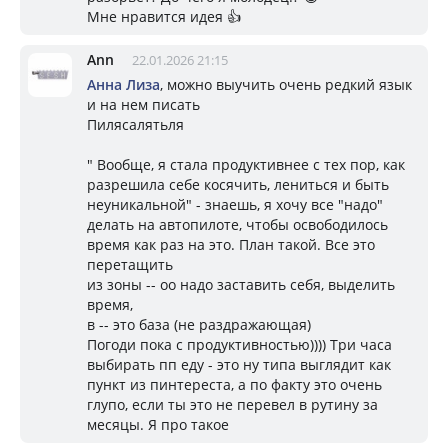
Мне нравится идея 👍
Ann
22.01.2026 21:15
Aнна Лизa
, можно выучить очень редкий язык
и на нем писать
Пилясалятьля
" Вообще, я стала продуктивнее с тех пор, как
разрешила себе косячить, лениться и быть
неуникальной" - знаешь, я хочу все "надо"
делать на автопилоте, чтобы освободилось
время как раз на это. План такой. Все это
перетащить
из зоны -- оо надо заставить себя, выделить
время,
в -- это база (не раздражающая)
Погоди пока с продуктивностью)))) Три часа
выбирать пп еду - это ну типа выглядит как
пункт из пинтереста, а по факту это очень
глупо, если ты это не перевел в рутину за
месяцы. Я про такое