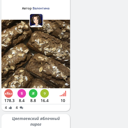
Автор
Валентина
178.3
8.4
8.8
16.4
10
4
4
Цветаевский яблочный
пирог