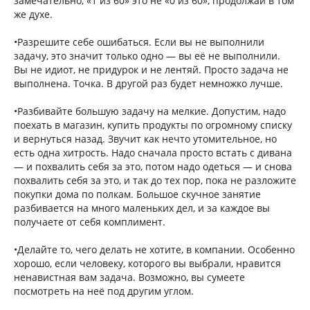
замечательно, «1 из 60» это не «0 из 60», продолжай в том
же духе.
•Разрешите себе ошибаться. Если вы не выполнили
задачу, это значит только одно — вы её не выполнили.
Вы не идиот, не придурок и не лентяй. Просто задача не
выполнена. Точка. В другой раз будет немножко лучше.
•Разбивайте большую задачу на мелкие. Допустим, надо
поехать в магазин, купить продукты по огромному списку
и вернуться назад. Звучит как нечто утомительное, но
есть одна хитрость. Надо сначала просто встать с дивана
— и похвалить себя за это, потом надо одеться — и снова
похвалить себя за это, и так до тех пор, пока не разложите
покупки дома по полкам. Большое скучное занятие
разбивается на много маленьких дел, и за каждое вы
получаете от себя комплимент.
•Делайте то, чего делать не хотите, в компании. Особенно
хорошо, если человеку, которого вы выбрали, нравится
ненавистная вам задача. Возможно, вы сумеете
посмотреть на неё под другим углом.