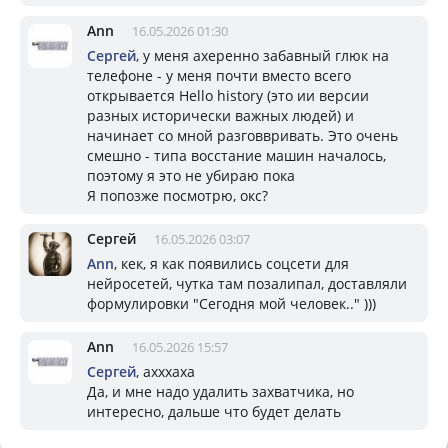
Ann
16.05.2026 01:30
Сергей
, у меня ахеренно забавный глюк на
телефоне - у меня почти вместо всего
открывается Hello history (это ии версии
разных исторически важных людей) и
начинает со мной разговвривать. Это очень
смешно - типа восстание машин началось,
поэтому я это не убираю пока
Я попозже посмотрю, окс?
Сергей
16.05.2026 03:07
Ann
, кек, я как появились соцсети для
нейросетей, чутка там позалипал, доставляли
формулировки "Сегодня мой человек.." )))
Ann
16.05.2026 15:57
Сергей
, ахххаха
Да, и мне надо удалить захватчика, но
интересно, дальше что будет делать