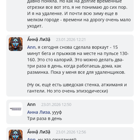
давно поняла. Но как на долгие временные
отрезки все вот это, я не понимаю до сих пор.
И я на удаленке. И почти всю зиму еще в
мелком городе - времени на дорогу очень мало
уходит.
Ẩннậ Ли3ặ
23.01.2026 12:21
Ann
, я сегодня снова сделала воркаут - 15
минут бега и прыжков на месте на пульсе 130-
160. Это сто калорий. Это можно делать два-
три раза в день, когда работаешь дома, как
разминка. Пока у меня все для удаленщиков.
(Ну ок, ещё есть шведская стенка, атжиманя и
гантели. Но это очень эпизодически)
Ann
23.01.2026 12:50
Aнна Лизa
, уууф
Три раза в день
Ẩннậ Ли3ặ
23.01.2026 12:56
Ann
, ну это ожидание))