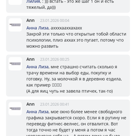
Лилия
, : ))) встать - это же шаг 1 он и есть
тяжелый, да)))
Ann
23.01.2026 00:04
Aнна Лизa
, аххххааххахахх
Закрой эти только что открытые тобой области
психологии, плиз аххах это пугает, потому что
можно развить
Ann
23.01.2026 00:25
Aнна Лизa
, мне страшно считать сколько я
трачу времени на выбор еды, покупку и
готовку. Ну, за молочкой я в деревню ездила,
как пример 👉🏻👈🏻
(А для яиц чуть не завела птичек, так-то)
Ann
23.01.2026 00:41
Aнна Лизa
, мое окно более менее свободного
графика закрывается скоро. Если я в рутину не
переведу фитнес-велнес, он отвалится. Вот
тогда точно не будет у меня а потом я час
уговариваю себя на... А потом дома не было