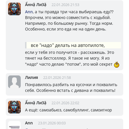
Ẩннậ Ли3ặ
22.01.2026 21:53
Ann
, а ты правда три часа выбираешь еду??
Впрочем, это можно совместить с ходьбой.
Например, по большому рынку. Тогда норм.
Особенно, если это еда не на один день.
все "надо" делать на автопилоте,
если у тебя это получится - расскажешь. Это
тянет на бестселлер. Я такое не могу. Я из
"надо" часто делаю "потом", это мой секрет
Лилия
22.01.2026 21:58
Понравилось разбить на кусочки и похвалить
себя. Особенно встать с дивана и похвалить!
Ẩннậ Ли3ặ
22.01.2026 22:02
А ещё: самоабьюз, самобуллинг, самоигнор
Ann
23.01.2026 00:03