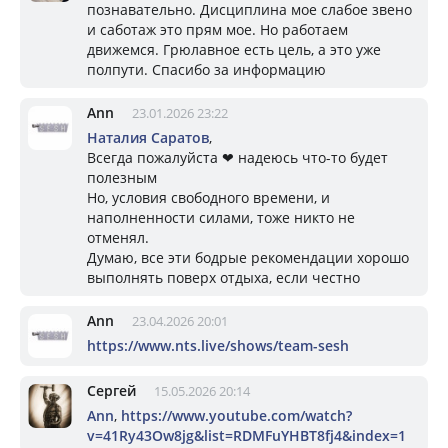
познавательно. Дисциплина мое слабое звено
и саботаж это прям мое. Но работаем
движемся. Грюлавное есть цель, а это уже
полпути. Спасибо за информацию
Ann
23.01.2026 23:22
Наталия Саратов
,
Всегда пожалуйста ❤ надеюсь что-то будет
полезным
Но, условия свободного времени, и
наполненности силами, тоже никто не
отменял.
Думаю, все эти бодрые рекомендации хорошо
выполнять поверх отдыха, если честно
Ann
23.04.2026 20:01
https://www.nts.live/shows/team-sesh
Сергей
15.05.2026 20:14
Ann
,
https://www.youtube.com/watch?
v=41Ry43Ow8jg&list=RDMFuYHBT8fj4&index=1