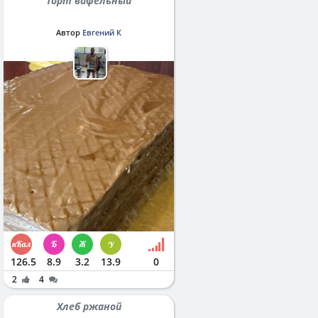
Торт вафельный
Автор
Евгений К
126.5
8.9
3.2
13.9
0
2
4
Хлеб ржаной