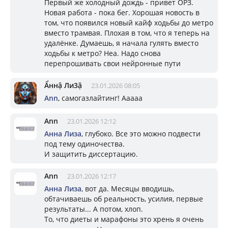
Первый же холодный дождь - привет ОРЗ.
Новая работа - пока бег. Хорошая новость в
том, что появился новый кайф ходьбы до метро
вместо трамвая. Плохая в том, что я теперь на
удалёнке. Думаешь, я начала гулять вместо
ходьбы к метро? Неа. Надо снова
перепрошивать свои нейронные пути
Ẩннậ Ли3ặ
23.01.2026 08:05
Ann
, самогазлайтинг! Ааааа
Ann
23.01.2026 12:12
Aнна Лизa
, глубоко. Все это можно подвести
под тему одиночества.
И защитить диссертацию.
Ann
23.01.2026 12:17
Aнна Лизa
, вот да. Месяцы вводишь,
обтачиваешь об реальность, усилия, первые
результаты... А потом, хлоп.
То, что диеты и марафоны это хрень я очень