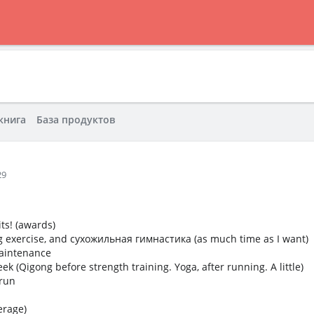
книга
База продуктов
29
ts! (awards)
 exercise, and сухожильная гимнастика (as much time as I want)
maintenance
ek (Qigong before strength training. Yoga, after running. A little)
 run
erage)