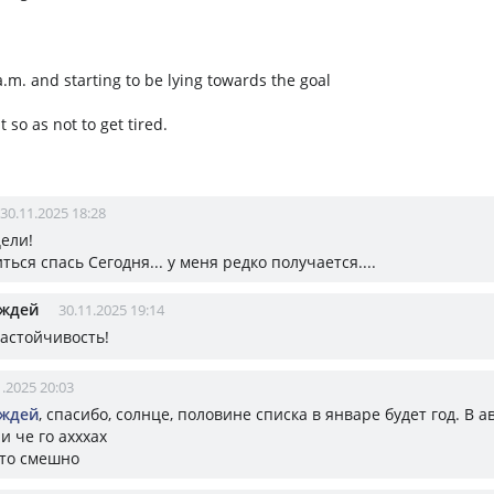
a.m. and starting to be lying towards the goal
t so as not to get tired.
30.11.2025 18:28
ели!
ться спась Сегодня... у меня редко получается....
ождей
30.11.2025 19:14
настойчивость!
1.2025 20:03
ождей
, спасибо, солнце, половине списка в январе будет год. В 
и че го ахххах
это смешно