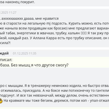
иза наконец покурит.
2.2025 11:27
, ахххххаааххх даааа, мне нравится
ю в старости на легальную mj подсесть. Курить можно, есть по
 уже наныла всем продавцам как бросаю) мне предлагают вариан
й табак, энергетики в жвачках, трубку, кальян 🤦🏼‍♀️ Я так ржу 
бкой, каждый раз. У Аллана Карра есть про трубку описание, он
сила?!
ождей
01.12.2025 11:35
писал:
о база. Без мышц я что другое смогу?
тро с мышцам. Я в тренажерку немножко ходила, но быстро отва
 отжималась, приседала. А на боксе нам потихонечку то гантели 
подсунут. И все так невзаначай, между делом, очень естественн
На кравмаге мы тоже бегаем, деремся, потом хоп - упал-отжал