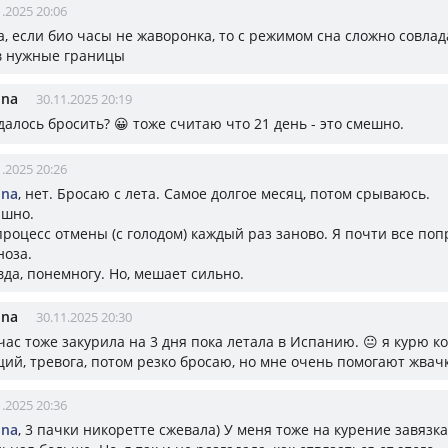
1.2025 20:06
да, если био часы не жаворонка, то с режимом сна сложно совла
в нужные границы
ina
30.11.2025 20:19
далось бросить? 😀 тоже считаю что 21 день - это смешно.
1.2025 20:26
ina
, нет. Бросаю с лета. Самое долгое месяц, потом срываюсь.
ашно.
процесс отмены (с голодом) каждый раз заново. Я почти все поп
ноза.
да, понемногу. Но, мешает сильно.
ina
30.11.2025 20:30
йчас тоже закурила на 3 дня пока летала в Испанию. 😐 я курю к
ций, тревога, потом резко бросаю, но мне очень помогают жвач
1.2025 20:36
ina
, 3 пачки никоретте сжевала) У меня тоже на курение завязка