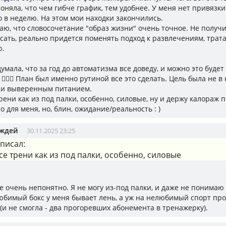
поняла, что чем гибче график, тем удобнее. У меня нет привязки
о в неделю. На этом мои находки закончились.
маю, что словосочетание "образ жизни" очень точное. Не получ
исать, реально придется поменять подход к развлечениям, трата
ю.
умала, что за год до автоматизма все доведу, и можно это будет
🤦🏼‍♀️ План был именно рутиной все это сделать. Цель была не в к
 и выверенным питанием.
рени как из под палки, особенно, силовые, ну и держу калораж 
о для меня, но, блин, ожидание/реальность : )
ождей
30.11.2025 23:25
писал:
се трени как из под палки, особенно, силовые
е очень непонятно. Я не могу из-под палки, и даже не понимаю 
юбимый бокс у меня бывает лень, а уж на нелюбимый спорт про
(и не смогла - два прогоревших абонемента в тренажерку).