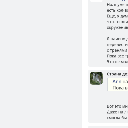
Но, я уже 
есть кол-в
Еще, я ду
что-то вп
окружени
Я наивно д
перевести 
с тренями
Пока все т
Это не мал
Страна д
Ann
на
Пока в
Вот это мн
Даже на л
смогла бы 