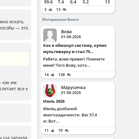
99.6
7.4
6.4
3.2
13
3
13
Интересные блоги
ужно искать
способы — это
Вова
01-08-2026
Как я обманул систему, купил
мультиварку и стал 75...
Ребята, всем привет! Помните
меня? Того Вову, кото...
14
138
- как им
Марусичка
слетает все к
01-08-2026
Июль 2026
Месяц долбаной
многозадачности. Вес 57,4
кг.Вот...
11
79
ты ща загнула