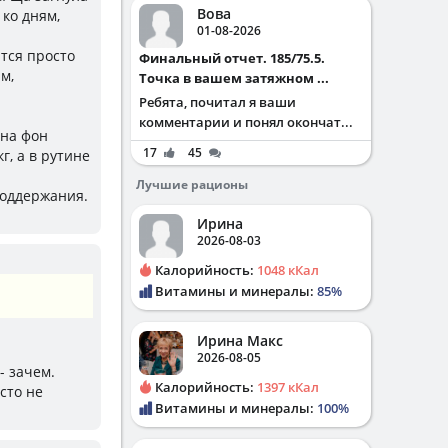
Вова
 ко дням,
01-08-2026
ится просто
Финальный отчет. 185/75.5.
м,
Точка в вашем затяжном ...
Ребята, почитал я ваши
комментарии и понял окончат...
 на фон
17
45
г, а в рутине
Лучшие рационы
поддержания.
Ирина
2026-08-03
Калорийность:
1048 кКал
Витамины и минералы:
85%
Ирина Макс
2026-08-05
- зачем.
Калорийность:
1397 кКал
сто не
Витамины и минералы:
100%