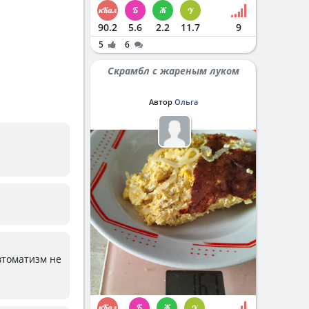
90.2
5.6
2.2
11.7
9
5
6
Скрамбл с жареным луком
Автор
Ольга
автоматизм не