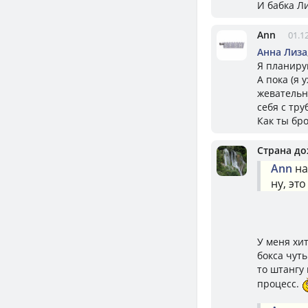
И бабка Л
Ann
01.1
Aнна Лизa
Я планиру
А пока (я
жевательны
себя с тру
Как ты бро
Страна д
Ann
на
ну, эт
У меня хи
бокса чуть
то штангу 
процесс.