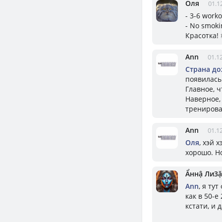
Оля
01.1
- 3-6 work
- No smoki
Красотка! 
Ann
01.1
Страна д
появилась 
Главное, 
Наверное, 
тренирова
Ann
01.1
Оля
, хэй 
хорошо. Но
Ẩннậ Ли3ặ
Ann
, я ту
как в 50-е
кстати, и 