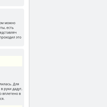
том можно
ты, есть
представляч
 проходил это
лилась. Для
в руки дадут,
о вплетено в
ся.