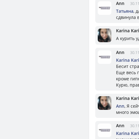
Ann
30.1
Татьяна
, 
сдвинула 
Karina Kar
А курить у
Ann
30.1
Karina Kar
Бесит стр
Еще весь 
кроме гип
Курю, прав
Karina Kar
Ann
, Я се
много эмо
Ann
30.1
Karina Kar