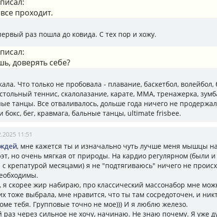
писал:
все проходит.
первый раз пошла до ковида. С тех пор и хожу.
писал:
ь, доверять себе?
кала. Что только не пробовала - плавание, баскетбол, волейбол,
стольный теннис, скалолазание, карате, ММА, тренажерка, зумба
ые танцы. Все отваливалось, дольше года ничего не продержал
 бокс, бег, кравмага, бальные танцы, ultimate frisbee.
2.2025 11:51
ождей
, мне кажется ты и изначально чуть лучше меня мышцы н
фэт, но очень мягкая от природы. На кардио регулярном (были и
 с крепатурой месяцами) я не "подтягиваюсь" ничего не происх
еобходимы.
м, я скорее жир набираю, про классический массонабор мне мож
 их тоже выбрала, мне нравится, что ты там сосредоточен, и ник
оме тебя. Групповые точно не мое))) И я люблю железо.
 раз через сильное не хочу, начинаю. Не знаю почему. Я уже д