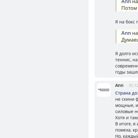
Ann
на
Потом 
Я на бокс 
Ann
на
Думаеш
Я долго ис
теннис, на
современн
годы зашли
Ann
01.1
Страна д
не скини 
мощные, и
силовые н
Хотя и та
В итоге, я
помеха, кр
Но, каждый