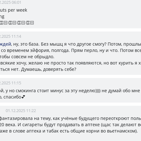
2.2025 06:01
outs per week
ng
👏🏻👏🏻👏🏻👏🏻
2.2025 11:14
ождей
, ну, это база. Без мышц я что другое смогу? Потом, прошлы
со временем эйфория, полгода. Прям перло, ну и что. Потом вс
чтобы совсем не обрыдло.
всякие хочу, желаю не просто так появляются, но вот курить я х
ться нет. Думаешь, доверять себе?
2.2025 11:15
хэй, у но смокинга стоит минус за эту неделю)))) не думай обо мн
, спасибо💕
01.12.2025 11:22
т фантазировала на тему, как учёные будущего переоткроют поль
 20 века. И сигареты будут продавать в аптеке (щас так делают 
даже в слове аптека и табак есть общие корни во вьетнамском).