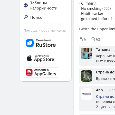
Таблицы
- Climbing
калорийности
- No smoking (🤦🏼‍♀️)
- Habit tracker
Поиск
- go to bed before 1 
I write the upper limi
Помощь и обратная связь
6
62
Татьяна
Хорошие ц
ВОт с ложи
Страна д
Браво за 
Ann
30.1
Страна д
перешло н
21 день - 