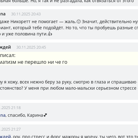
ная больше. Но, я так и не разгадала, как отвязаться от этого
ina
30.11.2025 20:43
 даже Никоретт не помогает — жаль.🙁 Значит, действительно н
риант, который тебе подойдёт. Но то, что ты пробуешь разные 
 и уже половина пути.👍
ождей
30.11.2025 20:45
писал:
матизм не перешло ни че го
у я хожу, всех нежно беру за руку, смотрю в глаза и спрашиваю 
остоянство? У меня при любом мало-мальски серьезном стрессе 
1.2025 21:18
ina
, спасибо, Карина💕
1.2025 21:27
ождей
, ооу, про стресс и форс мажоры я молчу, ты чего, вот это 