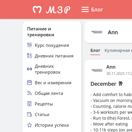
Блог
Питание и
Ann
тренировки
Курс похудения
Блог
Кулинарная 
Дневник питания
Дневник
Ann
тренировок
30.11.2025 17:
Вес и измерения
December 🥂
Общая лента
- Add comfort to habi
- Vacuum on morning
Рецепты
- Counting, calorie 
- 3-6 workouts per we
Статьи
- Run to (the) Forest,
- Move after eating
Истории успеха
- 10-11k steps (on av