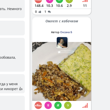
148.4
10.3
10.6
2.9
11
дать. Немного
0
1
Омлет с кабачком
Автор
Оксана Б
робовала,
огда у меня
ки никорет 👍