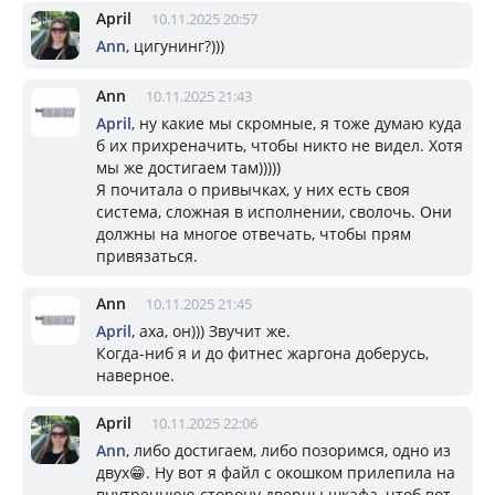
April
10.11.2025 20:57
Ann
, цигунинг?)))
Ann
10.11.2025 21:43
April
, ну какие мы скромные, я тоже думаю куда
б их прихреначить, чтобы никто не видел. Хотя
мы же достигаем там)))))
Я почитала о привычках, у них есть своя
система, сложная в исполнении, сволочь. Они
должны на многое отвечать, чтобы прям
привязаться.
Ann
10.11.2025 21:45
April
, аха, он))) Звучит же.
Когда-ниб я и до фитнес жаргона доберусь,
наверное.
April
10.11.2025 22:06
Ann
, либо достигаем, либо позоримся, одно из
двух😁. Ну вот я файл с окошком прилепила на
внутреннюю сторону дверцы шкафа, чтоб вот