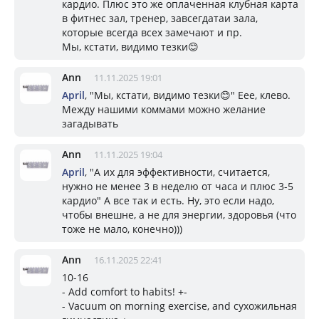
кардио. Плюс это же оплаченная клубная карта
в фитнес зал, тренер, завсегдатаи зала,
которые всегда всех замечают и пр.
Мы, кстати, видимо тезки😊
Ann
11.11.2025 19:01
April
, "Мы, кстати, видимо тезки😊" Еее, клево.
Между нашими коммами можно желание
загадывать
Ann
11.11.2025 19:04
April
, "А их для эффективности, считается,
нужно не менее 3 в неделю от часа и плюс 3-5
кардио" А все так и есть. Ну, это если надо,
чтобы внешне, а не для энергии, здоровья (что
тоже не мало, конечно)))
Ann
16.11.2025 22:41
10-16
- Add comfort to habits! +-
- Vacuum on morning exercise, and сухожильная