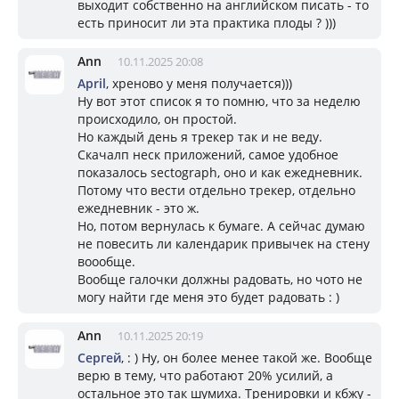
выходит собственно на английском писать - то
есть приносит ли эта практика плоды ? )))
Ann
10.11.2025 20:08
April
, хреново у меня получается)))
Ну вот этот список я то помню, что за неделю
происходило, он простой.
Но каждый день я трекер так и не веду.
Скачалп неск приложений, самое удобное
показалось sectograph, оно и как ежедневник.
Потому что вести отдельно трекер, отдельно
ежедневник - это ж.
Но, потом вернулась к бумаге. А сейчас думаю
не повесить ли календарик привычек на стену
воообще.
Вообще галочки должны радовать, но чото не
могу найти где меня это будет радовать : )
Ann
10.11.2025 20:19
Сергей
, : ) Ну, он более менее такой же. Вообще
верю в тему, что работают 20% усилий, а
остальное это так шумиха. Тренировки и кбжу -