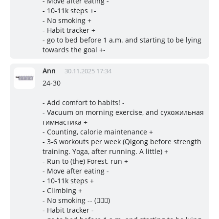
- Move after eating -
- 10-11k steps +-
- No smoking +
- Habit tracker +
- go to bed before 1 a.m. and starting to be lying
towards the goal +-
Ann
30.11.2025 17:34
24-30
- Add comfort to habits! -
- Vacuum on morning exercise, and сухожильная
гимнастика +
- Counting, calorie maintenance +
- 3-6 workouts per week (Qigong before strength
training. Yoga, after running. A little) +
- Run to (the) Forest, run +
- Move after eating -
- 10-11k steps +
- Climbing +
- No smoking -- (🤦🏼‍♀️)
- Habit tracker -