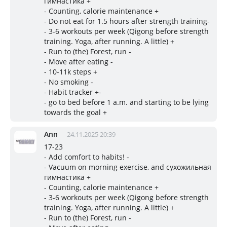
гимнастика +
- Counting, calorie maintenance +
- Do not eat for 1.5 hours after strength training-
- 3-6 workouts per week (Qigong before strength
training. Yoga, after running. A little) +
- Run to (the) Forest, run -
- Move after eating -
- 10-11k steps +
- No smoking -
- Habit tracker +-
- go to bed before 1 a.m. and starting to be lying
towards the goal +
Ann
24.11.2025 20:39
17-23
- Add comfort to habits! -
- Vacuum on morning exercise, and сухожильная
гимнастика +
- Counting, calorie maintenance +
- 3-6 workouts per week (Qigong before strength
training. Yoga, after running. A little) +
- Run to (the) Forest, run -