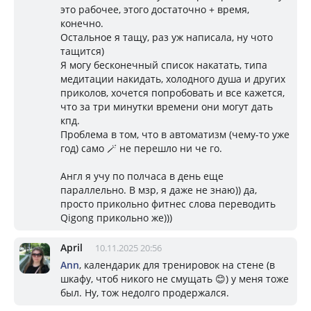
это рабочее, этого достаточно + время,
конечно.
Остальное я тащу, раз уж написала, ну чото
тащится)
Я могу бесконечный список накатать, типа
медитации накидать, холодного душа и других
приколов, хочется попробовать и все кажется,
что за три минутки времени они могут дать
кпд.
Проблема в том, что в автоматизм (чему-то уже
год) само 🪄 не перешло ни че го.
Англ я учу по полчаса в день еще
параллельно. В мзр, я даже не знаю)) да,
просто прикольно фитнес слова переводить
Qigong прикольно же)))
April
10.11.2025 20:56
Ann
, календарик для тренировок на стене (в
шкафу, чтоб никого не смущать 😊) у меня тоже
был. Ну, тож недолго продержался.