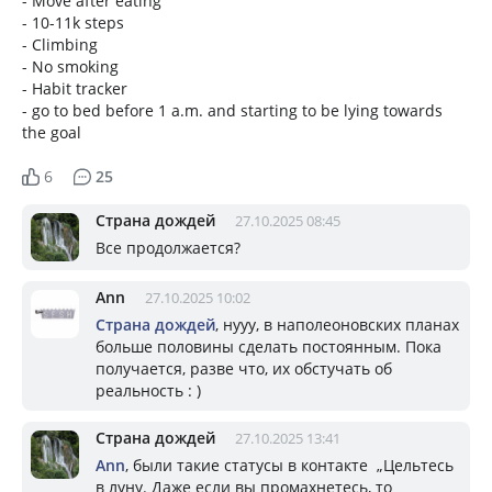
- Move after eating
- 10-11k steps
- Climbing
- No smoking
- Habit tracker
- go to bed before 1 a.m. and starting to be lying towards
the goal
6
25
Страна дождей
27.10.2025 08:45
Все продолжается?
Ann
27.10.2025 10:02
Страна дождей
, нууу, в наполеоновских планах
больше половины сделать постоянным. Пока
получается, разве что, их обстучать об
реальность : )
Страна дождей
27.10.2025 13:41
Ann
, были такие статусы в контакте „Цельтесь
в луну. Даже если вы промахнетесь, то