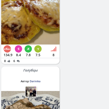
134.9
8.4
7.8
7.5
8
8
6
Голубцы
Автор
Darinika