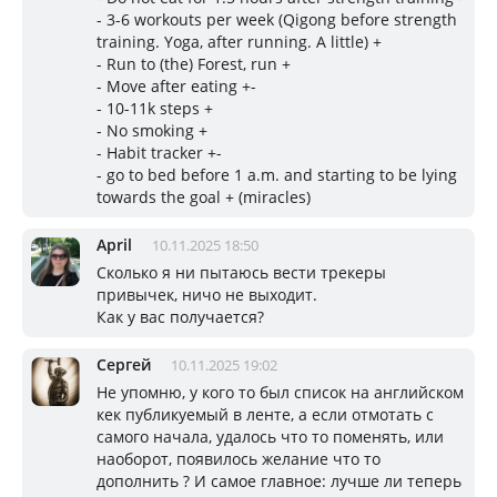
- 3-6 workouts per week (Qigong before strength
training. Yoga, after running. A little) +
- Run to (the) Forest, run +
- Move after eating +-
- 10-11k steps +
- No smoking +
- Habit tracker +-
- go to bed before 1 a.m. and starting to be lying
towards the goal + (miracles)
April
10.11.2025 18:50
Сколько я ни пытаюсь вести трекеры
привычек, ничо не выходит.
Как у вас получается?
Сергей
10.11.2025 19:02
Не упомню, у кого то был список на английском
кек публикуемый в ленте, а если отмотать с
самого начала, удалось что то поменять, или
наоборот, появилось желание что то
дополнить ? И самое главное: лучше ли теперь