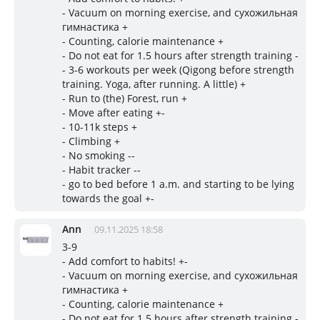
- Vacuum on morning exercise, and сухожильная
гимнастика +
- Counting, calorie maintenance +
- Do not eat for 1.5 hours after strength training -
- 3-6 workouts per week (Qigong before strength
training. Yoga, after running. A little) +
- Run to (the) Forest, run +
- Move after eating +-
- 10-11k steps +
- Climbing +
- No smoking --
- Habit tracker --
- go to bed before 1 a.m. and starting to be lying
towards the goal +-
Ann
09.11.2025 18:58
3-9
- Add comfort to habits! +-
- Vacuum on morning exercise, and сухожильная
гимнастика +
- Counting, calorie maintenance +
- Do not eat for 1.5 hours after strength training -