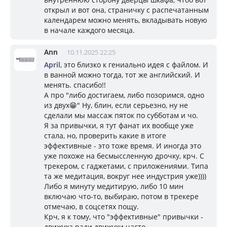
открыл и вот она, страничку с распечатанным
календарем можно менять, вкладывать новую
в начале каждого месяца.
Ann
10.11.2025 22:25
April
, это близко к гениально идея с файлом. И
в ванной можно тогда, тот же английский. И
менять. спасибо!!
А про "либо достигаем, либо позоримся, одно
из двух😁" Ну, блин, если серьезно, ну не
сделали мы массаж пяток по субботам и чо.
Я за привычки, я тут фанат их вообще уже
стала, но, проверить какие в итоге
эффективные - это тоже время. И иногда это
уже похоже на бесмыссленную дрочку, крч. С
трекером, с гаджетами, с приложениями. Типа
та же медитация, вокруг нее индустрия уже))))
Либо я минуту медитирую, либо 10 мин
включаю что-то, выбираю, потом в трекере
отмечаю, в соцсетях пощу.
Крч, я к тому, что "эффективные" привычки -
движуха ради движухи часто.