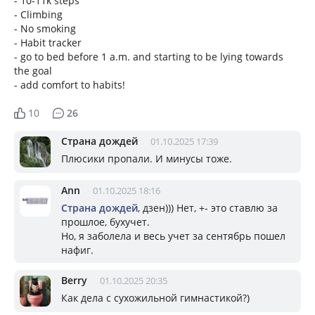
- 10-11k steps
- Climbing
- No smoking
- Habit tracker
- go to bed before 1 a.m. and starting to be lying towards
the goal
- add comfort to habits!
10
26
Страна дождей
01.10.2025 17:39
Плюсики пропали. И минусы тоже.
Ann
01.10.2025 18:16
Страна дождей
, дзен))) Нет, +- это ставлю за
прошлое, бухучет.
Но, я заболела и весь учет за сентябрь пошел
нафиг.
Berry
01.10.2025 20:35
Как дела с сухожильной гимнастикой?)