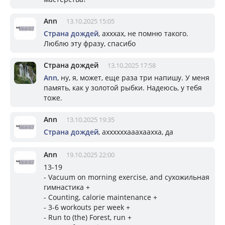
Ann
13.10.2025 15:05
Страна дождей
, ахххах, не помню такого.
Люблю эту фразу, спасибо
Страна дождей
13.10.2025 17:58
Ann
, ну, я, может, еще раза три напишу. У меня
память, как у золотой рыбки. Надеюсь, у тебя
тоже.
Ann
13.10.2025 19:35
Страна дождей
, аххххххааахаахха, да
Ann
19.10.2025 22:00
13-19
- Vacuum on morning exercise, and сухожильная
гимнастика +
- Counting, calorie maintenance +
- 3-6 workouts per week +
- Run to (the) Forest, run +