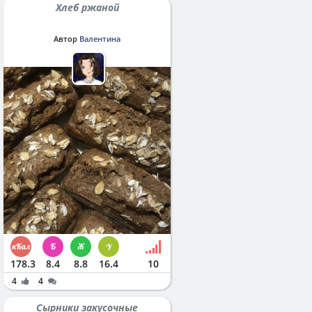
Хлеб ржаной
Автор
Валентина
178.3
8.4
8.8
16.4
10
4
4
Сырники закусочные