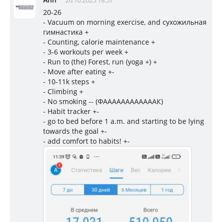
26.10.2025 18:57
20-26
- Vacuum on morning exercise, and сухожильная
гимнастика +
- Counting, calorie maintenance +
- 3-6 workouts per week +
- Run to (the) Forest, run (yoga +) +
- Move after eating +-
- 10-11k steps +
- Climbing +
- No smoking -- (ФААААААААААААК)
- Habit tracker +-
- go to bed before 1 a.m. and starting to be lying
towards the goal +-
- add comfort to habits! +-