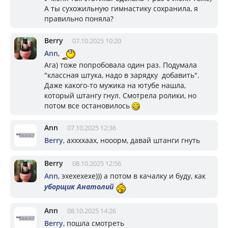
А ты сухожильную гимнастику сохранила, я
правильно поняла?
Berry
07.10.2025 10:20
Ann
,
Ага) тоже попробовала один раз. Подумала
"классная штука, надо в зарядку добавить".
Даже какого-то мужика на ютубе нашла,
который штангу гнул. Смотрела ролики, но
потом все остановилось
Ann
07.10.2025 12:36
Berry
, аххххаах, нооорм, давай штанги гнуть
Berry
08.10.2025 12:56
Ann
, эхехехехе))) а потом в качалку и буду, как
уборщик Анатолий
Ann
08.10.2025 14:26
Berry
, пошла смотреть