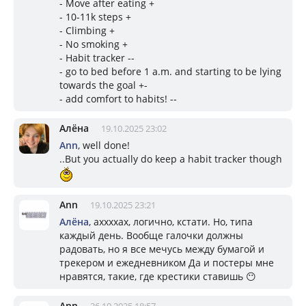
- Move after eating +
- 10-11k steps +
- Climbing +
- No smoking +
- Habit tracker --
- go to bed before 1 a.m. and starting to be lying
towards the goal +-
- add comfort to habits! --
Алёна
19.10.2025 23:02
Ann
, well done!
..But you actually do keep a habit tracker though
Ann
19.10.2025 23:21
Алёна
, аххххах, логично, кстати. Но, типа
каждый день. Вообще галочки должны
радовать, но я все мечусь между бумагой и
трекером и ежедневником Да и постеры мне
нравятся, такие, где крестики ставишь 😶
Ann