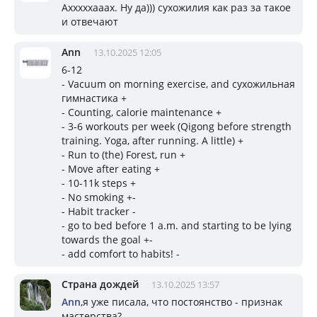
Ахххххааах. Ну да))) сухожилия как раз за такое
и отвечают
Ann
13.10.2025 12:05
6-12
- Vacuum on morning exercise, and сухожильная
гимнастика +
- Counting, calorie maintenance +
- 3-6 workouts per week (Qigong before strength
training. Yoga, after running. A little) +
- Run to (the) Forest, run +
- Move after eating +
- 10-11k steps +
- No smoking +-
- Habit tracker -
- go to bed before 1 a.m. and starting to be lying
towards the goal +-
- add comfort to habits! -
Страна дождей
13.10.2025 13:57
Ann
,я уже писала, что постоянство - признак
мастерства?