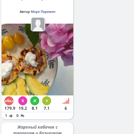
Автор
Море Перемен
179.9
19.2
8.1
7.1
6
1
0
Жареный кабачок с
творогом и базиликом