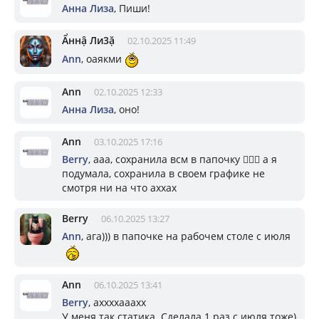
Aнна Лизa
, Пиши!
Ẩннậ Ли3ặ
02.10.2025 11:49
Ann
, оаякми
Ann
02.10.2025 12:33
Aнна Лизa
, оно!
Ann
03.10.2025 17:16
Berry
, ааа, сохранила всм в папочку 🤦🏼‍♀️ а я
подумала, сохранила в своем графике не
смотря ни на что аххах
Berry
06.10.2025 13:27
Ann
, ага))) в папочке на рабочем столе с июля
Ann
06.10.2025 13:41
Berry
, аххххааахх
У меня так статика. Сделала 1 раз с июля тоже)