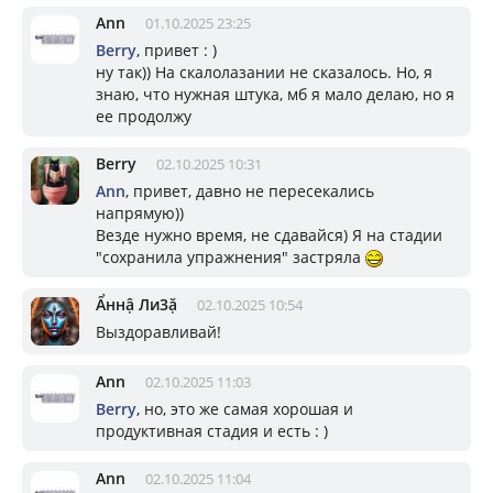
Ann
01.10.2025 23:25
Berry
, привет : )
ну так)) На скалолазании не сказалось. Но, я
знаю, что нужная штука, мб я мало делаю, но я
ее продолжу
Berry
02.10.2025 10:31
Ann
, привет, давно не пересекались
напрямую))
Везде нужно время, не сдавайся) Я на стадии
"сохранила упражнения" застряла
Ẩннậ Ли3ặ
02.10.2025 10:54
Выздоравливай!
Ann
02.10.2025 11:03
Berry
, но, это же самая хорошая и
продуктивная стадия и есть : )
Ann
02.10.2025 11:04