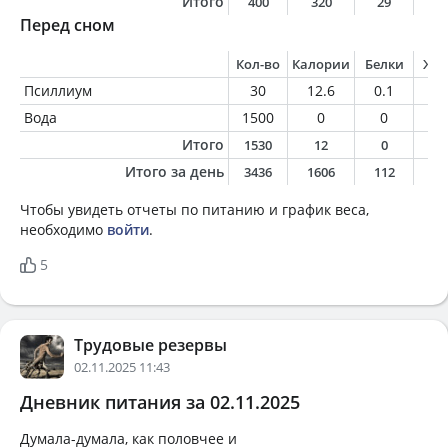
Итого
400
320
29
1
Перед сном
Кол-во
Калории
Белки
Жи
Псиллиум
30
12.6
0.1
0
Вода
1500
0
0
0
Итого
1530
12
0
0
Итого за день
3436
1606
112
6
Чтобы увидеть отчеты по питанию и график веса,
необходимо
войти
.
5
Трудовые резервы
02.11.2025 11:43
Дневник питания за 02.11.2025
Думала-думала, как половчее и