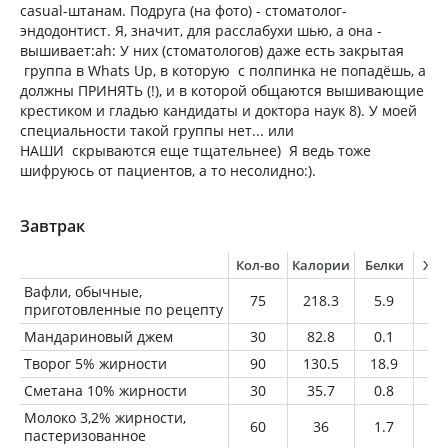
casual-штанам. Подруга (на фото) - стоматолог-
эндодонтист. Я, значит, для расслабухи шью, а она -
вышивает:ah: У них (стоматологов) даже есть закрытая
группа в Whats Up, в которую с полпинка не попадёшь, а
должны ПРИНЯТЬ (!), и в которой общаются вышивающие
крестиком и гладью кандидаты и доктора наук 8). У моей
специальности такой группы нет... или
НАШИ скрываются еще тщательнее) Я ведь тоже
шифруюсь от пациентов, а то несолидно:).
Завтрак
Кол-во
Калории
Белки
Жи
Вафли, обычные,
75
218.3
5.9
10
приготовленные по рецепту
Мандариновый джем
30
82.8
0.1
0
Творог 5% жирности
90
130.5
18.9
4.
Сметана 10% жирности
30
35.7
0.8
3
Молоко 3,2% жирности,
60
36
1.7
1.
пастеризованное