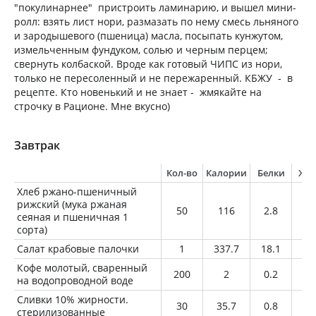
"покулинарнее" пристроить ламинарию, и вышел мини-
ролл: взять лист нори, размазать по нему смесь льняного
и зародышевого (пшеница) масла, посыпать кунжутом,
измельченным фундуком, солью и черным перцем;
свернуть колбаской. Вроде как готовый ЧИПС из нори,
только не пересоленный и не пережаренный. КБЖУ - в
рецепте. Кто новенький и не знает - жмякайте на
строчку в Рационе. Мне вкусно)
Завтрак
Кол-во
Калории
Белки
Жи
Хлеб ржано-пшеничный
рижский (мука ржаная
50
116
2.8
0.
сеяная и пшеничная 1
сорта)
Салат крабовые палочки
1
337.7
18.1
17
Кофе молотый, сваренный
200
2
0.2
0
на водопроводной воде
Сливки 10% жирности.
30
35.7
0.8
3
стерилизованные