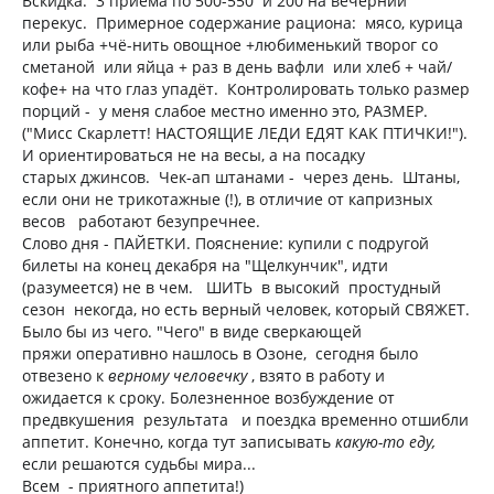
Вскидка: 3 приема по 500-550 и 200 на вечерний
перекус. Примерное содержание рациона: мясо, курица
или рыба +чё-нить овощное +любименький творог со
сметаной или яйца + раз в день вафли или хлеб + чай/
кофе+ на что глаз упадёт. Контролировать только размер
порций - у меня слабое местно именно это, РАЗМЕР.
("Мисс Скарлетт! НАСТОЯЩИЕ ЛЕДИ ЕДЯТ КАК ПТИЧКИ!").
И ориентироваться не на весы, а на посадку
старых джинсов. Чек-ап штанами - через день. Штаны,
если они не трикотажные (!), в отличие от капризных
весов работают безупречнее.
Слово дня - ПАЙЕТКИ. Пояснение: купили с подругой
билеты на конец декабря на "Щелкунчик", идти
(разумеется) не в чем. ШИТЬ в высокий простудный
сезон некогда, но есть верный человек, который СВЯЖЕТ.
Было бы из чего. "Чего" в виде сверкающей
пряжи оперативно нашлось в Озоне, сегодня было
отвезено к
верному человечку
, взято в работу и
ожидается к сроку. Болезненное возбуждение от
предвкушения результата и поездка временно отшибли
аппетит. Конечно, когда тут записывать
какую-то еду,
если решаются судьбы мира...
Всем - приятного аппетита!)