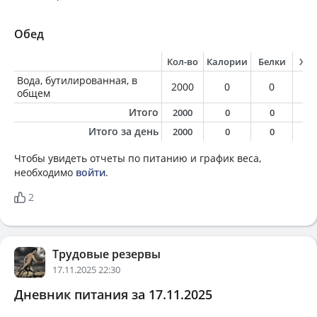
Обед
Кол-во
Калории
Белки
Жи
Вода, бутилированная, в
2000
0
0
0
общем
Итого
2000
0
0
0
Итого за день
2000
0
0
0
Чтобы увидеть отчеты по питанию и график веса,
необходимо
войти
.
2
Трудовые резервы
17.11.2025 22:30
Дневник питания за 17.11.2025