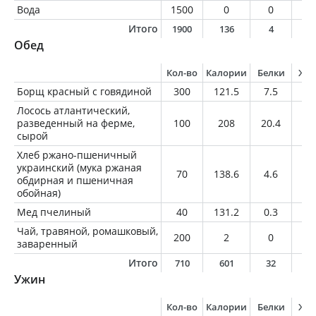
Вода
1500
0
0
0
Итого
1900
136
4
9
Обед
Кол-во
Калории
Белки
Жи
Борщ красный с говядиной
300
121.5
7.5
6
Лосось атлантический,
разведенный на ферме,
100
208
20.4
13
сырой
Хлеб ржано-пшеничный
украинский (мука ржаная
70
138.6
4.6
0.
обдирная и пшеничная
обойная)
Мед пчелиный
40
131.2
0.3
0
Чай, травяной, ромашковый,
200
2
0
0
заваренный
Итого
710
601
32
2
Ужин
Кол-во
Калории
Белки
Жи