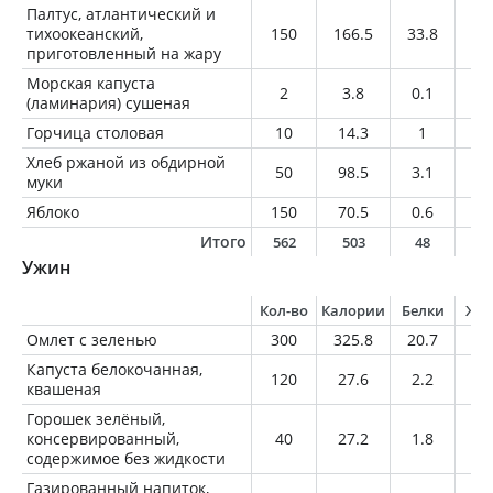
Палтус, атлантический и
тихоокеанский,
150
166.5
33.8
2.
приготовленный на жару
Морская капуста
2
3.8
0.1
0
(ламинария) сушеная
Горчица столовая
10
14.3
1
0.
Хлеб ржаной из обдирной
50
98.5
3.1
0.
муки
Яблоко
150
70.5
0.6
0.
Итого
562
503
48
1
Ужин
Кол-во
Калории
Белки
Жи
Омлет с зеленью
300
325.8
20.7
23
Капуста белокочанная,
120
27.6
2.2
0.
квашеная
Горошек зелёный,
консервированный,
40
27.2
1.8
0.
содержимое без жидкости
Газированный напиток,