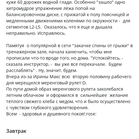
хуже 60 дорожек водной глади. Особенно "зашло" одно
хитромудрое упражнение лёжа попой на
балансировочном диске, с прижатой к полу поясницей и
медленными движениями коленями по окружности - для
сегментов L2-L5. Оказалось, что я еще и дышала
неправильно. Исправлюсь.
Памятуя о популярной в сети "закачке спины от грыжи" в
тренажерном зале, начала канючить, чтобы мне
прописали что-то вроде того, но дома. "Успокойтесь, -
сказала инструктор, - вы уже все перекачали. Будем
расслаблять" . Ну, значит, будем.
Вчера из-за Ирины Макс всю вторую половину рабочего
дня мерещился меренговый рулет:D.
По пути домой образ меренгового рулета заколебался
летним облачком и оформился в сильнейшее желание
теплого свежего хлеба с медом, что и было осуществлено
с чувством глубокого удовлетворения.
Всем - здоровья и душевного покоя!:rose:
Завтрак