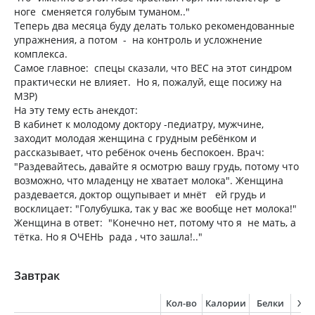
ноге сменяется голубым туманом.."
Теперь два месяца буду делать только рекомендованные
упражнения, а потом - на контроль и усложнение
комплекса.
Самое главное: спецы сказали, что ВЕС на этот синдром
практически не влияет. Но я, пожалуй, еще посижу на
МЗР)
На эту тему есть анекдот:
В кабинет к молодому доктору -педиатру, мужчине,
заходит молодая женщина с грудным ребёнком и
рассказывает, что ребёнок очень беспокоен. Врач:
"Раздевайтесь, давайте я осмотрю вашу грудь, потому что
возможно, что младенцу не хватает молока". Женщина
раздевается, доктор ощупывает и мнёт ей грудь и
восклицает: "Голубушка, так у вас же вообще нет молока!"
Женщина в ответ: "Конечно нет, потому что я не мать, а
тётка. Но я ОЧЕНЬ рада , что зашла!.."
Завтрак
Кол-во
Калории
Белки
Жи