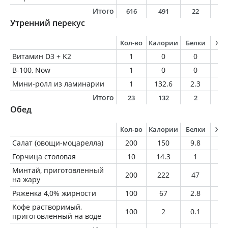
Итого
616
491
22
2
Утренний перекус
Кол-во
Калории
Белки
Жи
Витамин D3 + K2
1
0
0
0
В-100, Now
1
0
0
0
Мини-ролл из ламинарии
1
132.6
2.3
12
Итого
23
132
2
1
Обед
Кол-во
Калории
Белки
Жи
Салат (овощи-моцарелла)
200
150
9.8
9
Горчица столовая
10
14.3
1
0.
Минтай, приготовленный
200
222
47
2.
на жару
Ряженка 4,0% жирности
100
67
2.8
4
Кофе растворимый,
100
2
0.1
0
приготовленный на воде