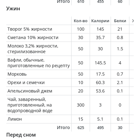
Итого
610
455
60
1
Ужин
Кол-во
Калории
Белки
Жи
Творог 5% жирности
100
145
21
5
Сметана 10% жирности
30
35.7
0.8
3
Молоко 3,2% жирности,
50
30
1.5
1.
стерилизованное
Вафли, обычные,
50
145.5
4
7.
приготовленные по рецепту
Морковь
50
17.5
0.7
0.
Орехи и семечки
10
60.3
2.1
5.
Апельсиновый джем
20
53.6
0.1
0
Чай, заваренный,
приготовленный, на
300
3
0
0
водопроводной воде
Лимон
15
5.1
0.1
0
Итого
625
495
30
2
Перед сном