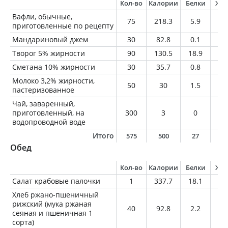
Кол-во
Калории
Белки
Жи
Вафли, обычные,
75
218.3
5.9
10
приготовленные по рецепту
Мандариновый джем
30
82.8
0.1
0
Творог 5% жирности
90
130.5
18.9
4.
Сметана 10% жирности
30
35.7
0.8
3
Молоко 3,2% жирности,
50
30
1.5
1.
пастеризованное
Чай, заваренный,
приготовленный, на
300
3
0
0
водопроводной воде
Итого
575
500
27
1
Обед
Кол-во
Калории
Белки
Жи
Салат крабовые палочки
1
337.7
18.1
17
Хлеб ржано-пшеничный
рижский (мука ржаная
40
92.8
2.2
0.
сеяная и пшеничная 1
сорта)