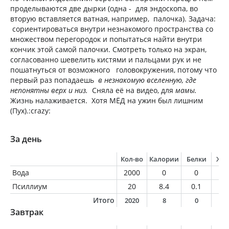
проделываются две дырки (одна - для эндоскопа, во
вторую вставляется ватная, например, палочка). Задача:
сориентироваться внутри незнакомого пространства со
множеством перегородок и попытаться найти внутри
кончик этой самой палочки. Смотреть только на экран,
согласованно шевелить кистями и пальцами рук и не
пошатнуться от возможного головокружения, потому что
первый раз попадаешь
в незнакомую вселенную, где
непонятны верх и низ.
Сняла её на видео, для
мамы.
Жизнь налаживается. Хотя МЁД на ужин был лишним
(Пух).:crazy:
За день
Кол-во
Калории
Белки
Жи
Вода
2000
0
0
0
Псиллиум
20
8.4
0.1
0
Итого
2020
8
0
0
Завтрак