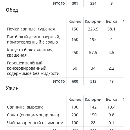
Итого
301
234
3
1
Обед
Кол-во
Калории
Белки
Жи
Почки свиные, тушеная
150
226.5
38.1
7.
Рис белый длиннозерный,
150
195
4
0.
приготовленный с солью
Капуста белокочанная,
250
57.5
4.5
0.
квашеная
Горошек зелёный,
консервированный,
50
34
2.2
0.
содержимое без жидкости
Итого
600
513
48
8
Ужин
Кол-во
Калории
Белки
Жи
Свинина, вырезка
100
142
19.4
7.
Салат (овощи-моцарелла)
200
150
9.8
9
Чай заваренный с лимоном
100
28
0.1
0