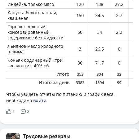
Индейка, только мясо
120
138
27.2
2.
Капуста белокочанная,
150
34.5
2.7
0.
квашеная
Горошек зелёный,
консервированный,
50
34
2.2
0.
содержимое без жидкости
Льняное масло холодного
3
26.5
0
3
отжима
Коньяк ординарный «три
30
71.7
0
0
звездочки», 40% об.
Итого
353
304
32
5
Итого за день
3383
1594
99
4
Чтобы увидеть отчеты по питанию и график веса,
необходимо
войти
.
1
2
Трудовые резервы