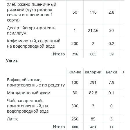
Хлеб ржано-пшеничный
рижский (мука ржаная
50
116
2.8
0.
сеяная и пшеничная 1
сорта)
Десерт йогурт-протеин-
1
212.6
30
6.
псиллиум
Кофе молотый, сваренный
200
2
0.2
0
на водопроводной воде
Итого
716
605
59
2
Ужин
Кол-во
Калории
Белки
Жи
Вафли, обычные,
100
291
7.9
14
приготовленные по рецепту
Мандариновый джем
30
82.8
0.1
0
Чай, заваренный,
приготовленный, на
300
3
0
0
водопроводной воде
Латте
250
85
3
6
Итого
680
461
11
2