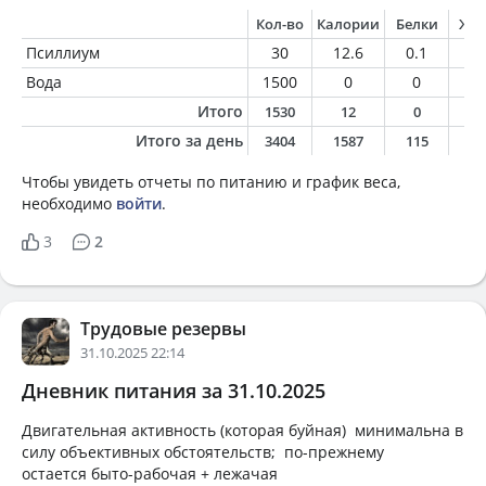
Кол-во
Калории
Белки
Жи
Псиллиум
30
12.6
0.1
0
Вода
1500
0
0
0
Итого
1530
12
0
0
Итого за день
3404
1587
115
7
Чтобы увидеть отчеты по питанию и график веса,
необходимо
войти
.
3
2
Трудовые резервы
31.10.2025 22:14
Дневник питания за 31.10.2025
Двигательная активность (которая буйная) минимальна в
силу объективных обстоятельств; по-прежнему
остается быто-рабочая + лежачая