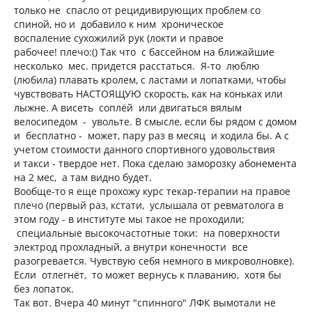
только не спасло от рецидивирующих проблем со
спиной, но и добавило к ним хроническое
воспаление сухожилий рук (локти и правое
рабочее! плечо:() Так что с бассейном на ближайшие
несколько мес. придется расстаться. Я-то люблю
(любила) плавать кролем, с ластами и лопатками, чтобы
чувствовать НАСТОЯЩУЮ скорость, как на коньках или
лыжне. А висеть соплёй или двигаться вялым
велосипедом - увольте. В смысле, если бы рядом с домом
и бесплатно - может, пару раз в месяц и ходила бы. А с
учетом стоимости данного спортивного удовольствия
и такси - твердое нет. Пока сделаю заморозку абонемента
на 2 мес, а там видно будет.
Вообще-то я еще прохожу курс текар-терапии на правое
плечо (первый раз, кстати, услышала от ревматолога в
этом году - в институте мы такое не проходили;
специальные высокочастотные токи: на поверхности
электрод прохладный, а внутри конечности все
разогревается. Чувствую себя немного в микроволновке).
Если отлегнёт, то может вернусь к плаванию, хотя бы
без лопаток.
Так вот. Вчера 40 минут "спинного" ЛФК вымотали не