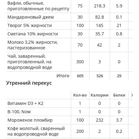
Вафли, обычные,
75
218.3
5.9
10
приготовленные по рецепту
Мандариновый джем
30
82.8
0.1
0
Творог 5% жирности
100
145
21
5
Сметана 10% жирности
30
35.7
0.8
3
Молоко 3,2% жирности,
70
42
2
2.
пастеризованное
Чай, заваренный,
приготовленный, на
300
3
0
0
водопроводной воде
Итого
605
526
29
2
Утренний перекус
Кол-во
Калории
Белки
Жи
Витамин D3 + K2
1
0
0
0
В-100, Now
1
0
0
0
Мороженое пломбир
100
232
3.7
1
Кофе молотый, сваренный
200
2
0.2
0
на водопроводной воде