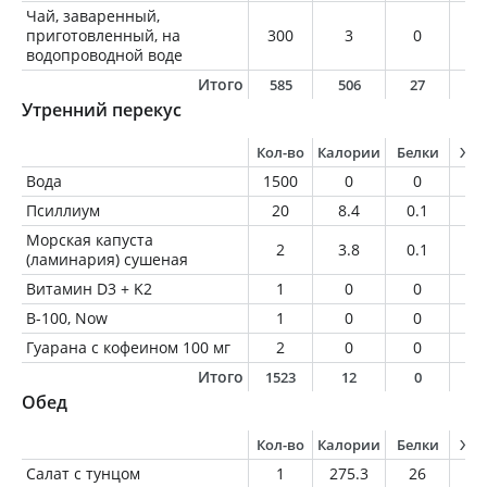
Чай, заваренный,
приготовленный, на
300
3
0
0
водопроводной воде
Итого
585
506
27
2
Утренний перекус
Кол-во
Калории
Белки
Жи
Вода
1500
0
0
0
Псиллиум
20
8.4
0.1
0
Морская капуста
2
3.8
0.1
0
(ламинария) сушеная
Витамин D3 + K2
1
0
0
0
В-100, Now
1
0
0
0
Гуарана с кофеином 100 мг
2
0
0
0
Итого
1523
12
0
0
Обед
Кол-во
Калории
Белки
Жи
Салат с тунцом
1
275.3
26
1