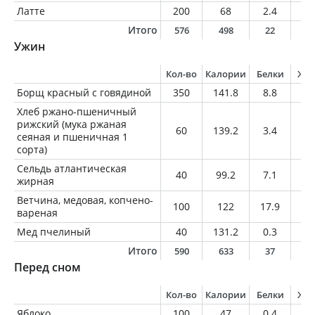
Латте
200
68
2.4
4.
Итого
576
498
22
2
Ужин
Кол-во
Калории
Белки
Жи
Борщ красный с говядиной
350
141.8
8.8
7
Хлеб ржано-пшеничный
рижский (мука ржаная
60
139.2
3.4
0.
сеяная и пшеничная 1
сорта)
Сельдь атлантическая
40
99.2
7.1
7.
жирная
Ветчина, медовая, копчено-
100
122
17.9
2.
вареная
Мед пчелиный
40
131.2
0.3
0
Итого
590
633
37
1
Перед сном
Кол-во
Калории
Белки
Жи
Яблоко
100
47
0.4
0.