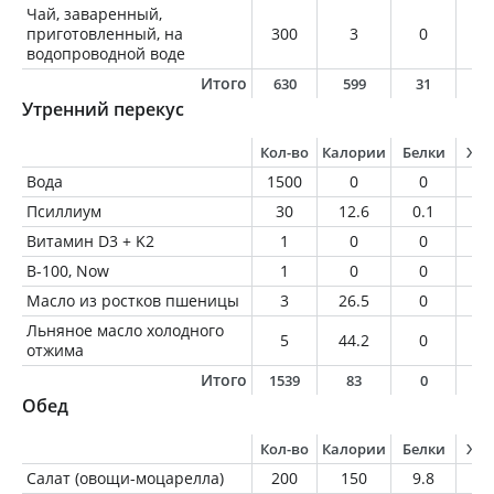
Чай, заваренный,
приготовленный, на
300
3
0
0
водопроводной воде
Итого
630
599
31
2
Утренний перекус
Кол-во
Калории
Белки
Жи
Вода
1500
0
0
0
Псиллиум
30
12.6
0.1
0
Витамин D3 + K2
1
0
0
0
В-100, Now
1
0
0
0
Масло из ростков пшеницы
3
26.5
0
3
Льняное масло холодного
5
44.2
0
5
отжима
Итого
1539
83
0
8
Обед
Кол-во
Калории
Белки
Жи
Салат (овощи-моцарелла)
200
150
9.8
9