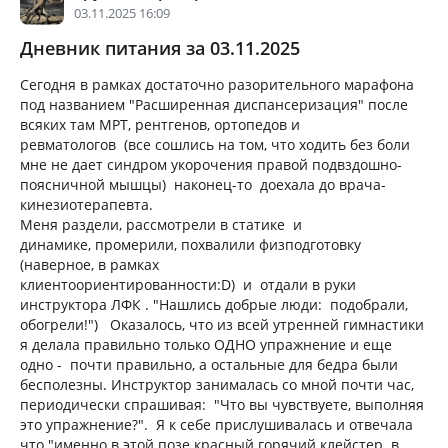
03.11.2025 16:09
Дневник питания за 03.11.2025
Сегодня в рамках достаточно разорительного марафона
под названием "Расширенная диспансеризация" после
всяких там МРТ, рентгенов, ортопедов и
ревматологов (все сошлись на том, что ходить без боли
мне не дает синдром укорочения правой подвздошно-
поясничной мышцы) наконец-то доехала до врача-
кинезиотерапевта.
Меня раздели, рассмотрели в статике и
динамике, промерили, похвалили физподготовку
(наверное, в рамках
клиентоориентированности:D) и отдали в руки
инструктора ЛФК . "Нашлись добрые люди: подобрали,
обогрели!") Оказалось, что из всей утренней гимнастики
я делала правильно только ОДНО упражнение и еще
одно - почти правильно, а остальные для бедра были
бесполезны. Инструктор занималась со мной почти час,
периодически спрашивая: "Что вы чувствуете, выполняя
это упражнение?". Я к себе прислушивалась и отвечала
что "именно в этой позе красный горячий клейстер в