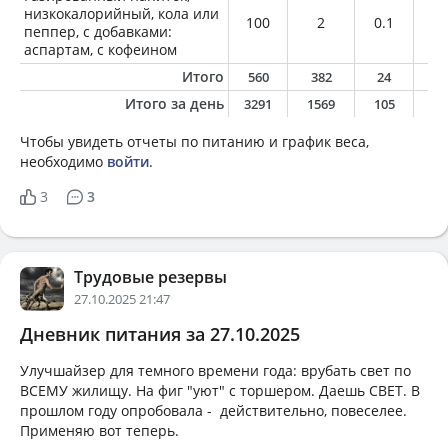
низкокалорийный, кола или
100
2
0.1
0
пеппер, с добавками:
аспартам, с кофеином
Итого
560
382
24
2
Итого за день
3291
1569
105
6
Чтобы увидеть отчеты по питанию и график веса,
необходимо
войти
.
3
3
Трудовые резервы
27.10.2025 21:47
Дневник питания за 27.10.2025
Улучшайзер для темного времени года: врубать свет по
ВСЕМУ жилищу. На фиг "уют" с торшером. Даешь СВЕТ. В
прошлом году опробовала - действительно, повеселее.
Применяю вот теперь.