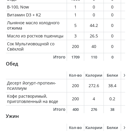
В-100, Now
1
0
0
0
Витамин D3 + K2
1
0
0
0
Льняное масло холодного
5
44.2
0
5
отжима
Масло из ростков пшеницы
3
26.5
0
3
Сок Мультиовощной со
200
40
0
0
Свёклой
Итого
1709
110
0
8
Обед
Кол-во
Калории
Белки
Жи
Десерт йогурт-протеин-
200
272.6
38.4
8.
псиллиум
Кофе растворимый,
200
4
0.2
0
приготовленный на воде
Итого
400
276
38
8
Ужин
Кол-во
Калории
Белки
Жи