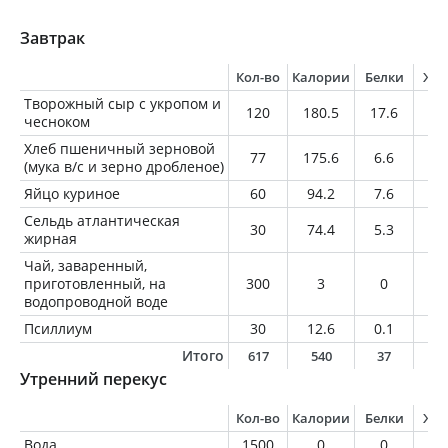
Завтрак
Кол-во
Калории
Белки
Жи
Творожный сыр с укропом и
120
180.5
17.6
9.
чесноком
Хлеб пшеничный зерновой
77
175.6
6.6
1.
(мука в/с и зерно дробленое)
Яйцо куриное
60
94.2
7.6
6.
Сельдь атлантическая
30
74.4
5.3
5.
жирная
Чай, заваренный,
приготовленный, на
300
3
0
0
водопроводной воде
Псиллиум
30
12.6
0.1
0
Итого
617
540
37
2
Утренний перекус
Кол-во
Калории
Белки
Жи
Вода
1500
0
0
0