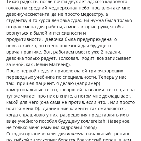
Тихая радость: после почти двух лет адского кадрового
голода на средний медперсонал небо послало-таки мне
девочку-ассистента, да не просто медсестру, а
студентку 4-го курса лечфака :ура:. Ей нужна была только
вторая смена для работы, а мне - вторые руки, чтобы
вернуться к былой интенсивности и
продуктивности. Девочка была предупреждена о
невысокой зп, но очень полезной для будущего
врача практике. Вот, работаем вместе уже 2 недели,
девочка только радует. Толковая. Ходит, всё записывает
за мной, как Левий Матвей))).
После первой недели приволокла ей три оч.хороших
переводных учебника по специальности. Теперь у нас
так: пришел пациент, я делаю (например)
камертональные тесты, говорю ей названия тестов, а она
тут же читает про них в книге, а потом мне докладывает,
какой для чего (она сама не против, если что... или просто
боится меня:D). Давнишние клиенты так оживляются,
когда спрашиваю у них разрешения представлять их в
виде учебного пособия будущему коллеге!:ah: Наверное,
не только меня измучил кадровый голод)
Сегодня организовали для
коллеги
начальный тренинг
по гибкой эндоскопии: берется болгарский перец, в нем