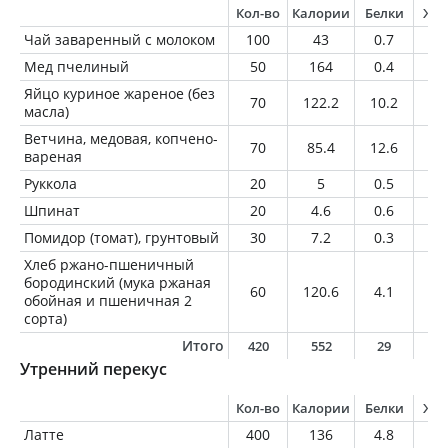
Кол-во
Калории
Белки
Жи
Чай заваренный с молоком
100
43
0.7
0.
Мед пчелиный
50
164
0.4
0
Яйцо куриное жареное (без
70
122.2
10.2
8.
масла)
Ветчина, медовая, копчено-
70
85.4
12.6
1.
вареная
Руккола
20
5
0.5
0.
Шпинат
20
4.6
0.6
0.
Помидор (томат), грунтовый
30
7.2
0.3
0.
Хлеб ржано-пшеничный
бородинский (мука ржаная
60
120.6
4.1
0.
обойная и пшеничная 2
сорта)
Итого
420
552
29
1
Утренний перекус
Кол-во
Калории
Белки
Жи
Латте
400
136
4.8
9.