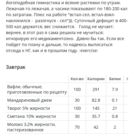
йогоподобная гимнастика и всякие растяжки по утрам.
Лежачая-то лежачая, а часики показывают по 180-200 кал
по затратам. Плюс на работе "встал-сел, встал-взял-
наклонился - разогнуся - сел"))). Суточный дефицит в 400-
500 кал держится, вес снижается. Голод не мучает;
вернее, в этот раз я сама решила не мучиться;
игнорирую его медикаментозно. Давно бы так. Если все
пойдет по плану и дальше, то надеюсь выписаться
отсюда к НГ, как и в прошлом году. :exercise:
Завтрак
Кол-во
Калории
Белки
Жи
Вафли, обычные,
100
291
7.9
14
приготовленные по рецепту
Мандариновый джем
30
82.8
0.1
0
Творог 5% жирности
100
145
21
5
Сметана 10% жирности
30
35.7
0.8
3
Молоко 3,2% жирности,
70
42
2
2.
пастеризованное