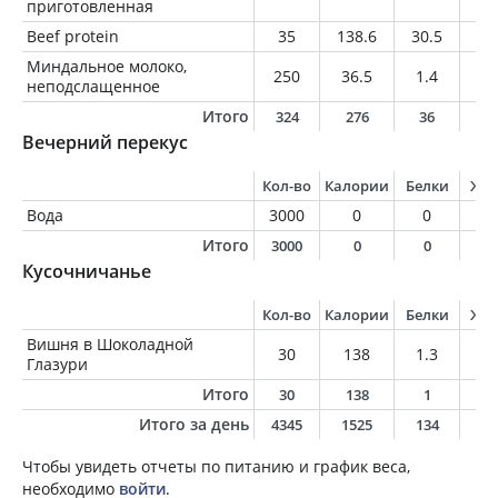
приготовленная
Beef protein
35
138.6
30.5
0.
Миндальное молоко,
250
36.5
1.4
3.
неподслащенное
Итого
324
276
36
7
Вечерний перекус
Кол-во
Калории
Белки
Жи
Вода
3000
0
0
0
Итого
3000
0
0
0
Кусочничанье
Кол-во
Калории
Белки
Жи
Вишня в Шоколадной
30
138
1.3
7.
Глазури
Итого
30
138
1
7
Итого за день
4345
1525
134
4
Чтобы увидеть отчеты по питанию и график веса,
необходимо
войти
.