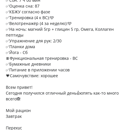
✅Сон: 7 ч 00 мин
✅Оценка сна: 87
✅КБЖУ согласно фазе
✅Тренировка (4 к ВС):🩵
✅Велотренажёр (4 за неделю):🩵
✅На ночь: магний 5гр + глицин 5 гр, Омега, Коллаген
пептиды
✅Упражнение для рук: 2/30
✅Планки дома
✅Йога - Сб
⏸️Функциональная тренировка - ВС
✅Бумажные дневники
✅Питание в приложении часов
💗Самочувствие: хорошее
Всем привет!
Сегодня получился отличный день👍опять как-то много
всего🙈
Мой рацион
Завтрак
Перекус