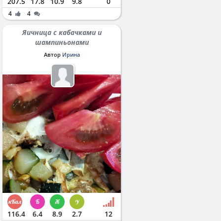
207.5
17.8
10.9
9.8
0
4
4
Яичница с кабачками и
шампиньонами
Автор
Ирина
116.4
6.4
8.9
2.7
12