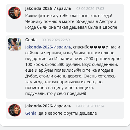
Jakonda-2026-Израиль
03.06.2026 17:03
Какие фоточки у тебя классные, как всегда!
Чернику помню в марте объедала в Австрии
когда были она такая дешёвая была в Европе
Genia
03.06.2026 22:59
Jakonda-2025-Израиль
, спасибо❤️❤️❤️❤️У нас и
сейчас и черника, и клубника относительно
недорогие, из Испании везут, 200 гр примерно
100 крон, около 380 рублей. Вкус обалденный,
ещё и арбузы появились🤤Но те же ягоды в
Дубае, стоили очень дорого. Очень хотелось
там ягод, так как привыкли их есть, но
посмотрев на цену и поставщика,
подумали,что у себя поедим😅
Jakonda-2026-Израиль
04.06.2026 08:24
Genia
, да в европе фрукты дешевле