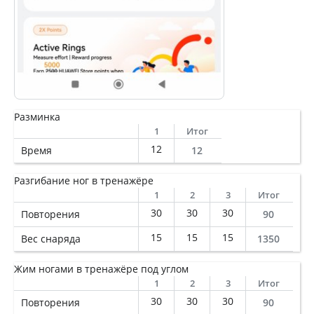
Разминка
1
Итог
12
Время
12
Разгибание ног в тренажёре
1
2
3
Итог
30
30
30
Повторения
90
15
15
15
Вес снаряда
1350
Жим ногами в тренажёре под углом
1
2
3
Итог
30
30
30
Повторения
90