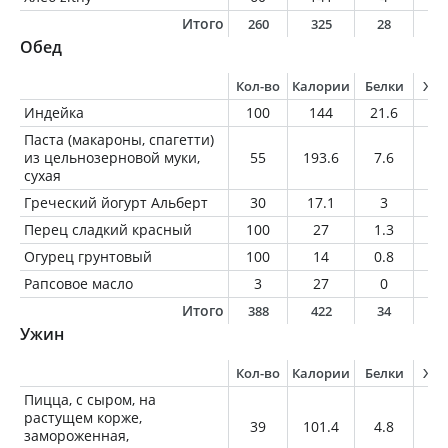
Итого
260
325
28
1
Обед
Кол-во
Калории
Белки
Жи
Индейка
100
144
21.6
5.
Паста (макароны, спагетти)
из цельнозерновой муки,
55
193.6
7.6
1.
сухая
Греческий йогурт Альберт
30
17.1
3
0.
Перец сладкий красный
100
27
1.3
0.
Огурец грунтовый
100
14
0.8
0.
Рапсовое масло
3
27
0
3
Итого
388
422
34
1
Ужин
Кол-во
Калории
Белки
Жи
Пицца, с сыром, на
растущем корже,
39
101.4
4.8
3.
замороженная,