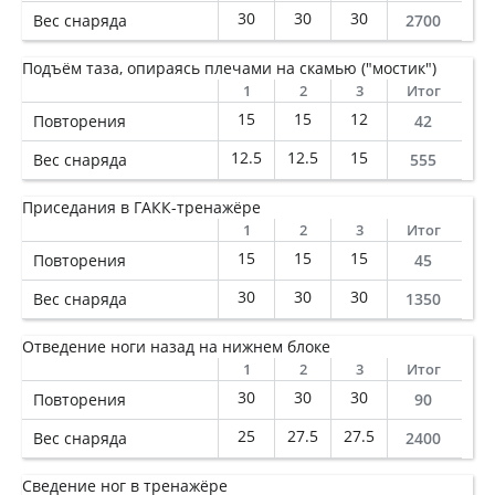
30
30
30
Вес снаряда
2700
Подъём таза, опираясь плечами на скамью ("мостик")
1
2
3
Итог
15
15
12
Повторения
42
12.5
12.5
15
Вес снаряда
555
Приседания в ГАКК-тренажёре
1
2
3
Итог
15
15
15
Повторения
45
30
30
30
Вес снаряда
1350
Отведение ноги назад на нижнем блоке
1
2
3
Итог
30
30
30
Повторения
90
25
27.5
27.5
Вес снаряда
2400
Сведение ног в тренажёре