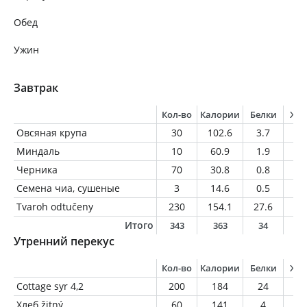
Обед
Ужин
Завтрак
Кол-во
Калории
Белки
Жи
Овсяная крупа
30
102.6
3.7
1.
Миндаль
10
60.9
1.9
5.
Черника
70
30.8
0.8
0.
Семена чиа, сушеные
3
14.6
0.5
0.
Tvaroh odtučeny
230
154.1
27.6
1.
Итого
343
363
34
9
Утренний перекус
Кол-во
Калории
Белки
Жи
Cottage syr 4,2
200
184
24
8.
Хлеб žitný
60
141
4
4.