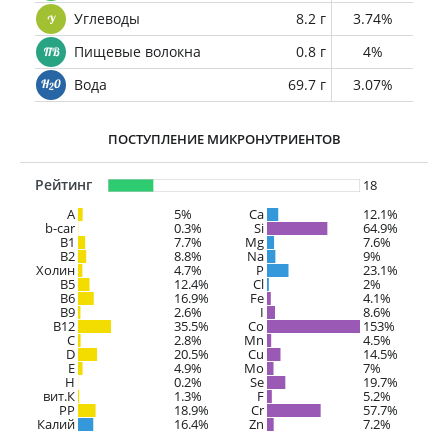
Углеводы
8.2 г
3.74%
Пищевые волокна
0.8 г
4%
Вода
69.7 г
3.07%
ПОСТУПЛЕНИЕ МИКРОНУТРИЕНТОВ
Рейтинг
18
A
5%
Ca
12.1%
b-car
0.3%
Si
64.9%
В1
7.7%
Mg
7.6%
B2
8.8%
Na
9%
Холин
4.7%
P
23.1%
B5
12.4%
Cl
2%
B6
16.9%
Fe
4.1%
B9
2.6%
I
8.6%
B12
35.5%
Co
153%
C
2.8%
Mn
4.5%
D
20.5%
Cu
14.5%
E
4.9%
Mo
7%
H
0.2%
Se
19.7%
вит.К
1.3%
F
5.2%
PP
18.9%
Cr
57.7%
Калий
16.4%
Zn
7.2%