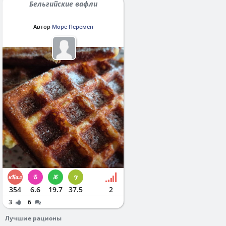
Бельгийские вафли
Автор
Море Перемен
354
6.6
19.7
37.5
2
3
6
Лучшие рационы