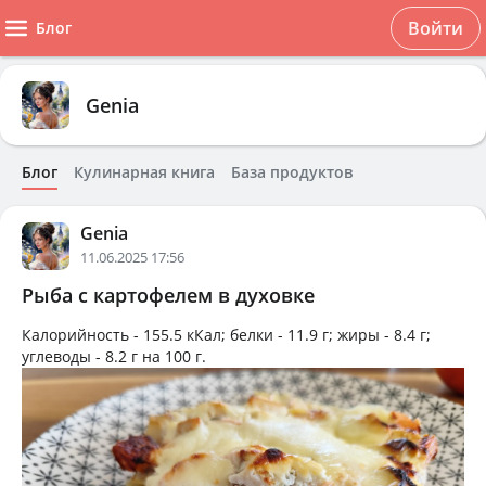
Войти
Блог
Genia
Блог
Кулинарная книга
База продуктов
Genia
11.06.2025 17:56
Рыба с картофелем в духовке
Калорийность -
155.5 кКал
; белки -
11.9 г
; жиры -
8.4 г
;
углеводы -
8.2 г
на
100 г
.