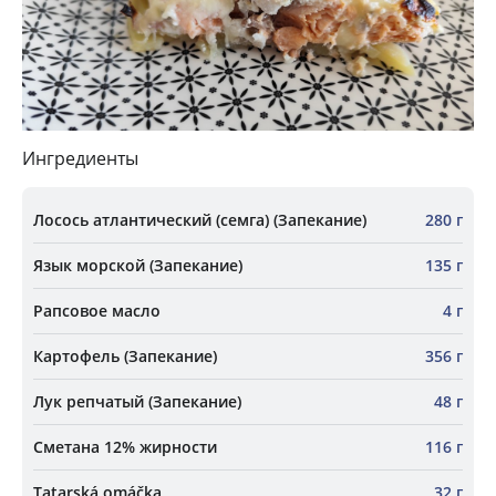
Ингредиенты
Лосось атлантический (семга) (Запекание)
280 г
Язык морской (Запекание)
135 г
Рапсовое масло
4 г
Картофель (Запекание)
356 г
Лук репчатый (Запекание)
48 г
Сметана 12% жирности
116 г
Tatarská omáčka
32 г