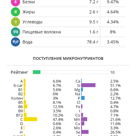
Белки
7.2 г
9.47%
Жиры
2.6 г
4.64%
Углеводы
9.5 г
4.34%
Пищевые волокна
1.6 г
8%
Вода
78.4 г
3.45%
ПОСТУПЛЕНИЕ МИКРОНУТРИЕНТОВ
Рейтинг
10
A
6.6%
Ca
2.5%
b-car
6.7%
Si
51.1%
В1
5.6%
Mg
6.6%
B2
6%
Na
2.2%
Холин
3%
P
12.7%
B5
8.1%
Cl
0.4%
B6
12.5%
Fe
4.7%
B9
3.5%
I
0.8%
B12
10.2%
Co
7.1%
C
47.4%
Mn
21.6%
D
0.6%
Cu
11.6%
E
2.6%
Mo
3.3%
H
0.4%
Se
26.5%