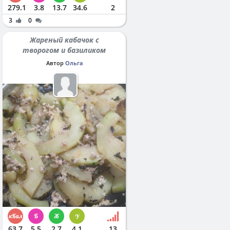
279.1
3.8
13.7
34.6
2
3
0
Жареный кабачок с
творогом и базиликом
Автор
Ольга
63.7
5.5
2.7
4.1
13