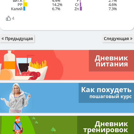
вит.К
4.4%
F
2.1%
PP
14.2%
Cr
4.6%
Калий
6.7%
Zn
7.3%
4
Предыдущая
Следующая
Дневник
питания
Как похудеть
пошаговый курс
Дневник
тренировок