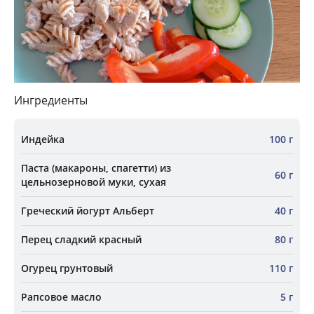
Ингредиенты
Индейка
100 г
Паста (макароны, спагетти) из
60 г
цельнозерновой муки, сухая
Греческий йогурт Альберт
40 г
Перец сладкий красный
80 г
Огурец грунтовый
110 г
Рапсовое масло
5 г