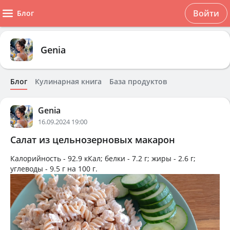
Войти
Блог
Genia
Блог
Кулинарная книга
База продуктов
Genia
16.09.2024 19:00
Салат из цельнозерновых макарон
Калорийность -
92.9 кКал
; белки -
7.2 г
; жиры -
2.6 г
;
углеводы -
9.5 г
на
100 г
.