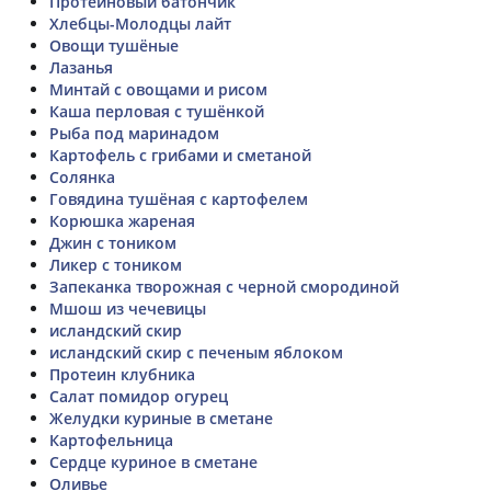
Протеиновый батончик
Хлебцы-Молодцы лайт
Овощи тушёные
Лазанья
Минтай с овощами и рисом
Каша перловая с тушёнкой
Рыба под маринадом
Картофель с грибами и сметаной
Солянка
Говядина тушёная с картофелем
Корюшка жареная
Джин с тоником
Ликер с тоником
Запеканка творожная с черной смородиной
Мшош из чечевицы
исландский скир
исландский скир с печеным яблоком
Протеин клубника
Салат помидор огурец
Желудки куриные в сметане
Картофельница
Сердце куриное в сметане
Оливье