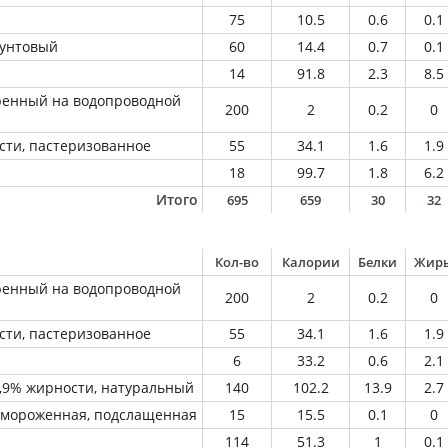
75
10.5
0.6
0.1
рунтовый
60
14.4
0.7
0.1
14
91.8
2.3
8.5
ренный на водопроводной
200
2
0.2
0
сти, пастеризованное
55
34.1
1.6
1.9
18
99.7
1.8
6.2
Итого
695
659
30
32
Кол-во
Калории
Белки
Жир
ренный на водопроводной
200
2
0.2
0
сти, пастеризованное
55
34.1
1.6
1.9
6
33.2
0.6
2.1
1,9% жирности, натуральный
140
102.2
13.9
2.7
амороженная, подслащенная
15
15.5
0.1
0
114
51.3
1
0.1