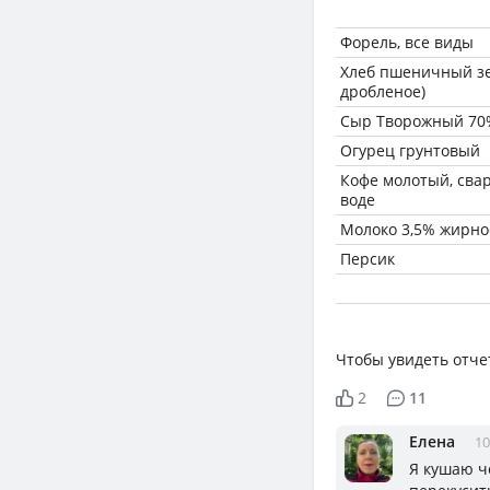
Форель, все виды
Хлеб пшеничный зе
дробленое)
Сыр Творожный 70%
Огурец грунтовый
Кофе молотый, сва
воде
Молоко 3,5% жирно
Персик
Чтобы увидеть отче
2
11
Елена
10
Я кушаю че