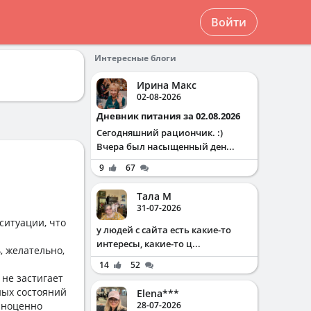
Войти
Интересные блоги
Ирина Макс
02-08-2026
Дневник питания за 02.08.2026
Сегодняшний рациончик. :)
Вчера был насыщенный ден...
9
67
Тала М
31-07-2026
ситуации, что
у людей с сайта есть какие-то
интересы, какие-то ц...
, желательно,
14
52
 не застигает
ных состояний
Elena***
олноценно
28-07-2026