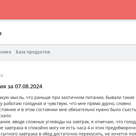
я
книга
База продуктов
10
я за 07.08.2024
акую мысль, что раньше при хаотичном питании, бывали такие 
жу работаю голодная и чувствую, что мне прямо дурно, словно
тояние и в этом состоянии мне обязательно нужно было съесть
скало.
ние, вводя сложные углеводы на завтрак, я отмечаю, что голод
ле завтрака я спокойно могу не есть часа 4 и этих предобмороч
 сытного завтрака в обед достаточно перекусить, не хочется п