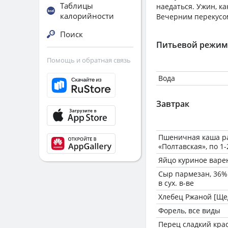
Таблицы
наедаться. Ужин, к
калорийности
Вечерним перекусом
Поиск
Питьевой режим
Помощь и обратная связь
Вода
Завтрак
Пшеничная каша р
«Полтавская», по 1-
Яйцо куриное варе
Сыр пармезан, 36% 
в сух. в-ве
Хлебец Ржаной [Ще
Форель, все виды
Перец сладкий кра