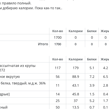
ак правило полный.
 добираю калории. Пока как-то так..
Кол-во
Калории
Белки
Жир
1700
0
0
0
Итого
1700
0
0
0
Кол-во
Калории
Белки
Жир
ассыпчатая из крупы
117
179
5.1
4.2
272
ное вкрутую
56
88.9
7.2
6.5
белка, твердый, м.д.ж. 36%
11
43.1
3.9
2.8
дрые]
14
45.8
1.5
0.4
25
37
5.2
1.7
сный
50
13.5
0.7
0.1