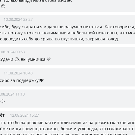
, только выйдя из-за стола 👍😋😁.
 🙂
10.08.2024 23:27
асибо, буду стараться и дальше разумно питаться. Как говорится
еть, потому что есть понимание и небольшой пока опыт, что мо
не доводить себя до срыва во вкусняшки, закрывая голод.
.08.2024 00:53
, Удачи 🙂, вы умничка 💛
11.08.2024 10:43
асибо за поддержку!💖
.08.2024 11:13
 🙂
ёт
12.08.2024 15:27
го, это была реактивная гипогликемия из-за резких скачков инс
ёме пищи совмещать жиры, белки и углеводы, это сглаживает 
и не происходит его резкого падения, приводящего к голоду.