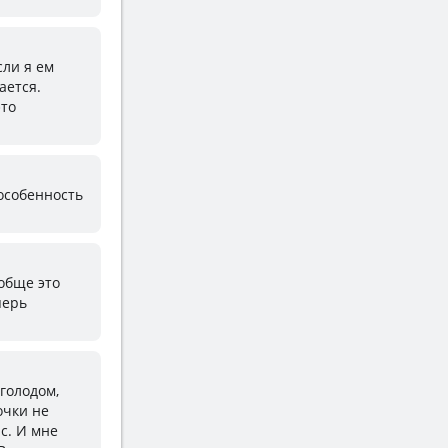
сли я ем
ается.
это
 особенность
ообще это
перь
 голодом,
очки не
с. И мне