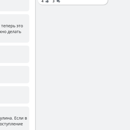
4
3
, теперь это
жно делать
улина. Если в
поступление