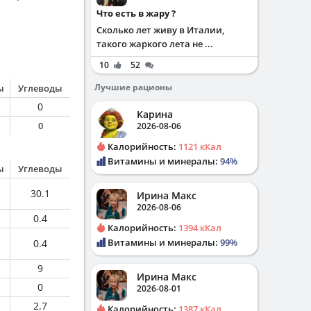
Что есть в жару ?
Сколько лет живу в Италии,
такого жаркого лета не ...
10
52
Лучшие рационы
ы
Углеводы
0
Карина
0
2026-08-06
Калорийность:
1121 кКал
Витамины и минералы:
94%
ы
Углеводы
30.1
Ирина Макс
2026-08-06
0.4
Калорийность:
1394 кКал
Витамины и минералы:
99%
0.4
9
Ирина Макс
0
2026-08-01
2.7
Калорийность:
1387 кКал