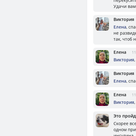
перекусить
Удачи вам
Виктория
Елена
, сп
не развид
так, чтоб 
Елена
11
Виктория
Виктория
Елена
, сп
Елена
11
Виктория
,
Это пройд
Скорее все
одном при
инсулина, 