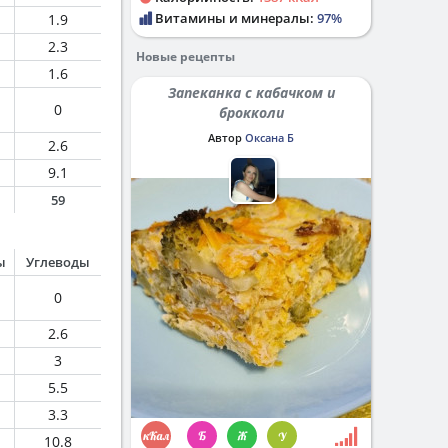
Витамины и минералы:
97%
1.9
2.3
Новые рецепты
1.6
Запеканка с кабачком и
0
брокколи
Автор
Оксана Б
2.6
9.1
59
ы
Углеводы
0
2.6
3
5.5
3.3
10.8