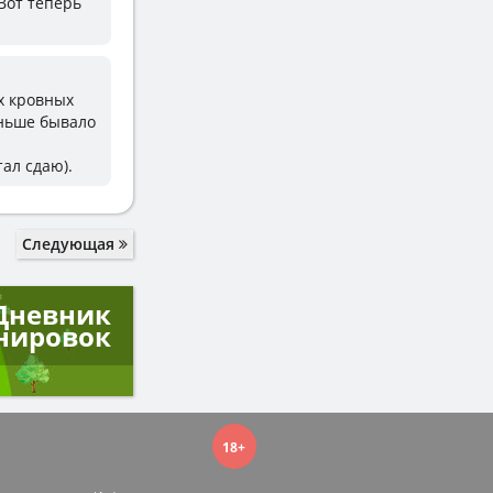
 Вот теперь
их кровных
аньше бывало
ал сдаю).
Следующая
Дневник
нировок
18+