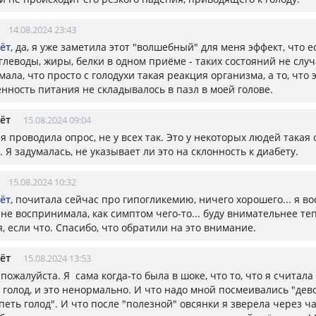
14.08.2024 23:43
ёт
, да, я уже заметила этот "волшебный" для меня эффект, что е
глеводы, жиры, белки в одном приёме - таких состояний не случ
ала, что просто с голодухи такая реакция организма, а то, что 
нность питания не складывалось в пазл в моей голове.
ёт
15.08.2024 09:04
, я проводила опрос, не у всех так. Это у некоторых людей такая
 Я задумалась, не указывает ли это на склонность к диабету.
15.08.2024 10:32
ёт
, почитала сейчас про гипогликемию, ничего хорошего... я в
 не воспринимала, как симптом чего-то... буду внимательнее те
, если что. Спасибо, что обратили на это внимание.
ёт
15.08.2024 13:53
, пожалуйста. Я сама когда-то была в шоке, что то, что я считала
 голод, и это ненормально. И что надо мной посмеивались "дев
еть голод". И что после "полезной" овсянки я зверела через ча