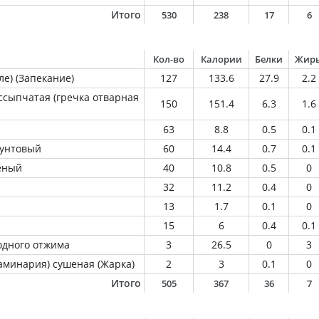
Итого
530
238
17
6
Кол-во
Калории
Белки
Жир
ле) (Запекание)
127
133.6
27.9
2.2
ссыпчатая (гречка отварная
150
151.4
6.3
1.6
63
8.8
0.5
0.1
рунтовый
60
14.4
0.7
0.1
еный
40
10.8
0.5
0
32
11.2
0.4
0
13
1.7
0.1
0
15
6
0.4
0.1
одного отжима
3
26.5
0
3
аминария) сушеная (Жарка)
2
3
0.1
0
Итого
505
367
36
7