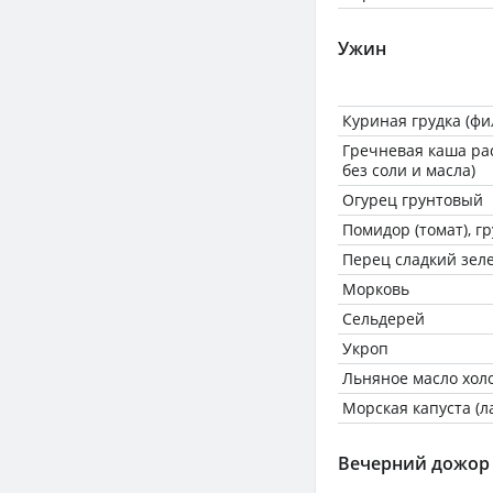
Ужин
Куриная грудка (фи
Гречневая каша ра
без соли и масла)
Огурец грунтовый
Помидор (томат), г
Перец сладкий зел
Морковь
Сельдерей
Укроп
Льняное масло хол
Морская капуста (л
Вечерний дожор