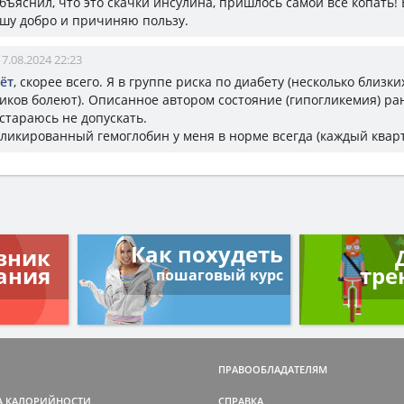
бъяснил, что это скачки инсулина, пришлось самой всё копать!
ошу добро и причиняю пользу.
17.08.2024 22:23
ёт
, скорее всего. Я в группе риска по диабету (несколько близк
иков болеют). Описанное автором состояние (гипогликемия) р
 стараюсь не допускать.
гликированный гемоглобин у меня в норме всегда (каждый кварт
Как похудеть
вник
ания
тре
пошаговый курс
ПРАВООБЛАДАТЕЛЯМ
А КАЛОРИЙНОСТИ
СПРАВКА