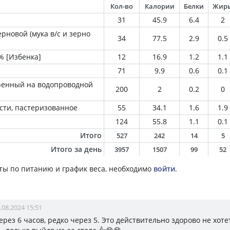
Кол-во
Калории
Белки
Жир
31
45.9
6.4
2
рновой (мука в/с и зерно
34
77.5
2.9
0.5
 [Избенка]
12
16.9
1.2
1.1
71
9.9
0.6
0.1
ренный на водопроводной
200
2
0.2
0
сти, пастеризованное
55
34.1
1.6
1.9
124
55.8
1.1
0.1
Итого
527
242
14
5
Итого за день
3957
1507
99
52
ты по питанию и график веса, необходимо
войти
.
.08.2024 15:51
рез 6 часов, редко через 5. Это действительно здорово не хоте