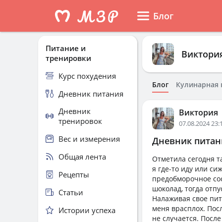
Блог
Питание и
Виктори
тренировки
Курс похудения
Блог
Кулинарная 
Дневник питания
Дневник
Виктория
тренировок
07.08.2024 23:
Вес и измерения
Дневник питани
Общая лента
Отметила сегодня т
я где-то иду или си
Рецепты
предобморочное сос
шоколад, тогда отпу
Статьи
Налаживая свое пита
меня врасплох. Пос
Истории успеха
не случается. После