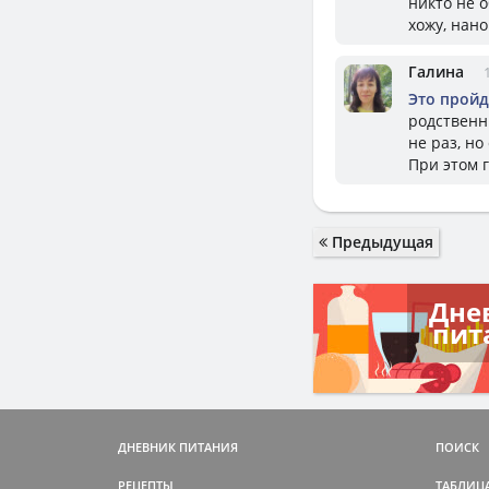
никто не о
хожу, нан
Галина
Это пройд
родственн
не раз, но
При этом 
Предыдущая
Дне
пит
ДНЕВНИК ПИТАНИЯ
ПОИСК
РЕЦЕПТЫ
ТАБЛИЦ