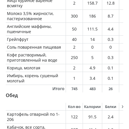
Яйцо куриное вареное
2
158.7
12.8
11
всмятку
Молоко 3,5% жирности,
300
186
8.7
10
пастеризованное
Английские маффины,
50
111.5
4.4
1
пшеничные
Грейпфрут
40
14
0.3
0.
Соль поваренная пищевая
2
0
0
0
Кофе растворимый,
250
5
0.3
0
приготовленный на воде
Корица, молотая
2
4.9
0.1
0
Имбирь, корень сушеный
1
3.4
0.1
0
молотый
Итого
745
483
26
2
Обед
Кол-во
Калории
Белки
Жи
Картофель отварной по 1-
122
91.5
2.4
0.
206
Кабачок, все сорта,