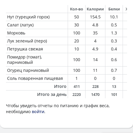
Кол-во
Калории
Белки
Жи
Нут (турецкий горох)
50
154.5
10.1
2.
Салат (латук)
30
4.8
0.5
0.
Морковь
100
35
1.3
0.
Лук зеленый (перо)
20
4
0.3
0
Петрушка свежая
10
4.9
0.4
0
Помидор (томат),
100
14
0.6
0
парниковый
Огурец парниковый
100
11
0.7
0.
Соль поваренная пищевая
1
0
0
0
Итого
411
228
13
2
Итого за день
2220
1470
101
4
Чтобы увидеть отчеты по питанию и график веса,
необходимо
войти
.