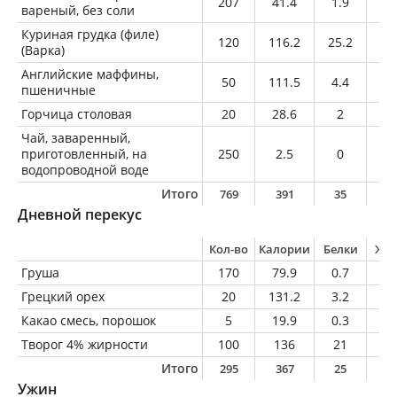
207
41.4
1.9
0.
вареный, без соли
Куриная грудка (филе)
120
116.2
25.2
1.
(Варка)
Английские маффины,
50
111.5
4.4
1
пшеничные
Горчица столовая
20
28.6
2
1.
Чай, заваренный,
приготовленный, на
250
2.5
0
0
водопроводной воде
Итого
769
391
35
4
Дневной перекус
Кол-во
Калории
Белки
Жи
Груша
170
79.9
0.7
0.
Грецкий орех
20
131.2
3.2
12
Какао смесь, порошок
5
19.9
0.3
0.
Творог 4% жирности
100
136
21
4
Итого
295
367
25
1
Ужин