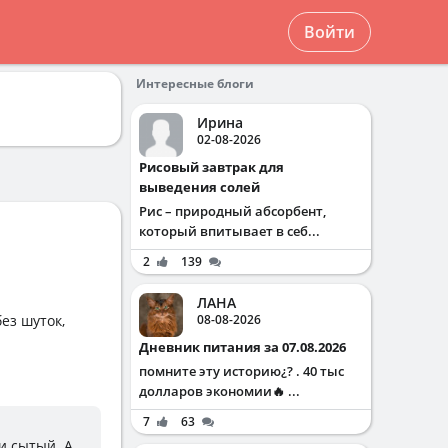
Войти
Интересные блоги
Ирина
02-08-2026
Рисовый завтрак для
выведения солей
Рис – природный абсорбент,
который впитывает в себ...
2
139
ЛАНА
ез шуток,
08-08-2026
Дневник питания за 07.08.2026
помните эту историю¿? . 40 тыс
долларов экономии🔥 ...
7
63
и сытый. А