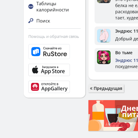
Таблицы
белка не е
калорийности
расходован
тает, худе
Поиск
Эндрюс 1
Помощь и обратная связь
Добрый де
Во тьме
Эндрюс 1
похудение
Предыдущая
Дне
пит