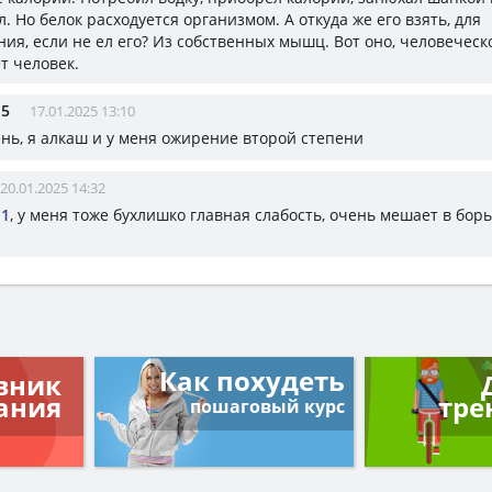
л. Но белок расходуется организмом. А откуда же его взять, для
ия, если не ел его? Из собственных мышц. Вот оно, человеческ
ет человек.
15
17.01.2025 13:10
нь, я алкаш и у меня ожирение второй степени
20.01.2025 14:32
11
, у меня тоже бухлишко главная слабость, очень мешает в борь
Как похудеть
вник
ания
тре
пошаговый курс