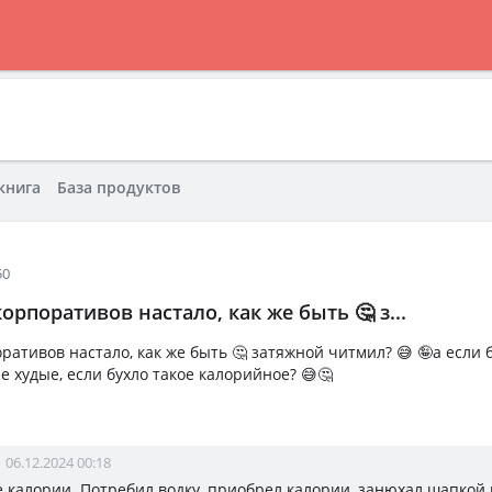
книга
База продуктов
50
орпоративов настало, как же быть 🤔 з...
ативов настало, как же быть 🤔 затяжной читмил? 😅 🤪а если б
 худые, если бухло такое калорийное? 😅🤔
06.12.2024 00:18
е калории. Потребил водку, приобрел калории, занюхал шапкой 