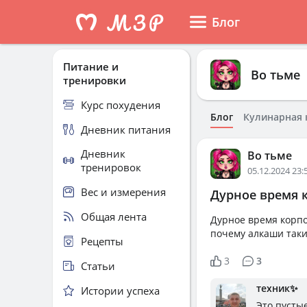
Блог
Питание и
Во тьме
тренировки
Курс похудения
Блог
Кулинарная 
Дневник питания
Дневник
Во тьме
тренировок
05.12.2024 23:
Вес и измерения
Дурное время к
Общая лента
Дурное время корпор
почему алкаши такие
Рецепты
3
3
Статьи
техник✨
Истории успеха
Это пусты