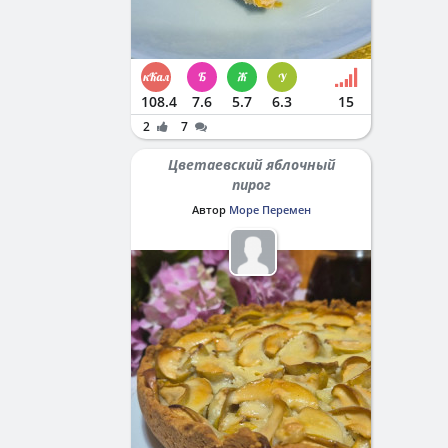
108.4
7.6
5.7
6.3
15
2
7
Цветаевский яблочный
пирог
Автор
Море Перемен