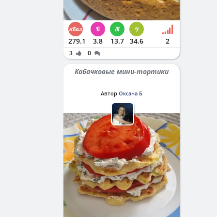
279.1
3.8
13.7
34.6
2
3
0
Кабачковые мини-тортики
Автор
Оксана Б