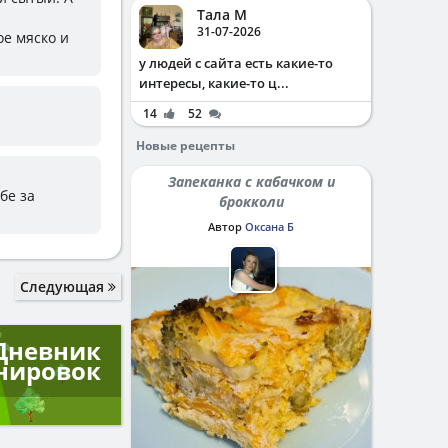
Тала М
31-07-2026
ое мяско и
у людей с сайта есть какие-то
интересы, какие-то ц...
14
52
Новые рецепты
Запеканка с кабачком и
бе за
брокколи
Автор
Оксана Б
Следующая
Дневник
нировок