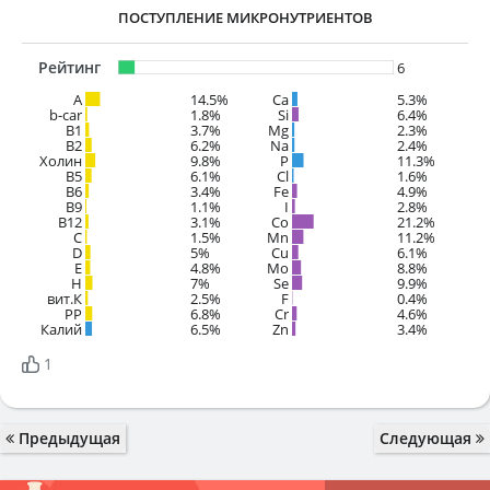
ПОСТУПЛЕНИЕ МИКРОНУТРИЕНТОВ
Рейтинг
6
A
14.5%
Ca
5.3%
b-car
1.8%
Si
6.4%
В1
3.7%
Mg
2.3%
B2
6.2%
Na
2.4%
Холин
9.8%
P
11.3%
B5
6.1%
Cl
1.6%
B6
3.4%
Fe
4.9%
B9
1.1%
I
2.8%
B12
3.1%
Co
21.2%
C
1.5%
Mn
11.2%
D
5%
Cu
6.1%
E
4.8%
Mo
8.8%
H
7%
Se
9.9%
вит.К
2.5%
F
0.4%
PP
6.8%
Cr
4.6%
Калий
6.5%
Zn
3.4%
1
Предыдущая
Следующая