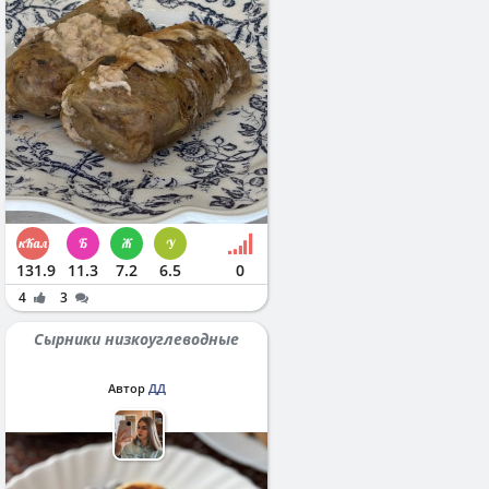
131.9
11.3
7.2
6.5
0
4
3
Сырники низкоуглеводные
Автор
ДД