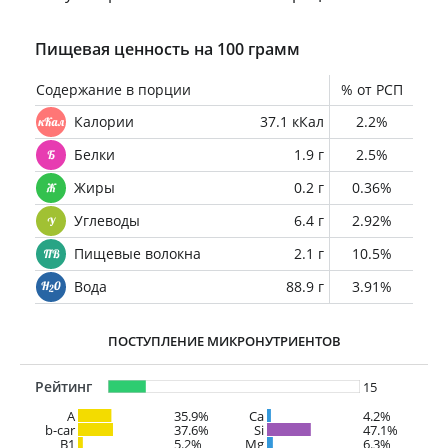
Пищевая ценность на 100 грамм
Содержание в порции
% от РСП
Калории
37.1 кКал
2.2%
Белки
1.9 г
2.5%
Жиры
0.2 г
0.36%
Углеводы
6.4 г
2.92%
Пищевые волокна
2.1 г
10.5%
Вода
88.9 г
3.91%
ПОСТУПЛЕНИЕ МИКРОНУТРИЕНТОВ
Рейтинг
15
A
35.9%
Ca
4.2%
b-car
37.6%
Si
47.1%
В1
5.2%
Mg
6.3%