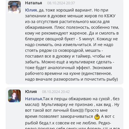
Наталья
08.10.2024 20:37
Юлия
, да, тоже хороший вариант. Но при
запекании в духовке меньше жиров по КБЖУ
из-за отсутствия растительного масла для
обжаривания. Плюс полезность, особенно тем,
кому не рекомендуют жареное. Да и смолоть в
блендере овощной букет - 5 минут. Кожицу не
надо снимать, она измельчиться. И не надо
стоять рядом со сковородкой, мешать -
поставил все в духовку и таймер, чтобы не
забыть. Можно ещё а мультиварке сделать -
тоже будет аналогичный эффект. Экономия
рабочего времени на кухне (единственное,
надо вначале разморозить и почистить рыбу)
Юлия
08.10.2024 20:42
Наталья
,Так я перцы обжариваю на сухой , без
масла)) Мультиварку не признаю , как вид . Ну
вот такой вот личный бзик)))) Просто мне
время позволяет заморачиваться
А вот с
рыбой беда,т.к совсем ее не люблю. Редко-
редко покупаю себе семгу или форель с/с и все