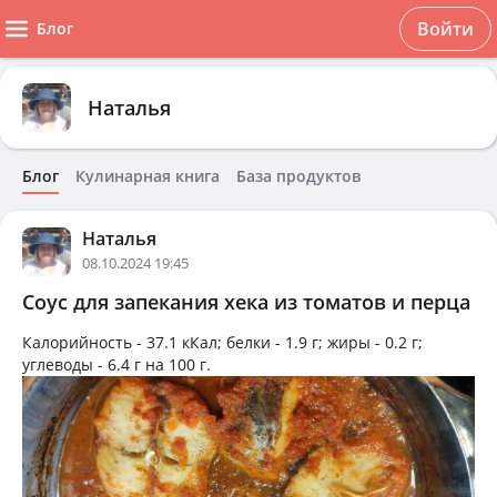
Войти
Блог
Наталья
Блог
Кулинарная книга
База продуктов
Наталья
08.10.2024 19:45
Соус для запекания хека из томатов и перца
Калорийность -
37.1 кКал
; белки -
1.9 г
; жиры -
0.2 г
;
углеводы -
6.4 г
на
100 г
.