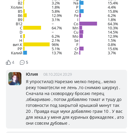
B2
3.2%
Na
15.4%
Холин
1.8%
P
4.4%
B5
5.8%
Cl
15.8%
B6
12.9%
Fe
6.2%
B9
3.1%
I
1.8%
B12
~
Co
64.3%
C
64.7%
Mn
10.3%
D
~
Cu
14.5%
E
6.2%
Mo
12.9%
H
2.1%
Se
1.5%
вит.К
96%
F
0.8%
PP
5.1%
Cr
15.6%
Калий
13.7%
Zn
3.7%
4
5
Юлия
08.10.2024 20:29
Я упростила)) Нарезаю мелко перец , мелко
режу томат(если не лень ,то снимаю шкурку) .
Сначала на сковородку бросаю перец
,обжариваю , потом добавляю томат и тушу до
готовности под закрытой крышкой минут так
20 . Правда еще муки добавляю грам 10 . У вас
для хека,а у меня для куриных фрикаделек , ато
они совсем дубовые .