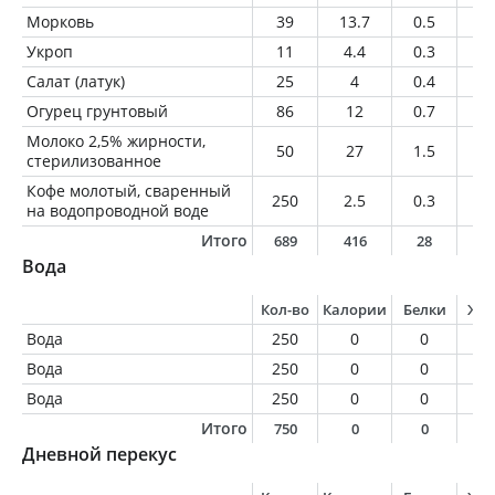
Морковь
39
13.7
0.5
0
Укроп
11
4.4
0.3
0.
Салат (латук)
25
4
0.4
0.
Огурец грунтовый
86
12
0.7
0.
Молоко 2,5% жирности,
50
27
1.5
1.
стерилизованное
Кофе молотый, сваренный
250
2.5
0.3
0.
на водопроводной воде
Итого
689
416
28
1
Вода
Кол-во
Калории
Белки
Жи
Вода
250
0
0
0
Вода
250
0
0
0
Вода
250
0
0
0
Итого
750
0
0
0
Дневной перекус