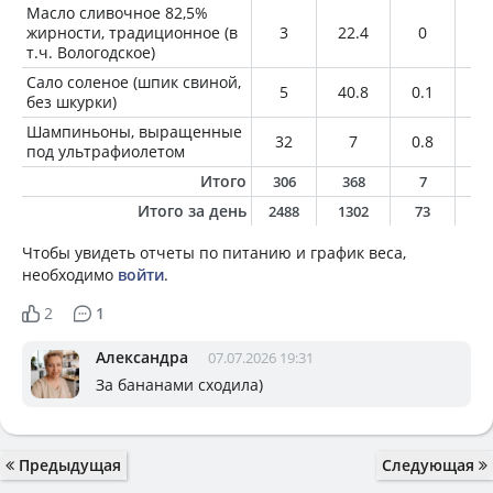
Масло сливочное 82,5%
жирности, традиционное (в
3
22.4
0
2.
т.ч. Вологодское)
Сало соленое (шпик свиной,
5
40.8
0.1
4.
без шкурки)
Шампиньоны, выращенные
32
7
0.8
0
под ультрафиолетом
Итого
306
368
7
1
Итого за день
2488
1302
73
5
Чтобы увидеть отчеты по питанию и график веса,
необходимо
войти
.
2
1
Александра
07.07.2026 19:31
За бананами сходила)
Предыдущая
Следующая