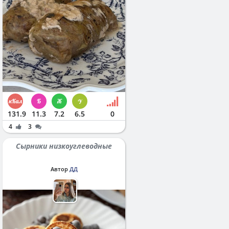
131.9
11.3
7.2
6.5
0
4
3
Сырники низкоуглеводные
Автор
ДД