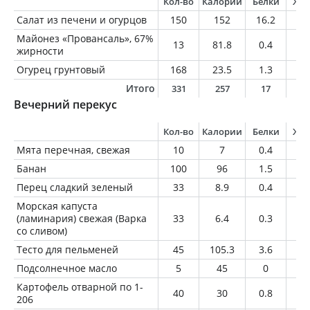
Кол-во
Калории
Белки
Жи
Салат из печени и огурцов
150
152
16.2
5.
Майонез «Провансаль», 67%
13
81.8
0.4
8.
жирности
Огурец грунтовый
168
23.5
1.3
0.
Итого
331
257
17
1
Вечерний перекус
Кол-во
Калории
Белки
Жи
Мята перечная, свежая
10
7
0.4
0.
Банан
100
96
1.5
0.
Перец сладкий зеленый
33
8.9
0.4
0
Морская капуста
(ламинария) свежая (Варка
33
6.4
0.3
0.
со сливом)
Тесто для пельменей
45
105.3
3.6
0.
Подсолнечное масло
5
45
0
5
Картофель отварной по 1-
40
30
0.8
0.
206