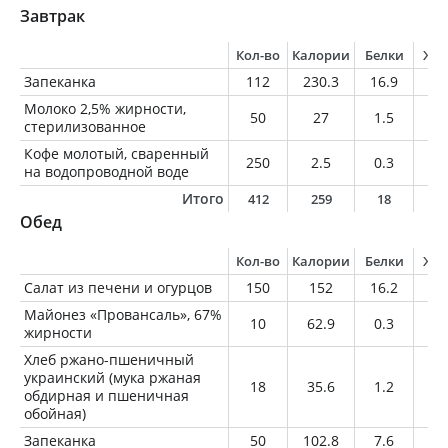
Завтрак
Кол-во
Калории
Белки
Жи
Запеканка
112
230.3
16.9
7.
Молоко 2,5% жирности,
50
27
1.5
1.
стерилизованное
Кофе молотый, сваренный
250
2.5
0.3
0.
на водопроводной воде
Итого
412
259
18
8
Обед
Кол-во
Калории
Белки
Жи
Салат из печени и огурцов
150
152
16.2
5.
Майонез «Провансаль», 67%
10
62.9
0.3
6.
жирности
Хлеб ржано-пшеничный
украинский (мука ржаная
18
35.6
1.2
0.
обдирная и пшеничная
обойная)
Запеканка
50
102.8
7.6
3.