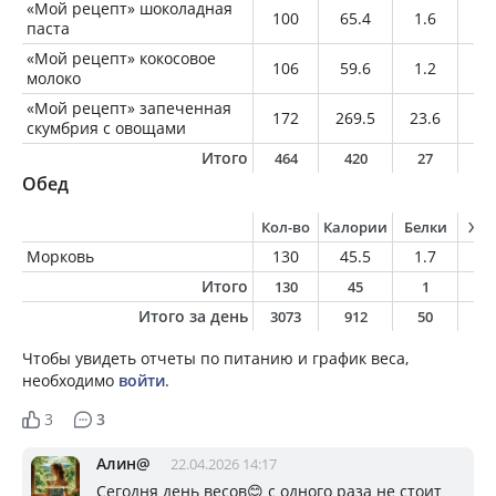
«Мой рецепт» шоколадная
100
65.4
1.6
1.
паста
«Мой рецепт» кокосовое
106
59.6
1.2
5.
молоко
«Мой рецепт» запеченная
172
269.5
23.6
16
скумбрия с овощами
Итого
464
420
27
2
Обед
Кол-во
Калории
Белки
Жи
Морковь
130
45.5
1.7
0.
Итого
130
45
1
0
Итого за день
3073
912
50
4
Чтобы увидеть отчеты по питанию и график веса,
необходимо
войти
.
3
3
Алин@
22.04.2026 14:17
Сегодня день весов😊 с одного раза не стоит