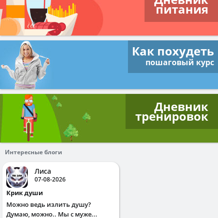
питания
Как похудеть
пошаговый курс
Дневник
тренировок
Интересные блоги
Лиса
07-08-2026
Крик души
Можно ведь излить душу?
Думаю, можно.. Мы с муже...