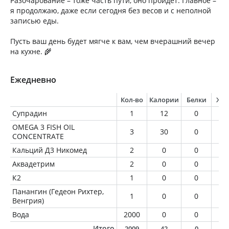
Разочарование – тоже часть пути, оно пройдёт. Главное –
я продолжаю, даже если сегодня без весов и с неполной
записью еды.
Пусть ваш день будет мягче к вам, чем вчерашний вечер
на кухне. 🌾
Ежедневно
Кол-во
Калории
Белки
Жи
Супрадин
1
12
0
0
OMEGA 3 FISH OIL
3
30
0
3
CONCENTRATE
Кальций Д3 Никомед
2
0
0
0
Аквадетрим
2
0
0
0
К2
1
0
0
0
Панангин (Гедеон Рихтер,
1
0
0
0
Венгрия)
Вода
2000
0
0
0
Итого
2009
42
0
3