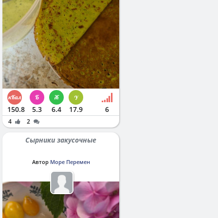
150.8
5.3
6.4
17.9
6
4
2
Сырники закусочные
Автор
Море Перемен