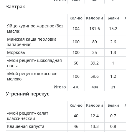
Завтрак
Кол-во
Калории
Белки
Жи
Яйцо куриное жареное (без
104
181.6
15.2
13
масла)
Майская каша перловка
100
89
2.6
0.
запаренная
Морковь
100
35
1.3
0.
«Мой рецепт» шоколадная
60
39.2
1
0.
паста
«Мой рецепт» кокосовое
106
59.6
1.2
5.
молоко
Итого
470
404
21
1
Утренний перекус
Кол-во
Калории
Белки
Жи
«Мой рецепт» салат
40
12.4
0.7
0.
классический
Квашеная капуста
46
13.3
0.8
0.