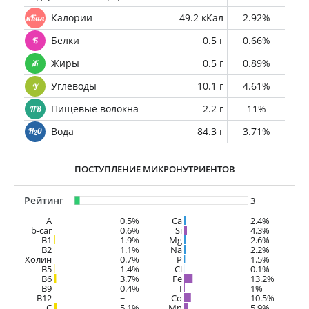
Калории
49.2 кКал
2.92%
Белки
0.5 г
0.66%
Жиры
0.5 г
0.89%
Углеводы
10.1 г
4.61%
Пищевые волокна
2.2 г
11%
Вода
84.3 г
3.71%
ПОСТУПЛЕНИЕ МИКРОНУТРИЕНТОВ
Рейтинг
3
A
0.5%
Ca
2.4%
b-car
0.6%
Si
4.3%
В1
1.9%
Mg
2.6%
B2
1.1%
Na
2.2%
Холин
0.7%
P
1.5%
B5
1.4%
Cl
0.1%
B6
3.7%
Fe
13.2%
B9
0.4%
I
1%
B12
~
Co
10.5%
C
5.1%
Mn
5.9%