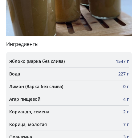
Ингредиенты
Яблоко (Варка без слива)
1547 г
Вода
227 г
Лимон (Варка без слива)
0 г
Агар пищевой
4 г
Кориандр, семена
2 г
Корица, молотая
7 г
Оранжина
3 г