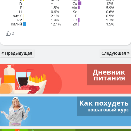
D
~
Cu
12%
E
1.5%
Mo
5.9%
H
0.6%
Se
0.6%
вит.К
2.1%
F
0.5%
PP
1.9%
Cr
5.2%
Калий
12.1%
Zn
1.5%
2
Предыдущая
Следующая
Дневник
питания
Как похудеть
пошаговый курс